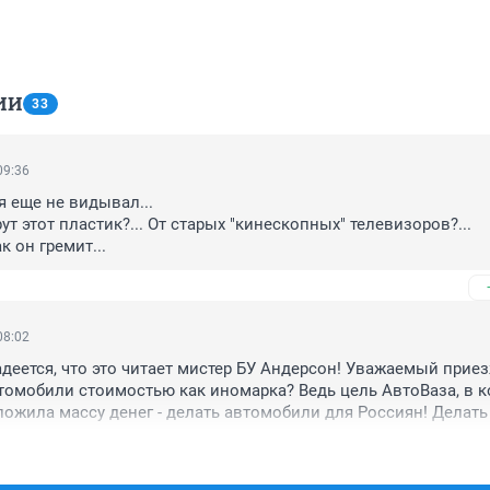
ИИ
33
09:36
 еще не видывал...

ерут этот пластик?... От старых "кинескопных" телевизоров?...

к он гремит...
08:02
адеется, что это читает мистер БУ Андерсон! Уважаемый приез
томобили стоимостью как иномарка? Ведь цель АвтоВаза, в к
ложила массу денег - делать автомобили для Россиян! Делать 
недорогие машины! Не пытаться копировать и тп. Если же Вы 
несмен решили купить линию по производству Рено и просто
ашины, то зачем Вы лично здесь? Все это можно сделать и без