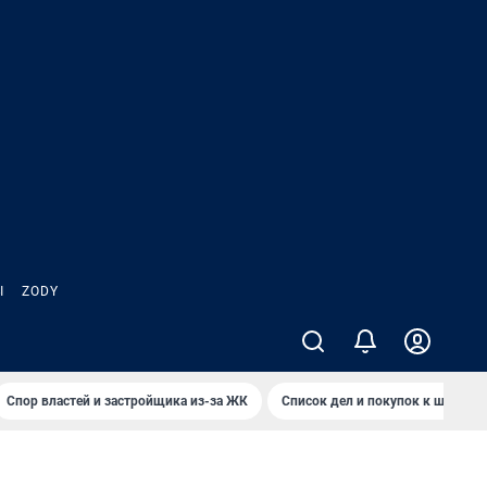
Ы
ZODY
Спор властей и застройщика из-за ЖК
Список дел и покупок к школе