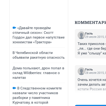
КОММЕНТАР
«Давайте проведём
отличный сезон»: Скотт
Гость
Гордон дал первое напутствие
29 июля 2015, 
хоккеистам «Трактора»
Таких приколов я
_ля... где они б
В Челябинской области
Я уже "слышу" ка
объявили ракетную опасность
Дома полыхают, дрон попал в
Гость
склад Wildberries: главное о
28 июля 2015, 
налетах
Очень хочется н
зачем делать ав
В Следственном комитете
кстати Россия в
назвали число участников
качественные и 
разборки у памятника
иностранный Биз
Курчатову, в которой
перекрашивать м