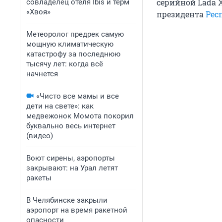
серийной Lada 
совладелец отеля Ibis и терм
«Хвоя»
президента
Рес
Метеоролог предрек самую
мощную климатическую
катастрофу за последнюю
тысячу лет: когда всё
начнется
«Чисто все мамы и все
дети на свете»: как
медвежонок Момота покорил
буквально весь интернет
(видео)
Воют сирены, аэропорты
закрывают: на Урал летят
ракеты
В Челябинске закрыли
аэропорт на время ракетной
опасности