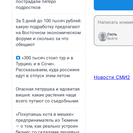
пострадали пятеро
Глядишь без ваш
подростков
то упадет!!!!! К
стоить как ином
За 5 дней до 100 тысяч рублей:
какую подработку предлагают
на Восточном экономическом
Гость
форуме и сколько за что
Войти
обещают
«300 тысяч стоит тур и в
Турцию, и в Сочи».
Рассказываем, куда россияне
едут в отпуск этим летом
Новости СМИ2
Опасная петрушка и ядовитая
вишня: какие растения чаще
всего путают со съедобными
«Покупаешь кота в мешке»:
предприниматель из Тюмени
— о том, как реально устроен
бизнес со складами дешевых