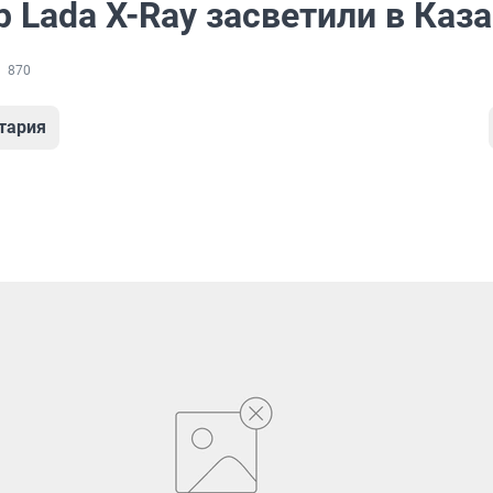
 Lada X-Ray засветили в Каз
870
тария