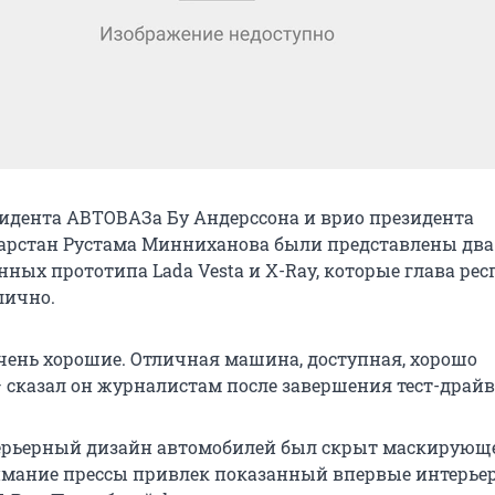
зидента АВТОВАЗа Бу Андерссона и врио президента
арстан Рустама Минниханова были представлены два
ных прототипа Lada Vesta и X-Ray, которые глава ре
лично.
чень хорошие. Отличная машина, доступная, хорошо
– сказал он журналистам после завершения тест-драйв
терьерный дизайн автомобилей был скрыт маскирующ
имание прессы привлек показанный впервые интерье