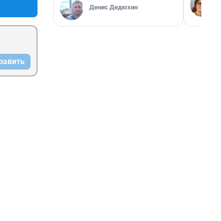
машины 
Денис Дедюхин
 стал 
равить