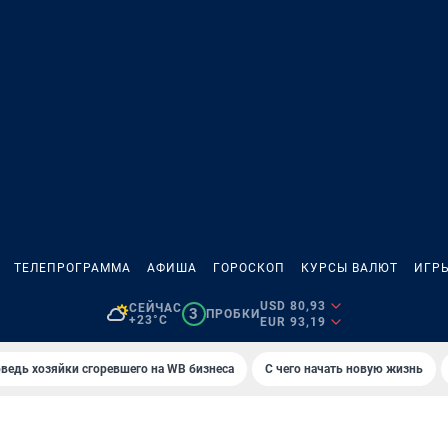
ТЕЛЕПРОГРАММА
АФИША
ГОРОСКОП
КУРСЫ ВАЛЮТ
ИГР
USD 80,93
СЕЙЧАС
3
ПРОБКИ
+23°C
EUR 93,19
ведь хозяйки сгоревшего на WB бизнеса
С чего начать новую жизнь