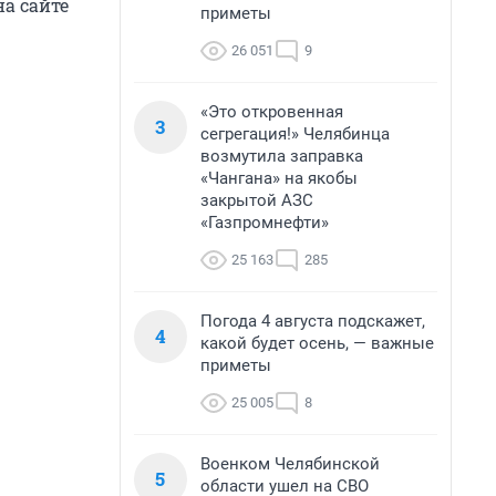
а сайте
приметы
26 051
9
«Это откровенная
3
сегрегация!» Челябинца
возмутила заправка
«Чангана» на якобы
закрытой АЗС
«Газпромнефти»
25 163
285
Погода 4 августа подскажет,
4
какой будет осень, — важные
приметы
25 005
8
Военком Челябинской
5
области ушел на СВО