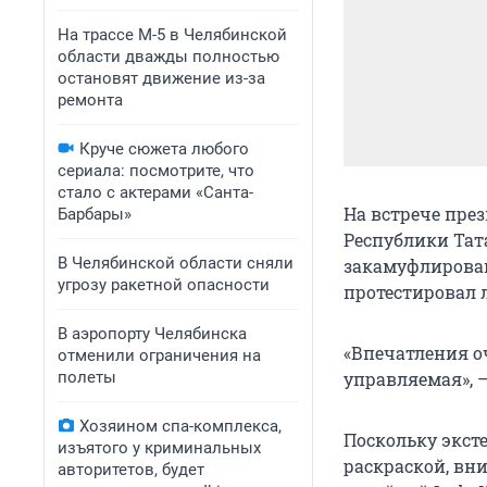
На трассе М-5 в Челябинской
области дважды полностью
остановят движение из-за
ремонта
Круче сюжета любого
сериала: посмотрите, что
стало с актерами «Санта-
На встрече пре
Барбары»
Республики Тат
В Челябинской области сняли
закамуфлирован
угрозу ракетной опасности
протестировал 
В аэропорту Челябинска
«Впечатления о
отменили ограничения на
полеты
управляемая», 
Хозяином спа-комплекса,
Поскольку экс
изъятого у криминальных
раскраской, вн
авторитетов, будет