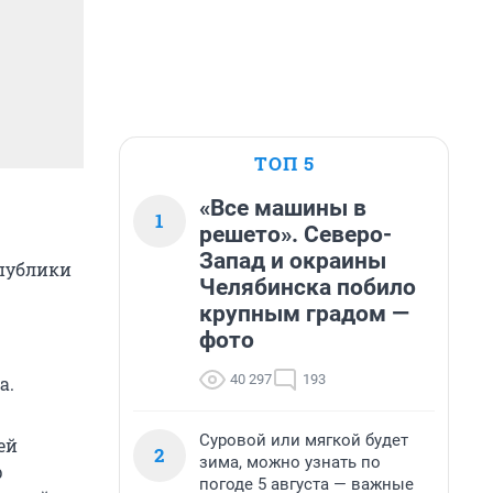
ТОП 5
«Все машины в
1
решето». Северо-
Запад и окраины
спублики
Челябинска побило
крупным градом —
фото
40 297
193
а.
Суровой или мягкой будет
ей
2
зима, можно узнать по
р
погоде 5 августа — важные