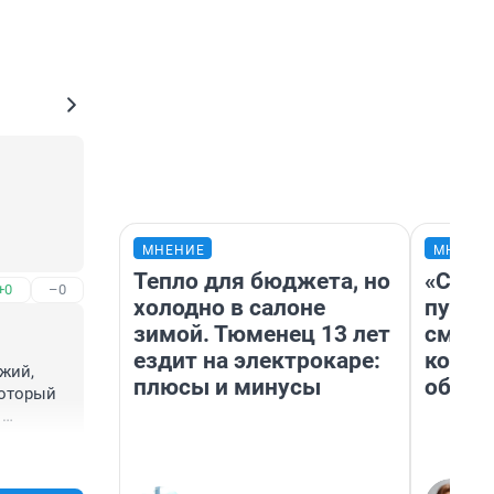
МНЕНИЕ
МНЕНИ
Тепло для бюджета, но
«Спут
+0
–0
холодно в салоне
пургу»
зимой. Тюменец 13 лет
смерт
ездит на электрокаре:
котор
жий, 
плюсы и минусы
обнар
оторый 
как 
+1
–0
 
 Вас! 