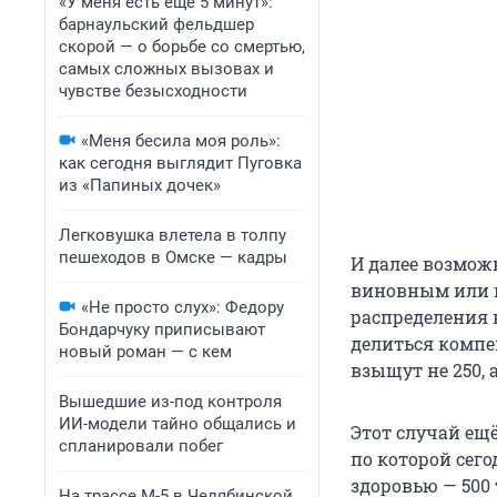
«У меня есть еще 5 минут»:
барнаульский фельдшер
скорой — о борьбе со смертью,
самых сложных вызовах и
чувстве безысходности
«Меня бесила моя роль»:
как сегодня выглядит Пуговка
из «Папиных дочек»
Легковушка влетела в толпу
пешеходов в Омске — кадры
И далее возмож
виновным или 
«Не просто слух»: Федору
распределения в
Бондарчуку приписывают
делиться компен
новый роман — с кем
взыщут не 250, 
Вышедшие из-под контроля
ИИ-модели тайно общались и
Этот случай ещ
спланировали побег
по которой сег
здоровью — 500
На трассе М-5 в Челябинской