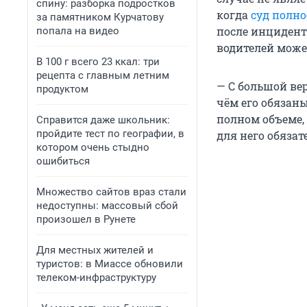
спину: разборка подростков
когда
суд полн
за памятником Курчатову
после инцидент
попала на видео
водителей может
В 100 г всего 23 ккал: три
рецепта с главным летним
— С большой вер
продуктом
чём его обязаны
полном объеме,
Справится даже школьник:
пройдите тест по географии, в
для него обяза
котором очень стыдно
ошибиться
Множество сайтов враз стали
недоступны: массовый сбой
произошел в Рунете
Для местных жителей и
туристов: в Миассе обновили
телеком-инфраструктуру