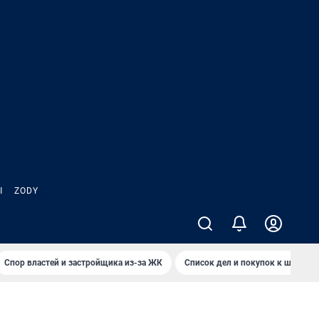
Ы
ZODY
Спор властей и застройщика из-за ЖК
Список дел и покупок к школе