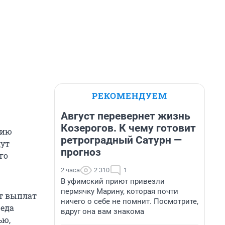
РЕКОМЕНДУЕМ
Август перевернет жизнь
Козерогов. К чему готовит
цию
ретроградный Сатурн —
дут
прогноз
го
2 часа
2 310
1
В уфимский приют привезли
пермячку Марину, которая почти
ит выплат
ничего о себе не помнит. Посмотрите,
реда
вдруг она вам знакома
ью,