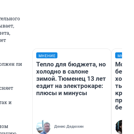
тельного
ывает,
ета,
лет
МНЕНИЕ
МНЕНИ
Тепло для бюджета, но
Мой б
должен ли
холодно в салоне
береж
зимой. Тюменец 13 лет
хотел
ездит на электрокаре:
тысяч
ясняет
плюсы и минусы
креди
приех
так и
безоп
ном
Денис Дедюхин
туацию,