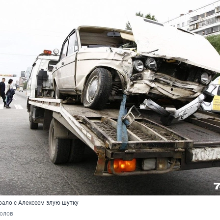
рало с Алексеем злую шутку
полов