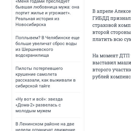
«Меня годами преследует
бывшая любовница мужа: она
В апреле Алекс
портит жилье и угрожает».
ГИБДД признали 
Реальная история из
Новосибирска
страховой комп
второй стороны
Поплывем? В Челябинске еще
платить всю су
больше увеличат сброс воды
из Шершневского
На момент ДТП у
водохранилища
выставил машин
Пилоты потерпевшего
второго участн
крушение самолета
рублей компенс
рассказали, как выживали в
сибирской тайге
«Ну вот и всё»: звезда
«Дома-2» развелась с
молодым мужем
В Ленинском районе на две
недели ограничат движение