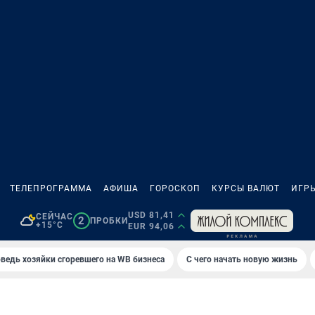
ТЕЛЕПРОГРАММА
АФИША
ГОРОСКОП
КУРСЫ ВАЛЮТ
ИГР
USD 81,41
СЕЙЧАС
2
ПРОБКИ
+15°C
EUR 94,06
ведь хозяйки сгоревшего на WB бизнеса
С чего начать новую жизнь