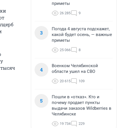
приметы
ики
26 285
9
от
 ущерб
Погода 4 августа подскажет,
и
3
какой будет осень, — важные
приметы
25 066
8
о
 у
Военком Челябинской
 тысяч
4
области ушел на СВО
20 615
109
Пошли в «отказ». Кто и
5
почему продает пункты
выдачи заказов Wildberries в
Челябинске
19 734
229