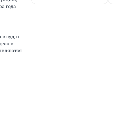
ра года
и
в суд, о
дело в
 являются