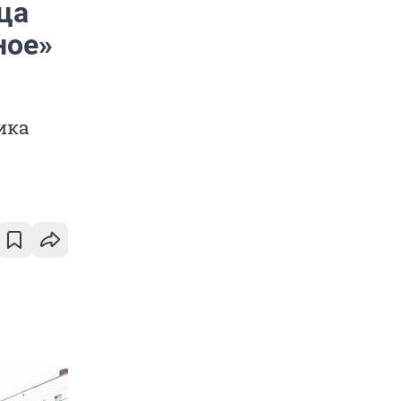
ца
ное»
ика