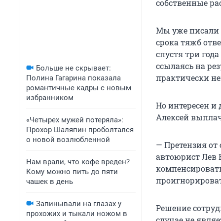
собственные ра
Мы уже писали
срока тяжб отв
спустя три год
ссылаясь на ре
Больше не скрывает:
практически н
Полина Гагарина показала
романтичные кадры с новым
избранником
Но интересен и
Алексей выпла
«Четырех мужей потеряла»:
Прохор Шаляпин проболтался
о новой возлюбленной
— Претензия от 
автоюрист Лев 
Нам врали, что кофе вреден?
компенсировать 
Кому можно пить до пяти
проигнорироват
чашек в день
Запинывали на глазах у
Решение сотруд
прохожих и тыкали ножом в
случае не явля