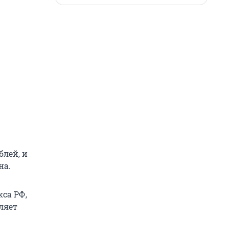
блей, и
на.
кса РФ,
ляет