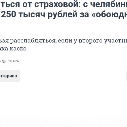
ться от страховой: с челябин
 250 тысяч рублей за «обоюд
зя расслабляться, если у второго участн
вка каско
2
28 626
нтариев