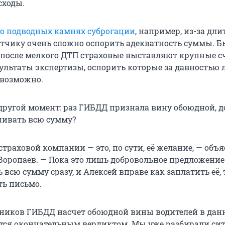
сходы.
о подводных камнях суброгации
, например, из-за дли
етчику очень сложно оспорить адекватность суммы. Б
а после мелкого ДТП страховые выставляют крупные сч
зультаты экспертизы, оспорить которые за давностью 
евозможно.
 другой момент: раз ГИБДД признала вину обоюдной, 
чивать всю сумму?
страховой компании — это, по сути, её желание, — объ
Воропаев. — Пока это лишь добровольное предложение
всю сумму сразу, и Алексей вправе как заплатить её, 
ь письмо.
ников ГИБДД насчет обоюдной вины водителей в дан
ется окончательным вердиктом. Мы уже разбирали си