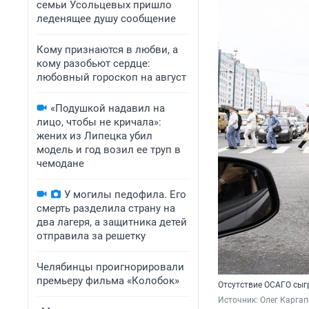
семьи Усольцевых пришло
леденящее душу сообщение
Кому признаются в любви, а
кому разобьют сердце:
любовный гороскоп на август
«Подушкой надавил на
лицо, чтобы не кричала»:
жених из Липецка убил
модель и год возил ее труп в
чемодане
У могилы педофила. Его
смерть разделила страну на
два лагеря, а защитника детей
отправила за решетку
Челябинцы проигнорировали
премьеру фильма «Колобок»
Отсутствие ОСАГО сыг
Источник: 
Олег Карга