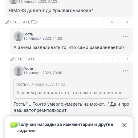
16 января 2023, 07:23
HIMARS долетят до Уралвагонзавода?
+5
–3
ОТВЕТИТЬ
2
Гость
16 января 2023, 11:02
А зачем разваливать то, что само разваливается?
+1
–1
ОТВЕТИТЬ
Гость
16 января 2023, 23:00
Гость
16 января 2023, 11:02
А зачем разваливать то, что само разваливается?
Гость," ...То,что умерло-умереть не может..." Да и про 
наш автопрём-подходит.
+1
–1
ОТВЕТИТЬ
Получай награды за комментарии и другие 
задания!
Гость
16 января 2023, 07:20