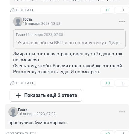
+1
–1
ОТВЕТИТЬ
Гость
16 января 2023, 12:52
Гость
16 января 2023, 07:35
"Учитывая объем ВВП, а он на минуточку в 1,5 раза выше" - Это что? вы понимаете, о чём говорите? Объясняю, вы можете продать свою квартиру, потом продать дачу и т.д. потом почку и прочие свои органы, и в это время вы будете формально богатым . . . "буратоной", но в некоторый момент вам нечего будет продавать, а производить вы ничего не умеет, потому что бездарь и паразит, ЯСНО? Так же и государства, есть такие богатые , но отсталые в развитии, например , Эмираты. У вас уровень как у бедуина, но он хоть овец пасёт, а вы . . . ?
Эмиратвы-отсталая страна, овец пусть?) давно так 
не смеялся)

Очень хочу, чтобы Россия стала такой же отсталой. 

Рекомендую слетать туда. И посмотреть
+3
–3
ОТВЕТИТЬ
Показать ещё 2 ответа
Гость
16 января 2023, 07:02
проснулись бумагомараки....
+2
–5