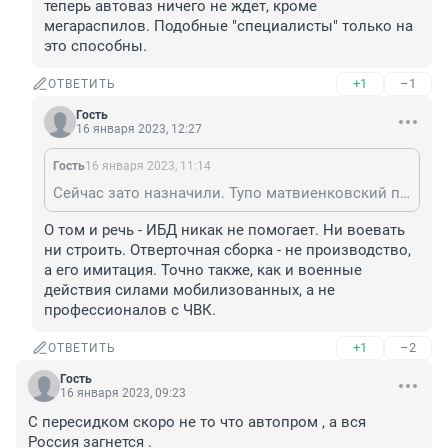
теперь автоваз ничего не ждет, кроме 
мегараспилов. Подобные "специалисты" только на 
это способны.
+1
–1
ОТВЕТИТЬ
Гость
16 января 2023, 12:27
Гость
16 января 2023, 11:14
Сейчас зато назначили. Тупо матвиенковский протеже и на этом его заслуги все. Сдается мне, что теперь автоваз ничего не ждет, кроме мегараспилов. Подобные "специалисты" только на это способны.
О том и речь - ИБД никак не помогает. Ни воевать 
ни строить. Отверточная сборка - не производство, 
а его имитация. Точно также, как и военные 
действия силами мобилизованных, а не 
профессионалов с ЧВК.
+1
–2
ОТВЕТИТЬ
Гость
16 января 2023, 09:23
С пересидком скоро не то что автопром , а вся 
Россия загнется .