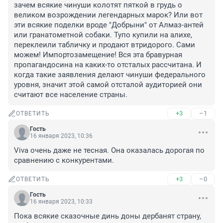
зачем всякие чинуши колотят пяткой в грудь о 
великом возрождении легендарных марок? Или вот 
эти всякие поделки вроде "Добрыни" от Алмаз-антей 
или гранатометной собаки. Тупо купили на алихе, 
переклеили табличку и продают втридорого. Сами 
можем! Импортозамещение! Вся эта бравурная 
пропагандосина на каких-то отсталых рассчитана. И 
когда такие заявления делают чинуши федерального 
уровня, значит этой самой отсталой аудиторией они 
считают все население страны.
+3
–1
ОТВЕТИТЬ
Гость
16 января 2023, 10:36
Viva очень даже не тесная. Она оказалась дорогая по 
сравнению с конкурентами.
+3
–0
ОТВЕТИТЬ
Гость
16 января 2023, 10:33
Пока всякие сказочные динь доны дербанят страну, 