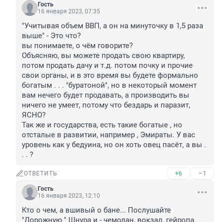
Гость
16 января 2023, 07:35
"Учитывая объем ВВП, а он на минуточку в 1,5 раза 
выше" - Это что?

вы понимаете, о чём говорите?

Объясняю, вы можете продать свою квартиру, 
потом продать дачу и т.д. потом почку и прочие 
свои органы, и в это время вы будете формально 
богатым . . . "буратоной", но в некоторый момент 
вам нечего будет продавать, а производить вы 
ничего не умеет, потому что бездарь и паразит, 
ЯСНО? 

Так же и государства, есть такие богатые , но 
отсталые в развитии, например , Эмираты. У вас 
уровень как у бедуина, но он хоть овец пасёт, а вы . 
. . ?
+6
–1
ОТВЕТИТЬ
Гость
16 января 2023, 12:10
Кто о чем, а вшивый о бане... Послушайте 
"Дорожную " Шнура и - чемодан, вокзал, гейропа.