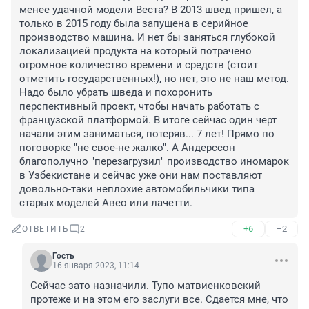
менее удачной модели Веста? В 2013 швед пришел, а 
только в 2015 году была запущена в серийное 
производство машина. И нет бы заняться глубокой 
локализацией продукта на который потрачено 
огромное количество времени и средств (стоит 
отметить государственных!), но нет, это не наш метод. 
Надо было убрать шведа и похоронить 
перспективный проект, чтобы начать работать с 
французской платформой. В итоге сейчас один черт 
начали этим заниматься, потеряв... 7 лет! Прямо по 
поговорке "не свое-не жалко". А Андерссон 
благополучно "перезагрузил" производство иномарок 
в Узбекистане и сейчас уже они нам поставляют 
довольно-таки неплохие автомобильчики типа 
старых моделей Авео или лачетти.
+6
–2
ОТВЕТИТЬ
2
Гость
16 января 2023, 11:14
Сейчас зато назначили. Тупо матвиенковский 
протеже и на этом его заслуги все. Сдается мне, что 