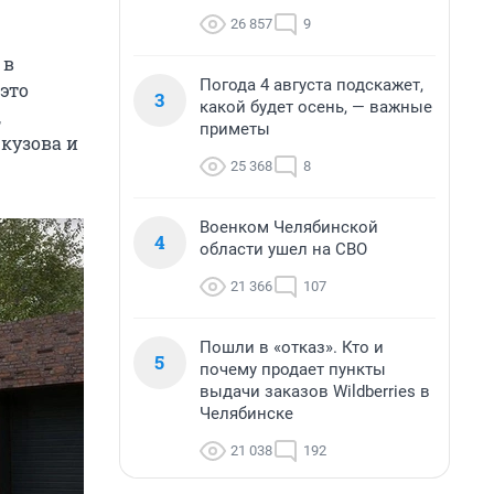
26 857
9
 в
Погода 4 августа подскажет,
 это
3
какой будет осень, — важные
,
приметы
кузова и
25 368
8
Военком Челябинской
4
области ушел на СВО
21 366
107
Пошли в «отказ». Кто и
5
почему продает пункты
выдачи заказов Wildberries в
Челябинске
21 038
192