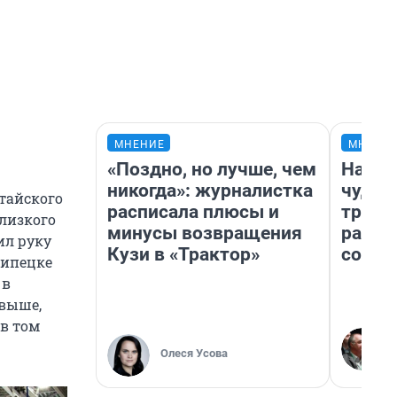
МНЕНИЕ
МНЕНИ
«Поздно, но лучше, чем
Насле
никогда»: журналистка
чудом
итайского
расписала плюсы и
транс
близкого
минусы возвращения
разне
ил руку
Кузи в «Трактор»
совет
Липецке
 в
 выше,
 в том
Олеся Усова