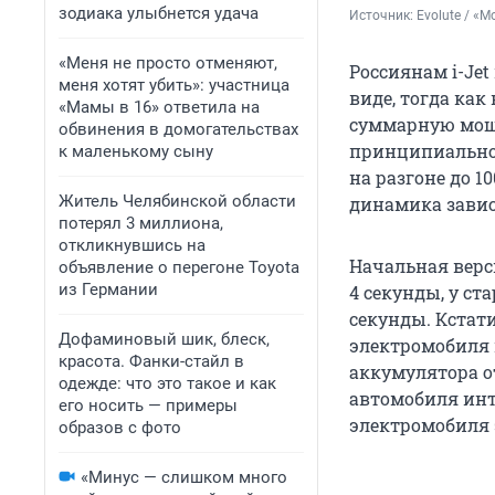
зодиака улыбнется удача
Источник: 
Evolute / «
«Меня не просто отменяют,
Россиянам i-Je
меня хотят убить»: участница
виде, тогда как
«Мамы в 16» ответила на
суммарную мощно
обвинения в домогательствах
принципиально,
к маленькому сыну
на разгоне до 1
Житель Челябинской области
динамика завис
потерял 3 миллиона,
откликнувшись на
Начальная верси
объявление о перегоне Toyota
из Германии
4 секунды, у ст
секунды. Кстати
Дофаминовый шик, блеск,
электромобиля 
красота. Фанки-стайл в
аккумулятора о
одежде: что это такое и как
автомобиля инт
его носить — примеры
электромобиля 
образов с фото
«Минус — слишком много