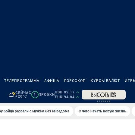
ТЕЛЕПРОГРАММА
АФИША
ГОРОСКОП
КУРСЫ ВАЛЮТ
ИГР
USD 82,17
СЕЙЧАС
1
ПРОБКИ
+20°C
EUR 94,84
у бойца развели с мужем без ее ведома
С чего начать новую жизнь