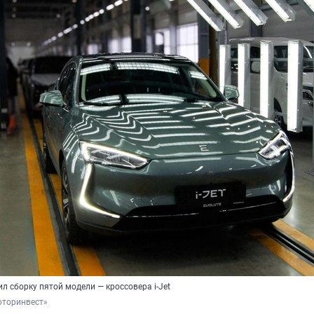
л сборку пятой модели — кроссовера i-Jet
Моторинвест»