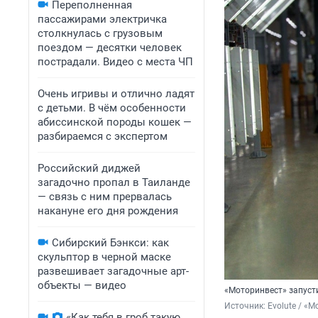
Переполненная
пассажирами электричка
столкнулась с грузовым
поездом — десятки человек
пострадали. Видео с места ЧП
Очень игривы и отлично ладят
с детьми. В чём особенности
абиссинской породы кошек —
разбираемся с экспертом
Российский диджей
загадочно пропал в Таиланде
— связь с ним прервалась
накануне его дня рождения
Сибирский Бэнкси: как
скульптор в черной маске
развешивает загадочные арт-
объекты — видео
«Моторинвест» запусти
Источник: 
Evolute / «
«Как тебя в гроб такую