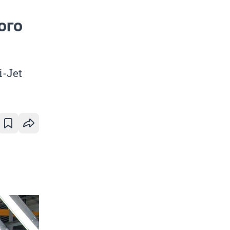
ого
-Jet