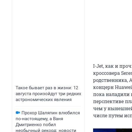
I-Jet, как и пр
кроссовера Sere
родственника, A
концерн Huawei
Такое бывает раз в жизни: 12
августа произойдут три редких
пока наладили 
астрономических явления
перспективе пла
чем у нынешней 
Прохор Шаляпин влюбился
числе путем ис
по-настоящему, а Ваня
Дмитриенко побил
необычный рекорд: новости