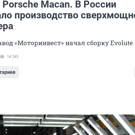
 Porsche Macan. В России
ало производство сверхмощн
ера
вод «Моторинвест» начал сборку Evolute i
14 245
тариев