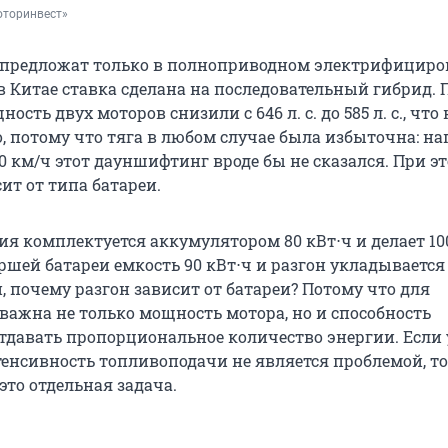
Моторинвест»
t предложат только в полноприводном электрифицир
 в Китае ставка сделана на последовательный гибрид. 
сть двух моторов снизили с 646 л. с. до 585 л. с., что 
 потому что тяга в любом случае была избыточна: на
00 км/ч этот дауншифтинг вроде бы не сказался. При э
ит от типа батареи.
я комплектуется аккумулятором 80 кВт⋅ч и делает 10
аршей батареи емкость 90 кВт⋅ч и разгон укладывается 
, почему разгон зависит от батареи? Потому что для
важна не только мощность мотора, но и способность
тдавать пропорциональное количество энергии. Если 
енсивность топливоподачи не является проблемой, то
это отдельная задача.