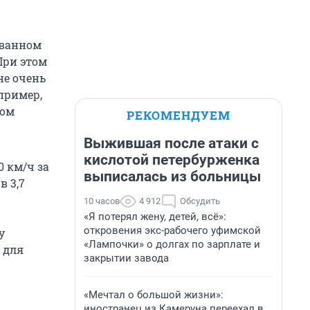
ованном
При этом
не очень
пример,
том
РЕКОМЕНДУЕМ
Выжившая после атаки с
кислотой петербурженка
0 км/ч за
выписалась из больницы
в 3,7
10 часов
4 912
Обсудить
«Я потерял жену, детей, всё»:
откровения экс-рабочего уфимской
у
«Лампочки» о долгах по зарплате и
 для
закрытии завода
«Мечтал о большой жизни»:
иностранец из Камеруна переехал в