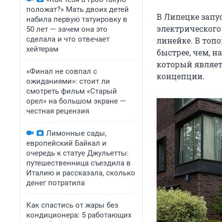
положат?» Мать двоих детей
В Липецке запу
набила первую татуировку в
электрического
50 лет — зачем она это
сделала и что отвечает
линейке. В топо
хейтерам
быстрее, чем, 
который являет
«Финал не совпал с
концепции.
ожиданиями»: стоит ли
смотреть фильм «Старый
орел» на большом экране —
честная рецензия
Лимонные сады,
европейский Байкал и
очередь к статуе Джульетты:
путешественница съездила в
Италию и рассказала, сколько
денег потратила
Как спастись от жары без
кондиционера: 5 работающих