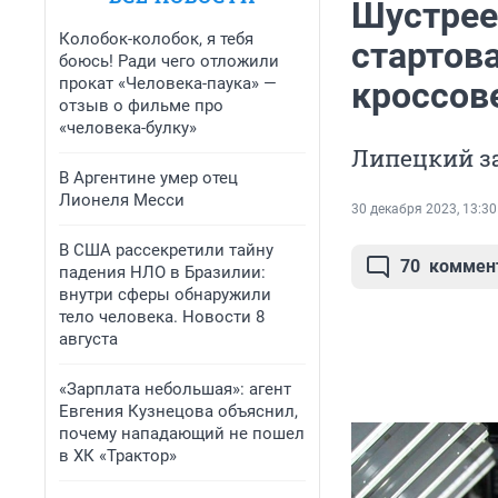
Шустрее
Колобок-колобок, я тебя
стартов
боюсь! Ради чего отложили
прокат «Человека-паука» —
кроссов
отзыв о фильме про
«человека-булку»
Липецкий за
В Аргентине умер отец
Лионеля Месси
30 декабря 2023, 13:30
В США рассекретили тайну
70
коммен
падения НЛО в Бразилии:
внутри сферы обнаружили
тело человека. Новости 8
августа
«Зарплата небольшая»: агент
Евгения Кузнецова объяснил,
почему нападающий не пошел
в ХК «Трактор»