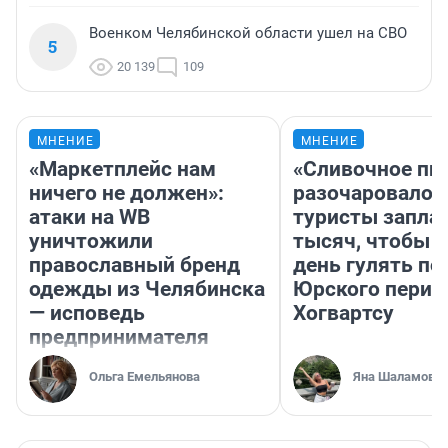
Военком Челябинской области ушел на СВО
5
20 139
109
МНЕНИЕ
МНЕНИЕ
«Маркетплейс нам
«Сливочное пи
ничего не должен»:
разочаровало»
атаки на WB
туристы запла
уничтожили
тысяч, чтобы 
православный бренд
день гулять по
одежды из Челябинска
Юрского перио
— исповедь
Хогвартсу
предпринимателя
Ольга Емельянова
Яна Шаламова