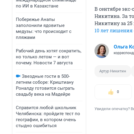
Международной олимпиаде
по ИИ в Казахстане
В сентябре экс-
Никитина. За т
Побережье Анапы
Никитину за 25
заполонили ядовитые
10 лет лишения
медузы: что происходит с
пляжами
Ольга К
Рабочий день хотят сократить,
корреспонд
но только летом — и вот
почему. Новости 7 августа
Артур Никитин
Звездные гости в 500-
летнем соборе: Криштиану
Роналду готовится сыграть
0
свадьбу века на Мадейре
Справится любой школьник
Увидели опечатку? В
Челябинска: пройдите тест по
географии, в котором очень
стыдно ошибиться