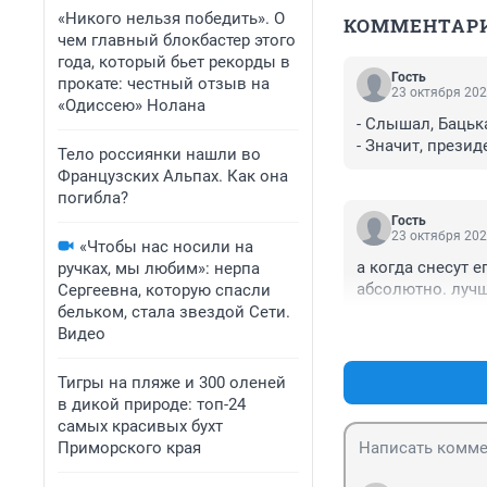
«Никого нельзя победить». О
КОММЕНТАР
чем главный блокбастер этого
года, который бьет рекорды в
Гость
прокате: честный отзыв на
23 октября 202
«Одиссею» Нолана
- Слышал, Бацьк
- Значит, прези
Тело россиянки нашли во
Французских Альпах. Как она
погибла?
Гость
23 октября 202
«Чтобы нас носили на
а когда снесут е
ручках, мы любим»: нерпа
абсолютно. лучш
Сергеевна, которую спасли
бельком, стала звездой Сети.
Видео
Тигры на пляже и 300 оленей
в дикой природе: топ-24
самых красивых бухт
Приморского края