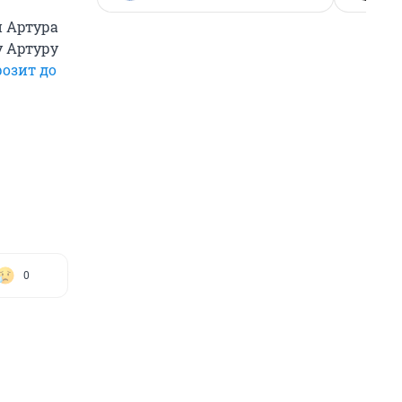
н Артура
у Артуру
розит до
0