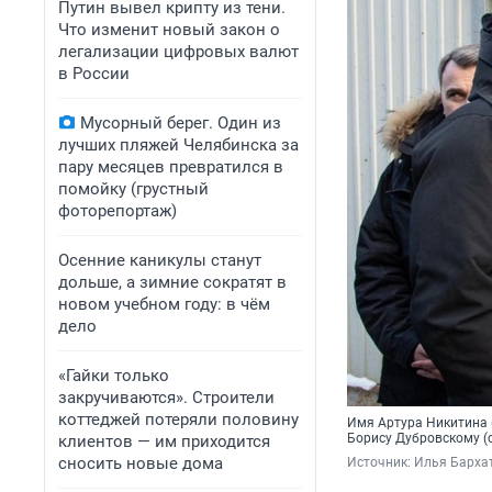
Путин вывел крипту из тени.
Что изменит новый закон о
легализации цифровых валют
в России
Мусорный берег. Один из
лучших пляжей Челябинска за
пару месяцев превратился в
помойку (грустный
фоторепортаж)
Осенние каникулы станут
дольше, а зимние сократят в
новом учебном году: в чём
дело
«Гайки только
закручиваются». Строители
коттеджей потеряли половину
Имя Артура Никитина 
Борису Дубровскому (
клиентов — им приходится
сносить новые дома
Источник: 
Илья Барха