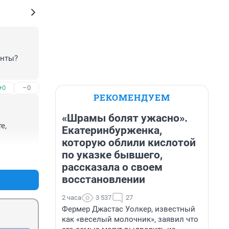
нты?

+0
–0
РЕКОМЕНДУЕМ
«Шрамы болят ужасно».
, 
Екатеринбурженка,
которую облили кислотой
по указке бывшего,
+2
–0
рассказала о своем
восстановлении
2 часа
3 537
27
Фермер Джастас Уолкер, известный
как «веселый молочник», заявил что