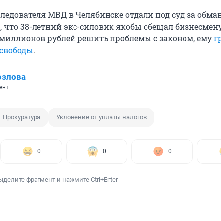
следователя МВД в Челябинске отдали под суд за обма
о, что 38-летний экс-силовик якобы обещал бизнесмен
 миллионов рублей решить проблемы с законом, ему
г
 свободы
.
озлова
ент
Прокуратура
Уклонение от уплаты налогов
0
0
0
ыделите фрагмент и нажмите Ctrl+Enter