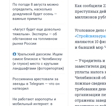
По погоде 8 августа можно
Как сообщили 22
определить, насколько
преступных дей
дождливой будет осень —
миллионов рубл
важные приметы
«Август будет еще довольно
Уголовное дело
тяжелым». Эксперты — об
«Стройсвязьурал
обстановке на топливном
являются 10 фи
рынке России
и бывший мэр Ч
Уральский даосизм. Ищем
самое близкое к Челябинску
— Учредитель и
(и глухое) место с крутыми
заместителя ди
ландшафтами (фоторепортаж)
уплаты налога 
Челябинской об
Россиянина арестовали за
ложные сведени
звезды в Telegram — что он
натворил
требования ден
организации пе
Не работают аэропорты и
отражены завед
мобильный интернет: в
преступных дей