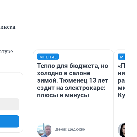
бинска.
атуре
МНЕНИЕ
МНЕНИ
Тепло для бюджета, но
«Позд
холодно в салоне
никог
зимой. Тюменец 13 лет
распи
ездит на электрокаре:
минус
плюсы и минусы
Кузи 
Денис Дедюхин