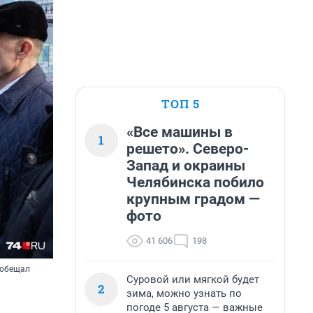
ТОП 5
«Все машины в
1
решето». Северо-
Запад и окраины
Челябинска побило
крупным градом —
фото
41 606
198
 обещал
Суровой или мягкой будет
2
зима, можно узнать по
погоде 5 августа — важные