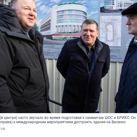
(в центре) часто звучало во время подготовки к саммитам ШОС и БРИКС. Он
справа) к международным мероприятиям достроить здание на Васенко
тов