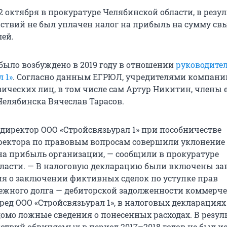
 октября в прокуратуре Челябинской области, в резул
ствий не был уплачен налог на прибыль на сумму св
ей.
 было возбуждено в 2019 году в отношении
руководите
 1»
. Согласно данным ЕГРЮЛ, учредителями компани
зических лиц, в том числе сам Артур Никитин, члены 
елябинска Вячеслав Тарасов.
 директор ООО «Стройсвязьурал 1» при пособничестве
ректора по правовым вопросам совершили уклонение 
на прибыль организации, — сообщили в прокуратуре
ласти. — В налоговую декларацию были включены за
я о заключении фиктивных сделок по уступке прав
ежного долга — дебиторской задолженности коммерч
ред ООО «Стройсвязьурал 1», в налоговых декларациях
омо ложные сведения о понесенных расходах. В резул
ствий обвиняемых в период 2017–2018 годов не был и