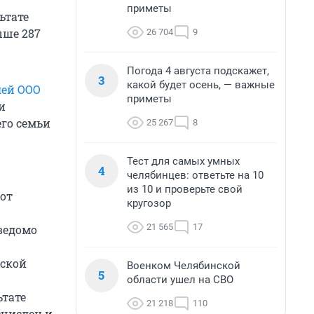
приметы
ьтате
ыше 287
26 704
9
Погода 4 августа подскажет,
3
какой будет осень, — важные
лей ООО
приметы
и
его семьи
25 267
8
Тест для самых умных
4
челябинцев: ответьте на 10
из 10 и проверьте свой
от
кругозор
21 565
17
ведомо
еской
Военком Челябинской
5
области ушел на СВО
ьтате
21 218
110
счислен и