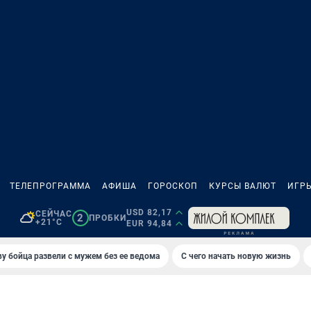
ТЕЛЕПРОГРАММА
АФИША
ГОРОСКОП
КУРСЫ ВАЛЮТ
ИГР
USD 82,17
СЕЙЧАС
2
ПРОБКИ
+21°C
EUR 94,84
у бойца развели с мужем без ее ведома
С чего начать новую жизнь