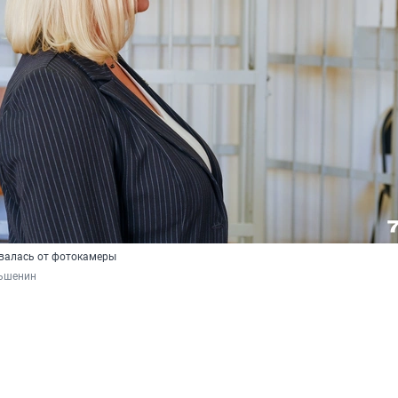
валась от фотокамеры
ьшенин