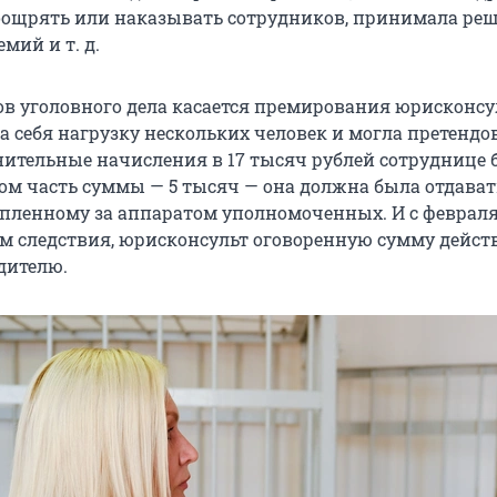
поощрять или наказывать сотрудников, принимала ре
мий и т. д.
ов уголовного дела касается премирования юрисконсу
а себя нагрузку нескольких человек и могла претендо
нительные начисления в 17 тысяч рублей сотруднице
том часть суммы — 5 тысяч — она должна была отдават
епленному за аппаратом уполномоченных. И с февраля
м следствия, юрисконсульт оговоренную сумму дейст
дителю.