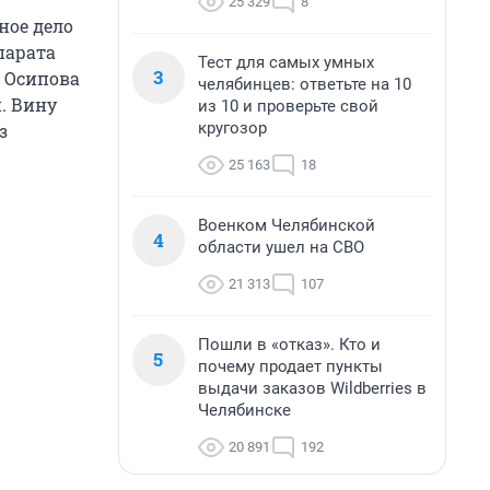
25 329
8
ное дело
парата
Тест для самых умных
3
а Осипова
челябинцев: ответьте на 10
. Вину
из 10 и проверьте свой
кругозор
з
25 163
18
Военком Челябинской
4
области ушел на СВО
21 313
107
Пошли в «отказ». Кто и
5
почему продает пункты
выдачи заказов Wildberries в
Челябинске
20 891
192