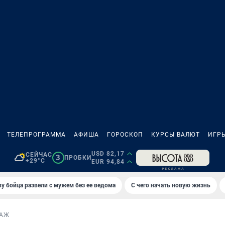
ТЕЛЕПРОГРАММА
АФИША
ГОРОСКОП
КУРСЫ ВАЛЮТ
ИГР
USD 82,17
СЕЙЧАС
3
ПРОБКИ
+29°C
EUR 94,84
у бойца развели с мужем без ее ведома
С чего начать новую жизнь
ТАЖ