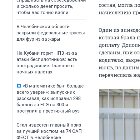
спрашивать на собеседовании
состав, могла 
и сколько денег просить,
начислению пре
чтобы вас точно взяли
В Челябинской области
Один из эпизод
закрыли федеральные трассы
которая брала н
для фур из-за жары
доплату. Допол
сделаны, при э
На Кубани горит НПЗ из-за
атаки беспилотников: есть
водителю, закр
пострадавшие. Главное о
июнь, по данны
ночных налетах
перечисляла во
«В математике был больше
всего уверен»: выпускник
рассказал, как исправил 298
баллов за ЕГЭ на 300 и
поступил в престижный вуз
Стал известен главный приз
за лучший костюм на 74 САП
ФЕСТ в Челябинске