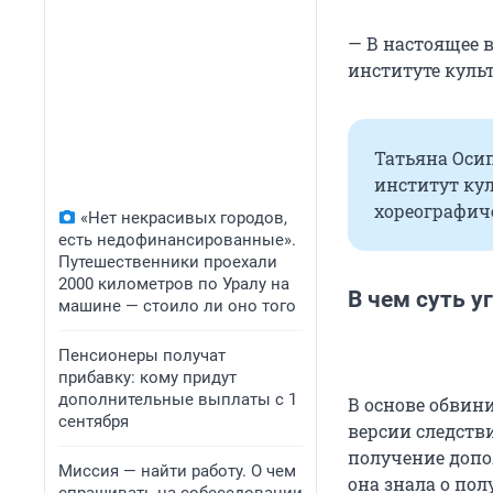
— В настоящее 
институте культ
Татьяна Оси
институт кул
хореографич
«Нет некрасивых городов,
есть недофинансированные».
Путешественники проехали
2000 километров по Уралу на
В чем суть у
машине — стоило ли оно того
Пенсионеры получат
прибавку: кому придут
дополнительные выплаты с 1
В основе обвини
сентября
версии следств
получение допо
Миссия — найти работу. О чем
она знала о по