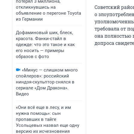
потерял 3 миллиона,
Советский район
откликнувшись на
объявление о перегоне Toyota
о злоупотребле
из Германии
уполномоченных
требовала от п
Дофаминовый шик, блеск,
она полностью п
красота. Фанки-стайл в
допроса свидете
одежде: что это такое и как
его носить — примеры
образов с фото
«Минус — слишком много
спойлеров»: российский
ниндзя-скульптор снялся в
сериале «Дом Дракона».
Видео
«Они всё еще в лесу, и им
нужна помощь»: сын
пропавших в тайге
Усольцевых назвал еще одну
версию их исчезновения