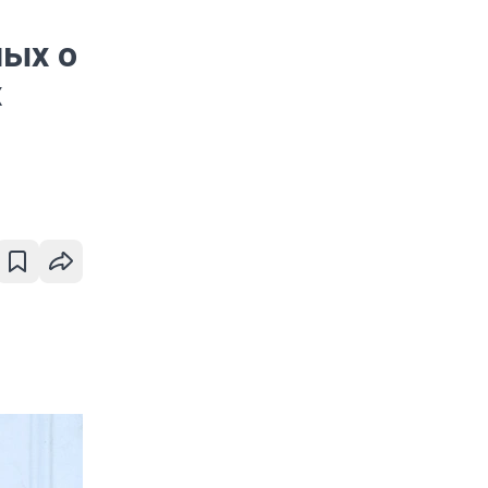
ных о
х