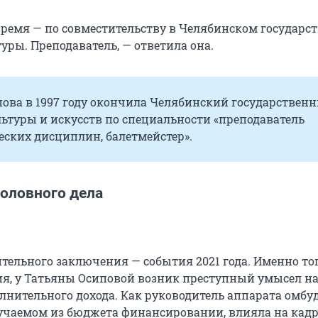
время — по совместительству в Челябинском государс
уры. Преподаватель, — ответила она.
пова в 1997 году окончила Челябинский государствен
ьтуры и искусств по специальности «преподаватель
еских дисциплин, балетмейстер».
головного дела
тельного заключения — события 2021 года. Именно тог
ия, у Татьяны Осиповой возник преступный умысел н
лнительного дохода. Как руководитель аппарата омбу
лучаемом из бюджета финансировании, влияла на кад