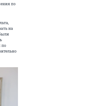
шения по
льта,
вать на
 были
ь
 по
вительно