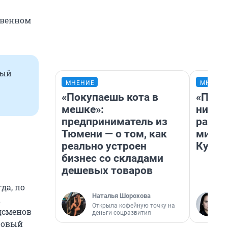
твенном
ный
МНЕНИЕ
МНЕНИ
«Покупаешь кота в
«Позд
мешке»:
никог
предприниматель из
распи
Тюмени — о том, как
минус
реально устроен
Кузи 
бизнес со складами
дешевых товаров
да, по
Наталья Шорохова
а
Открыла кофейную точку на
дсменов
деньги соцразвития
ровый