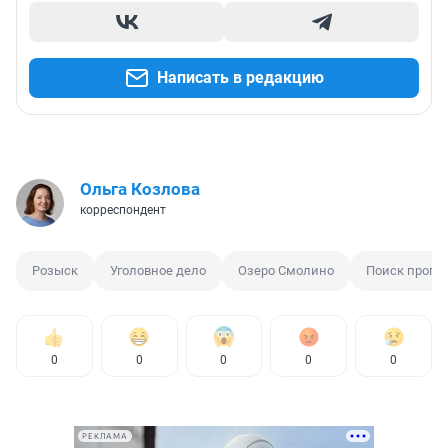
Написать в редакцию
Ольга Козлова
корреспондент
Розыск
Уголовное дело
Озеро Смолино
Поиск пропа
0
0
0
0
0
РЕКЛАМА