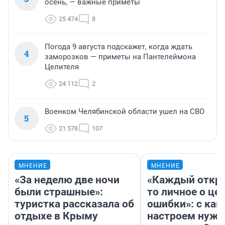
осень, — важные приметы
25 474
8
Погода 9 августа подскажет, когда ждать
4
заморозков — приметы на Пантелеймона
Целителя
24 112
2
Военком Челябинской области ушел на СВО
5
21 578
107
МНЕНИЕ
МНЕНИЕ
«За неделю две ночи
«Каждый откро
были страшные»:
то личное о це
туристка рассказала об
ошибки»: с как
отдыхе в Крыму
настроем нужн