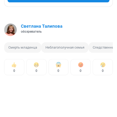
Светлана Талипова
обозреватель
Смерть младенца
Неблагополучная семья
Следственный
0
0
0
0
0