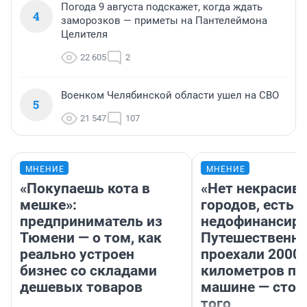
Погода 9 августа подскажет, когда ждать
4
заморозков — приметы на Пантелеймона
Целителя
22 605
2
Военком Челябинской области ушел на СВО
5
21 547
107
МНЕНИЕ
МНЕНИЕ
«Покупаешь кота в
«Нет некрасив
мешке»:
городов, есть
предприниматель из
недофинансиро
Тюмени — о том, как
Путешественн
реально устроен
проехали 2000
бизнес со складами
километров по 
дешевых товаров
машине — стои
того