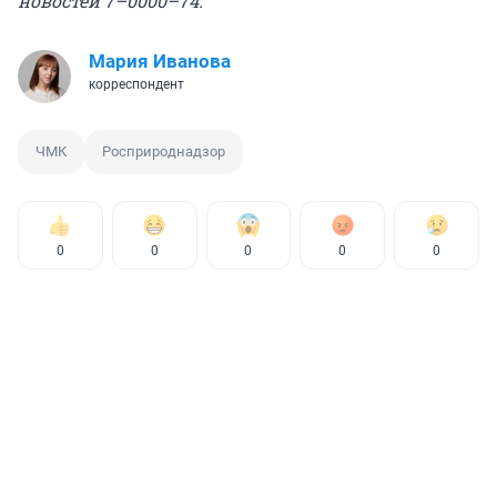
новостей 7–0000–74.
Мария Иванова
корреспондент
ЧМК
Росприроднадзор
0
0
0
0
0