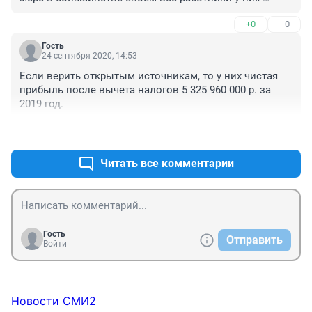
дорабатываю до выхода на пенсию. Да заплатите 
+0
–0
штраф городу( при этом СЧЕТНАЯ ПАЛАТА тщательно 
пусть проверит движение денежных поступлений), но 
Гость
Вы всегда останетесь крутым тяжеловесом нашей 
24 сентября 2020, 14:53
промышленности. НОВЫХ УСПЕХОВ, СВЕРШЕНИЙ И 
Если верить открытым источникам, то у них чистая 
ПОБЕД НАШЕМУ ЗАВОДУ. Не зря нас в свое время в 
прибыль после вычета налогов 5 325 960 000 р. за 
пионеры принимали в ЦХП, а на уроках литературы 
2019 год.
читали роман «Как закалялась сталь» Островского . 	
Самое дорогое у человека - это жизнь. Она дается ему 
+0
–0
один раз, и прожить ее надо так, чтобы не было 
мучительно больно за бесцельно прожитые годы, 
Читать все комментарии
чтобы не жег позор за подленькое и мелочное 
прошлое...
Гость
Отправить
Войти
Новости СМИ2