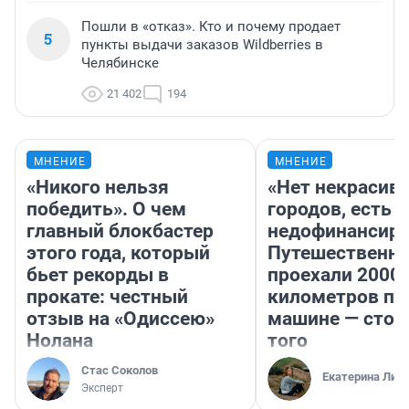
Пошли в «отказ». Кто и почему продает
5
пункты выдачи заказов Wildberries в
Челябинске
21 402
194
МНЕНИЕ
МНЕНИЕ
«Никого нельзя
«Нет некрасив
победить». О чем
городов, есть
главный блокбастер
недофинансиро
этого года, который
Путешественн
бьет рекорды в
проехали 2000
прокате: честный
километров по 
отзыв на «Одиссею»
машине — стои
Нолана
того
Стас Соколов
Екатерина Лит
Эксперт