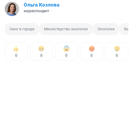
Ольга Козлова
корреспондент
Смог в городе
Министерство экологии
Экология
Выбр
0
0
0
0
0