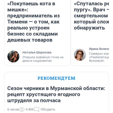
«Покупаешь кота в
«Спуталась реч
мешке»:
пургу». Врач — 
предприниматель из
смертельном д
Тюмени — о том, как
который слож
реально устроен
обнаружить
бизнес со складами
дешевых товаров
Ирина Волкова
Наталья Шорохова
Главврач клини
Открыла кофейную точку на
«Реабилитация 
деньги соцразвития
Волковой»
РЕКОМЕНДУЕМ
Сезон черники в Мурманской области:
рецепт хрустящего ягодного
штруделя за полчаса
6 часов
4 406
Обсудить