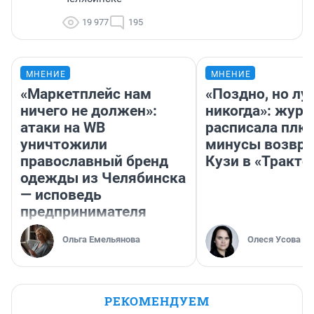
19 977
195
МНЕНИЕ
МНЕНИЕ
«Маркетплейс нам
«Поздно, но лу
ничего не должен»:
никогда»: журн
атаки на WB
расписала плю
уничтожили
минусы возвр
православный бренд
Кузи в «Тракто
одежды из Челябинска
— исповедь
предпринимателя
Ольга Емельянова
Олеся Усова
РЕКОМЕНДУЕМ