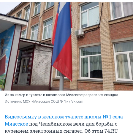
Из-за камер в туалете в школе села Миасское разразился скандал
Источник: 
МОУ «Миасская СОШ № 1» / Vk.com
Видеосъемку в женском туалете школы № 1 села
Миасское
под Челябинском вели для борьбы с
курением электронных сигарет. Об этом 74.RU