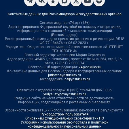
Контактные данные для Роскомнадзора и государственных органов
Сетевое издание «74.ру» (18+)
Зарегистрировано Федеральной службой по надзору в сфере связи,
информационных технологий и массовых коммуникаций
(Роскомнадзор).
Регистрационный номер и дата принятия решения о регистрации: ЭЛ №
ФС 77– 84676 от 06.02.2023 г.
Учредитель: Общество с ограниченной ответственностью «ИНТЕРНЕТ
ТЕХНОЛОГИИ»
Главный редактор: Филипцева Мария Сергеевна
Адрес редакции: 454091, г. Челябинск, проспект Ленина, 26А, стр.2, 16
этаж, +7 (351) 7-0000-74
Электронный адрес редакции:
74@shkulev.ru
Контактные данные для Роскомнадзора и государственных органов:
juristchel@shkulev.ru
Техподдержка:
help@shkulev.ru
Связаться с отделом продаж: 8 (351) 729-94-90 доб. 3335,
yuliya.latypova@shkulev.ru
Редакция сайта не несет ответственности за достоверность
информации, содержащейся в рекламных объявлениях.
Особенности эксплуатации (использования) веб-портала регулируются:
Руководством пользователя
Описанием функциональных характеристик ПО
Условиями использования веб-портала и политикой
конфиденциальности персональных данных