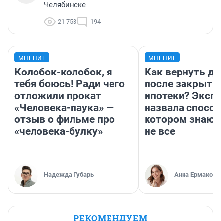
Челябинске
21 753
194
МНЕНИЕ
МНЕНИЕ
Колобок-колобок, я
Как вернуть де
тебя боюсь! Ради чего
после закрыти
отложили прокат
ипотеки? Эксп
«Человека-паука» —
назвала способ
отзыв о фильме про
котором знают
«человека-булку»
не все
Надежда Губарь
Анна Ермакова
РЕКОМЕНДУЕМ