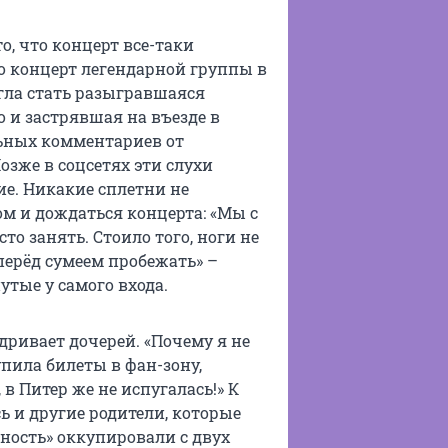
о, что концерт все-таки
то концерт легендарной группы в
гла стать разыгравшаяся
о и застрявшая на въезде в
ьных комментариев от
озже в соцсетях эти слухи
ие. Никакие сплетни не
 и дождаться концерта: «Мы с
то занять. Стоило того, ноги не
вперёд сумеем пробежать» –
утые у самого входа.
дривает дочерей. «Почему я не
пила билеты в фан-зону,
в Питер же не испугалась!» К
ь и другие родители, которые
Юность» оккупировали с двух