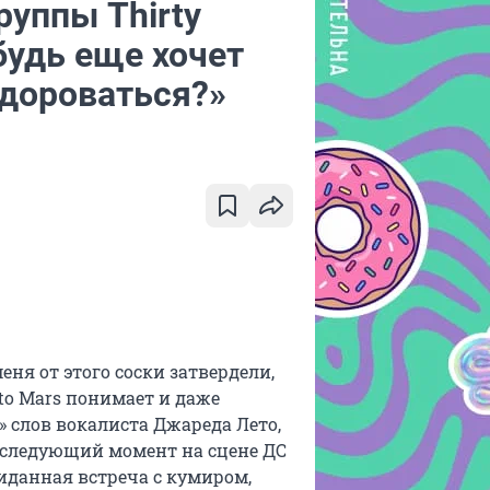
руппы Thirty
будь еще хочет
здороваться?»
ня от этого соски затвердели,
 to Mars понимает и даже
» слов вокалиста Джареда Лето,
 следующий момент на сцене ДС
жиданная встреча с кумиром,