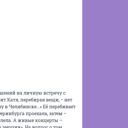
ашений на личную встречу с
рит Катя, перебирая вещи, − нет
иву в Челябинске…» Её перебивает
атеринбурга проехала, затем –
болела. А живые концерты –
 эмоции». На вопрос о том,