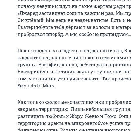
почему девушки идут на такие жертвы ради гр
«Джаред заставляет ходить каждый раз. Мы пр
Он клёвый! Мы ведь не неадекватные. Есть и 
Екатеринбурге тебя дёргают за волосы и матер
пробраться вперёд. А мы особо не претендуем...
Пока «голдены» заходят в специальный зал, Вл
раздают специальные листовки с «емэйлами» д
группы. Всё официально, ребята даже приехал
Екатеринбурга. Оставив заявку группе, они по
том, что они могут поучаствовать. Так происх
Seconds to Mars.
Как только «золотые» счастливчики пробрались
закрыла территорию. Лишь небольшая группа 
разглядеть любимых Жору, Женю и Томо. Они н
территорию арены на микроавтобусе, успев п
фанатам из окна. Кстати, ожидание некоторы