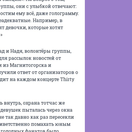
уппы, они с улыбкой отвечают:
остим ему всё, даже голограмму.
неадекватные. Например, в
ят девочки, которые хотят
»
ад и Надя, волонтёры группы,
ля рассылок новостей от
и из Магнитогорска и
лучили ответ от организаторов о
одит на каждом концерте Thirty
 внутрь, охрана тотчас же
девушек пыталась через окна
е так давно как раз пересекли
риветственно помахать юным
х голодных фанатов было