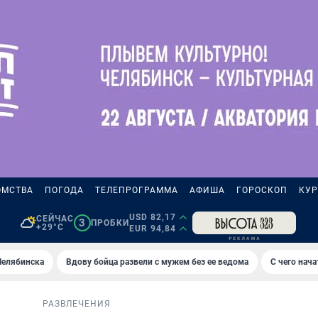
ОМСТВА
ПОГОДА
ТЕЛЕПРОГРАММА
АФИША
ГОРОСКОП
КУР
USD 82,17
СЕЙЧАС
3
ПРОБКИ
+29°C
EUR 94,84
Челябинска
Вдову бойца развели с мужем без ее ведома
С чего нач
РАЗВЛЕЧЕНИЯ