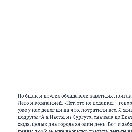
Но были и другие обладатели заветных пригл
Лето и компанией. «Нет, это не подарки, − гово
уже у нас денег ни на что, потратили всё. Я ж
подруга: «А я Настя, из Сургута, сначала до Ек
сюда, целых два города за один день! Вот и за
ценны вообще, мне не жалко тратить деньги на