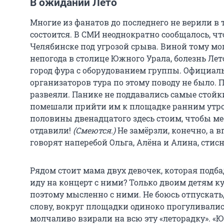
В ожидании Лето
Многие из фанатов до последнего не верили в т
состоится. В СМИ неоднократно сообщалось, ч
Челябинске под угрозой срыва. Виной тому мо
непогода в столице Южного Урала, болезнь Лет
город фура с оборудованием группы. Официал
организаторов тура по этому поводу не было. П
развеяли. Панике не поддавались самые стойк
помешали прийти им к площадке ранним утром
половины двенадцатого здесь стоим, чтобы мес
отдавили!
(Смеются.)
Не замёрзли, конечно, а 
говорят наперебой Ольга, Алёна и Алина, стисн
Рядом стоит мама двух девочек, которая подба
иду на концерт с ними? Только двоим детям ку
поэтому мысленно с ними. Не боюсь отпускать, 
слову, вокруг площадки одиноко прогуливалис
молчаливо взирали на всю эту «леторадку». «