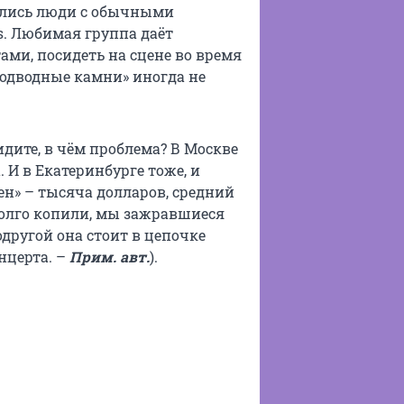
пились люди с обычными
ts. Любимая группа даёт
ми, посидеть на сцене во время
подводные камни» иногда не
видите, в чём проблема? В Москве
. И в Екатеринбурге тоже, и
ен» – тысяча долларов, средний
е долго копили, мы зажравшиеся
одругой она стоит в цепочке
нцерта. –
Прим. авт.
).