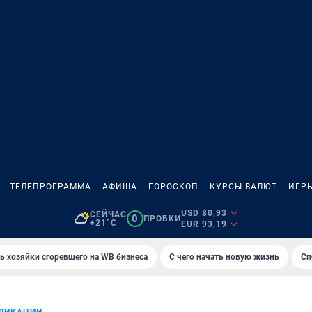
ТЕЛЕПРОГРАММА
АФИША
ГОРОСКОП
КУРСЫ ВАЛЮТ
ИГР
USD 80,93
СЕЙЧАС
0
ПРОБКИ
+21°C
EUR 93,19
ь хозяйки сгоревшего на WB бизнеса
С чего начать новую жизнь
Сп