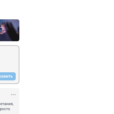
равить
етания, 
росто 