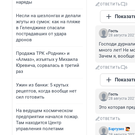
наряды
ОТВЕТИТЬ
3
Несли на шезлонгах и делали
Показат
жгуты из сумок: как на пляже
в Геленджике спасали
Гость
пострадавших от удара
28 августа 2021
дронов
Господи дурнали
много лет! Не м
Продажа ТРК «Родник» и
Зачем я, вообще
«Алмаз», изъятых у Михаила
Юревича, сорвалась в третий
ОТВЕТИТЬ
6
раз
Показат
Ужин из банки: 5 крутых
рецептов, когда вообще нет
Гость
сил готовить
28 августа 2021
Это которая пр
На ведущем космическом
предприятии начался пожар.
ОТВЕТИТЬ
Там находится Центр
управления полетами
Баргузин
28 августа 2021