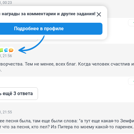
, 00:23
астоящяя звезда. кто- догадайтесь сами)))
 награды за комментарии и другие задания!
Подробнее в профиле
ь ещё 2 ответа
, 21:56
орчества. Тем не менее, всех благ. Когда человек счастлив и
.
ь ещё 3 ответа
, 21:55
е песня была, там еще были слова: "а тут еще какая-то Земфир
 что за песня, кто пел? Из Питера по моему какой-то паренек.