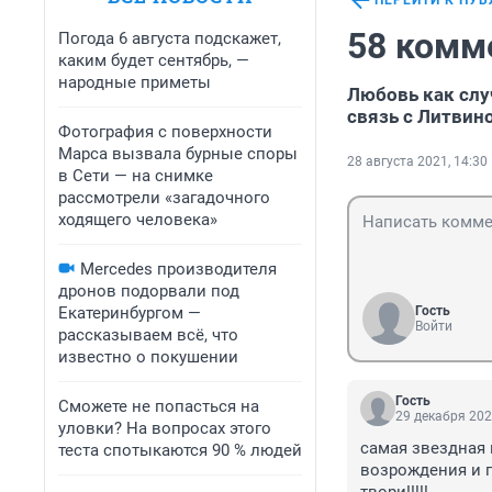
ПЕРЕЙТИ К ПУ
58 комм
Погода 6 августа подскажет,
каким будет сентябрь, —
народные приметы
Любовь как слу
связь с Литвин
Фотография с поверхности
Марса вызвала бурные споры
28 августа 2021, 14:30
в Сети — на снимке
рассмотрели «загадочного
ходящего человека»
Mercedes производителя
дронов подорвали под
Екатеринбургом —
Гость
Войти
рассказываем всё, что
известно о покушении
Гость
Сможете не попасться на
29 декабря 202
уловки? На вопросах этого
самая звездная и
теста спотыкаются 90 % людей
возрождения и п