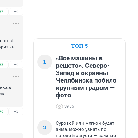
+2
–0
но. Я 
ТОП 5
рить и 
«Все машины в
1
решето». Северо-
+3
–0
Запад и окраины
Челябинска побило
крупным градом —
ьюсь 
к. 
фото
39 761
+0
–2
Суровой или мягкой будет
2
зима, можно узнать по
погоде 5 августа — важные