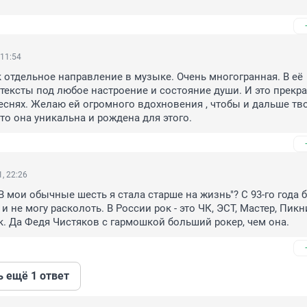
 11:54
к отдельное направление в музыке. Очень многогранная. В её 
 тексты под любое настроение и состояние души. И это прекрас
еснях. Желаю ей огромного вдохновения , чтобы и дальше тво
что она уникальна и рождена для этого.
, 22:26
 "В мои обычные шесть я стала старше на жизнь"? С 93-го года б
и не могу расколоть. В России рок - это ЧК, ЭСТ, Мастер, Пикни
к. Да Федя Чистяков с гармошкой больший рокер, чем она.
ь ещё 1 ответ