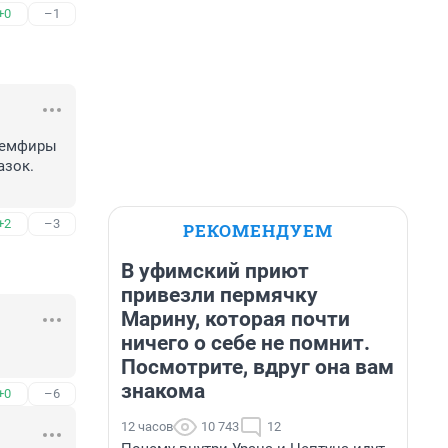
+0
–1
Земфиры 
зок. 
+2
–3
РЕКОМЕНДУЕМ
В уфимский приют
привезли пермячку
Марину, которая почти
ничего о себе не помнит.
Посмотрите, вдруг она вам
знакома
+0
–6
12 часов
10 743
12