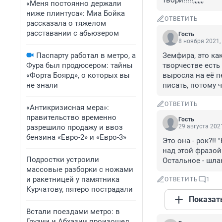
твори!!!!!,,,,,,,
«Меня постоянно держали
ниже плинтуса»: Миа Бойка
ОТВЕТИТЬ
рассказала о тяжелом
расставании с абьюзером
Гость
8 ноября 2021,
Паспарту работал в метро, а
Земфира, это ка
Фура был продюсером: тайны
творчестве есть
«Форта Боярд», о которых вы
выросла на её п
не знали
писать, потому 
ОТВЕТИТЬ
«Антикризисная мера»:
правительство временно
Гость
разрешило продажу и ввоз
29 августа 2021
бензина «Евро-2» и «Евро-3»
Это она - рок?!!
над этой фразой 
Подростки устроили
Остальное - шла
массовые разборки с ножами
и ракетницей у памятника
ОТВЕТИТЬ
1
Курчатову, пятеро пострадали
Показат
Встали поездами метро: в
Грузии и Абхазии произошел