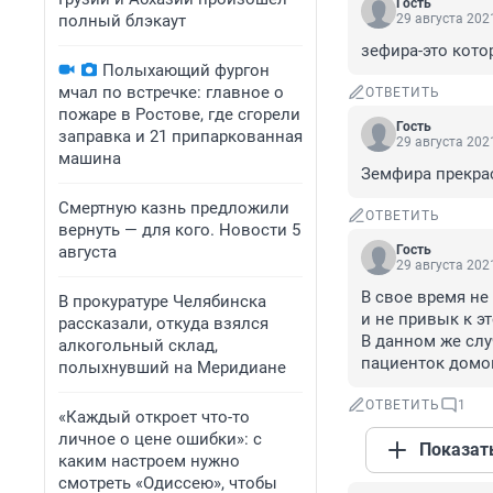
Гость
полный блэкаут
29 августа 2021
зефира-это кото
Полыхающий фургон
мчал по встречке: главное о
ОТВЕТИТЬ
пожаре в Ростове, где сгорели
Гость
заправка и 21 припаркованная
29 августа 2021
машина
Земфира прекрас
Смертную казнь предложили
ОТВЕТИТЬ
вернуть — для кого. Новости 5
августа
Гость
29 августа 2021
В свое время не
В прокуратуре Челябинска
и не привык к э
рассказали, откуда взялся
В данном же слу
алкогольный склад,
пациенток домов
полыхнувший на Меридиане
ОТВЕТИТЬ
1
«Каждый откроет что-то
личное о цене ошибки»: с
Показат
каким настроем нужно
смотреть «Одиссею», чтобы