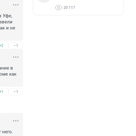
20 117
 Уфе, 
звели 
к и не 
+2
–1
ние в 
оме как 
+1
–1
него. 