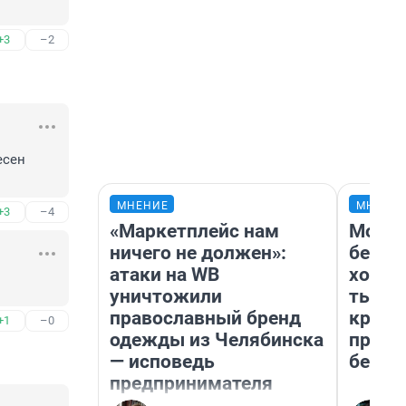
+3
–2
сен 
МНЕНИЕ
МНЕНИ
+3
–4
«Маркетплейс нам
Мой б
ничего не должен»:
береж
атаки на WB
хотел
уничтожили
тысяч
православный бренд
креди
+1
–0
одежды из Челябинска
приех
— исповедь
безоп
предпринимателя