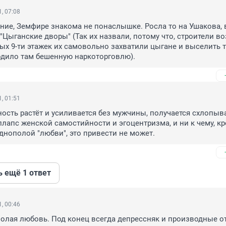
, 07:08
ние, Земфире знакома не понаслышке. Росла то на Ушакова, в
"Цыганские дворы" (Так их назвали, потому что, строители во
х 9-ти этажек их самовольно захватили цыгане и выселить та
одило там бешенную наркоторговлю).
, 01:51
ость растёт и усиливается без мужчины, получается схлопыва
ллапс женской самостийности и эгоцентризма, и ни к чему, кр
однополой "любви", это привести не может.
ь ещё 1 ответ
, 00:46
полая любовь. Под конец всегда депрессняк и производные от 