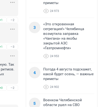
приметы
24 973
+1
–2
«Это откровенная
3
сегрегация!» Челябинца
возмутила заправка
«Чангана» на якобы
закрытой АЗС
+1
–3
«Газпромнефти»
24 953
ую. Так 
Погода 4 августа подскажет,
ритмов. 
4
какой будет осень, — важные
ых 
приметы
24 902
+0
–2
Военком Челябинской
5
области ушел на СВО