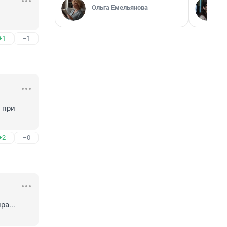
Ольга Емельянова
+1
–1
 при 
+2
–0
а... 