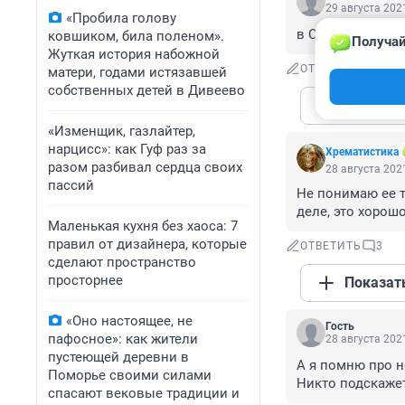
29 августа 2021
«Пробила голову
в Самаре одна н
ковшиком, била поленом».
Получай
Жуткая история набожной
ОТВЕТИТЬ
2
матери, годами истязавшей
собственных детей в Дивеево
Показат
«Изменщик, газлайтер,
нарцисс»: как Гуф раз за
Хрематистика
разом разбивал сердца своих
28 августа 2021
пассий
Не понимаю ее тв
деле, это хорошо
Маленькая кухня без хаоса: 7
правил от дизайнера, которые
ОТВЕТИТЬ
3
сделают пространство
просторнее
Показат
«Оно настоящее, не
Гость
пафосное»: как жители
28 августа 2021
пустеющей деревни в
А я помню про не
Поморье своими силами
Никто подскажет
спасают вековые традиции и