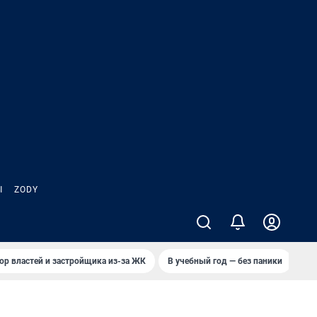
Ы
ZODY
ор властей и застройщика из-за ЖК
В учебный год — без паники
Кто