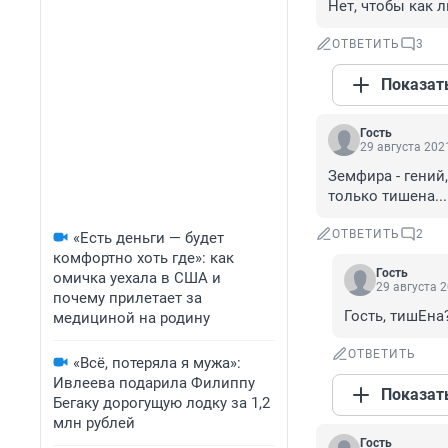
Нет, чтобы как л
ОТВЕТИТЬ
3
Показат
Гость
29 августа 2021
Земфира - гений
только тишена...
ОТВЕТИТЬ
2
«Есть деньги — будет
комфортно хоть где»: как
Гость
омичка уехала в США и
29 августа 2
почему прилетает за
Гость, тишЕна
медициной на родину
ОТВЕТИТЬ
«Всё, потеряла я мужа»:
Ивлеева подарила Филиппу
Показат
Бегаку дорогущую лодку за 1,2
млн рублей
Гость