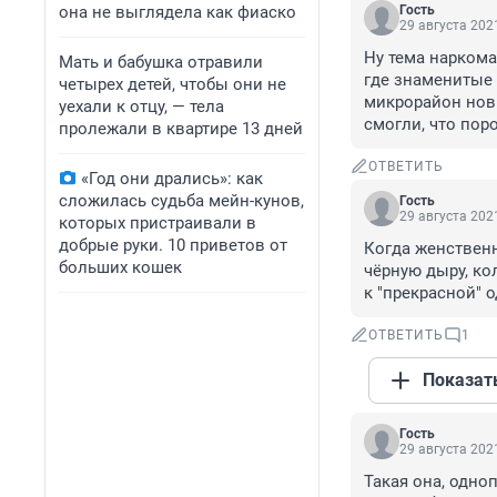
она не выглядела как фиаско
Гость
29 августа 2021
Ну тема наркома
Мать и бабушка отравили
где знаменитые 
четырех детей, чтобы они не
микрорайон новы
уехали к отцу, — тела
смогли, что пор
пролежали в квартире 13 дней
ОТВЕТИТЬ
«Год они дрались»: как
сложилась судьба мейн-кунов,
Гость
29 августа 2021
которых пристраивали в
добрые руки. 10 приветов от
Когда женственн
больших кошек
чёрную дыру, ко
к "прекрасной" 
ОТВЕТИТЬ
1
Показат
Гость
29 августа 2021
Такая она, одно