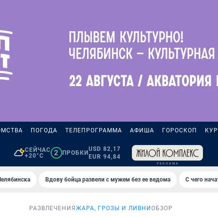
ОМСТВА
ПОГОДА
ТЕЛЕПРОГРАММА
АФИША
ГОРОСКОП
КУР
USD 82,17
СЕЙЧАС
2
ПРОБКИ
+20°C
EUR 94,84
Челябинска
Вдову бойца развели с мужем без ее ведома
С чего нач
РАЗВЛЕЧЕНИЯ
ЖАРА, ГРОЗЫ И ЛИВНИ
ОБЗОР