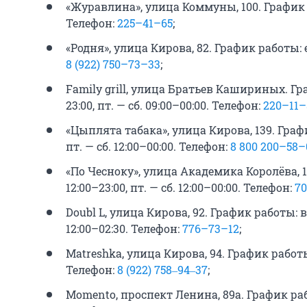
«Журавлина», улица Коммуны, 100. График 
Телефон:
225–41–65
;
«Родня», улица Кирова, 82. График работы: 
8 (922) 750–73–33
;
Family grill, улица Братьев Кашириных. Гра
23:00, пт. — сб. 09:00–00:00. Телефон:
220–11–
«Цыплята табака», улица Кирова, 139. График
пт. — сб. 12:00–00:00. Телефон:
8 800 200–58–
«По Чесноку», улица Академика Королёва, 15
12:00–23:00, пт. — сб. 12:00–00:00. Телефон:
70
Doubl L, улица Кирова, 92. График работы: вс.
12:00–02:30. Телефон:
776–73–12
;
Matreshka, улица Кирова, 94. График работы
Телефон:
8 (922) 758‒94‒37
;
Momento, проспект Ленина, 89а. График раб