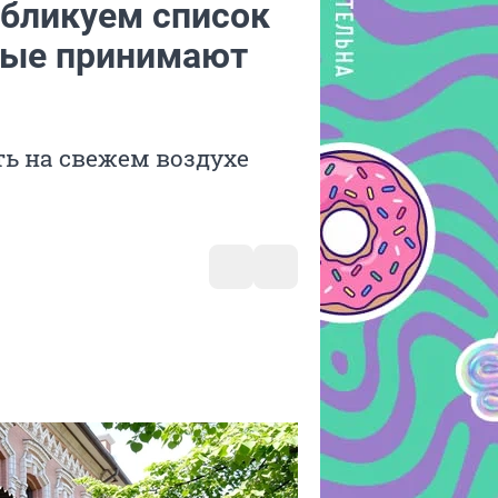
убликуем список
орые принимают
ть на свежем воздухе