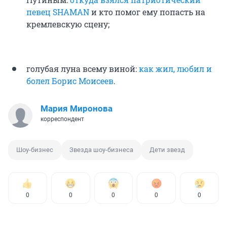
певец SHAMAN
и кто помог ему попасть на
кремлевскую сцену;
голубая луна всему виной:
как жил, любил и
болел Борис Моисеев
.
Мария Миронова
корреспондент
Шоу-бизнес
Звезда шоу-бизнеса
Дети звезд
0
0
0
0
0