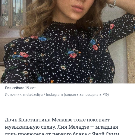
Лии сейчас 19 лет
Источник: 
meladzeliya / Instagram (соцсеть запрещена в РФ)
Дочь Константина Меладзе тоже покоряет
музыкальную сцену. Лия Меладзе — младшая
дочь продюсера от первого брака с Яной Сумм.