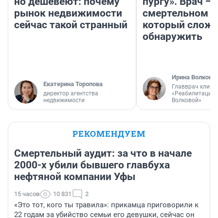
но дешевеют: почему
пургу». Врач — 
рынок недвижимости
смертельном д
сейчас такой странный
который слож
обнаружить
Ирина Волкова
Екатерина Торопова
Главврач клини
директор агентства
«Реабилитация 
недвижимости
Волковой»
РЕКОМЕНДУЕМ
Смертельный аудит: за что в начале
2000-х убили бывшего главбуха
нефтяной компании Уфы
15 часов
10 831
2
«Это тот, кого ты травила»: прикамца приговорили к
22 годам за убийство семьи его девушки, сейчас он