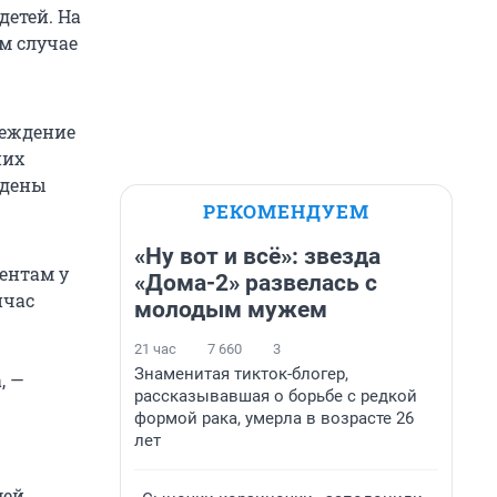
детей. На
м случае
реждение
них
ждены
РЕКОМЕНДУЕМ
«Ну вот и всё»: звезда
ентам у
«Дома-2» развелась с
йчас
молодым мужем
21 час
7 660
3
Знаменитая тикток-блогер,
, —
рассказывавшая о борьбе с редкой
формой рака, умерла в возрасте 26
лет
ей.