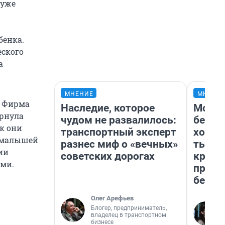
 уже
бенка.
еского
а
МНЕНИЕ
МНЕНИ
. Фирма
Наследие, которое
Мой б
ернула
чудом не развалилось:
береж
ак они
транспортный эксперт
хотел
ь малышей
разнес миф о «вечных»
тысяч
ии
советских дорогах
креди
ьми.
приех
а
безоп
Олег Арефьев
Блогер, предприниматель,
владелец в транспортном
бизнесе