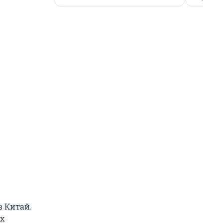
 Китай.
х