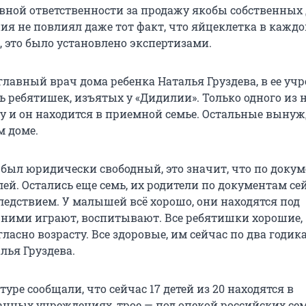
овной ответственности за продажу якобы собственных 
ия не повлиял даже тот факт, что яйцеклетка в каждо
, это было установлено экспертизами.
главный врач дома ребенка Наталья Груздева, в ее уч
ь ребятишек, изъятых у «Дидилии». Только одного из 
ку и он находится в приемной семье. Остальные выну
м доме.
 был юридически свободный, это значит, что по докум
лей. Остались еще семь, их родители по документам се
ледствием. У малышей всё хорошо, они находятся под
 ними играют, воспитывают. Все ребятишки хорошие,
ласно возрасту. Все здоровые, им сейчас по два годика
лья Груздева.
туре сообщали, что сейчас 17 детей из 20 находятся в
нных учреждениях, трое — под опекой российских сем