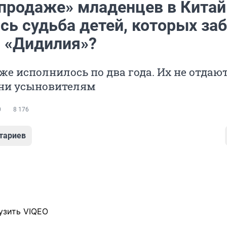
«продаже» младенцев в Китай
сь судьба детей, которых за
 «Дидилия»?
 исполнилось по два года. Их не отдаю
 ни усыновителям
0
8 176
тариев
узить VIQEO