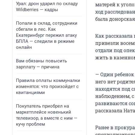
Урал: дрон ударил по складу
матерей к угол
Wildberries — кадры
ход расследован
была донорская
Попали в склад, сотрудники
сбегали в лес. Как
Екатеринбург пережил атаку
Как рассказала 
БПЛА — следили в режиме
привезли восем
онлайн
отдали под опе
жить в казенно
Вам обязаны повысить
зарплату — причина
— Один ребенок
Правила оплаты коммуналки
него нет родите
изменятся: что произойдет с
находятся под с
квитанциями
наблюдением, с
развиваются сог
Покупатель приобрел на
рассказала Ната
маркетплейсе новенький
телевизор, а вместе с ним —
кучу проблем
Ранее в прокура
специализирова