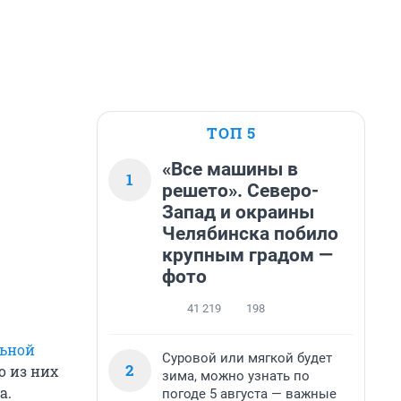
ТОП 5
«Все машины в
1
решето». Северо-
Запад и окраины
Челябинска побило
крупным градом —
фото
41 219
198
льной
Суровой или мягкой будет
2
о из них
зима, можно узнать по
а.
погоде 5 августа — важные