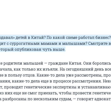
одавал» детей в Китай? По какой схеме работал бизнес?
дит с суррогатными мамами и малышами? Смотрите в
оторый опубликован чуть выше.
е родители малышей — граждане Китая. Они боролись 
начала, как только их изъяли. На сегодняшний день вс
е в пользу отцов. Какие-то дела уже рассмотрены, пр
ания, какие-то дела еще в процессе рассмотрения. Не
, проводят генетические экспертизы и устанавливаю
 из них еще не смог приехать, чтобы провести генетич
а разбросаны по нескольким судам, — говорит адвокат