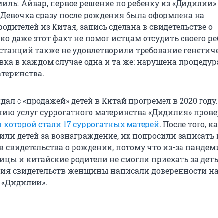
илы Айвар, первое решение по ребенку из «Дидилии»
 Девочка сразу после рождения была оформлена на
одителей из Китая, запись сделана в свидетельстве о
о даже этот факт не помог истцам отсудить своего ре
станций также не удовлетворили требование генетич
вка в каждом случае одна и та же: нарушена процедур
атеринства.
ал с «продажей» детей в Китай прогремел в 2020 году
нию услуг суррогатного материнства «Дидилия» пров
 которой стали 17 суррогатных матерей
. После того, к
или детей за вознаграждение, их попросили записат
в свидетельства о рождении, потому что из-за пандем
ицы и китайские родители не смогли приехать за дет
ия свидетельств женщины написали доверенности н
 «Дидилии».