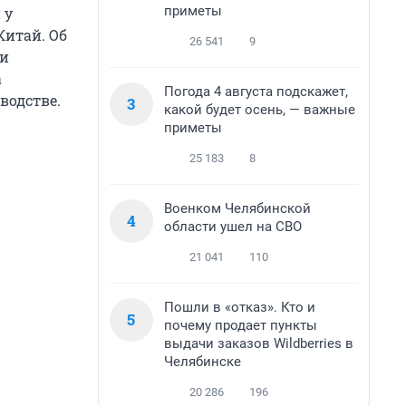
приметы
 у
Китай. Об
26 541
9
 и
а
Погода 4 августа подскажет,
водстве.
3
какой будет осень, — важные
приметы
25 183
8
Военком Челябинской
4
области ушел на СВО
21 041
110
Пошли в «отказ». Кто и
5
почему продает пункты
выдачи заказов Wildberries в
Челябинске
20 286
196