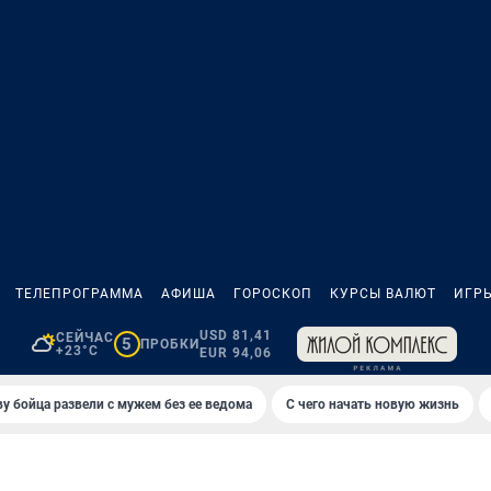
ТЕЛЕПРОГРАММА
АФИША
ГОРОСКОП
КУРСЫ ВАЛЮТ
ИГР
USD 81,41
СЕЙЧАС
5
ПРОБКИ
+23°C
EUR 94,06
у бойца развели с мужем без ее ведома
С чего начать новую жизнь