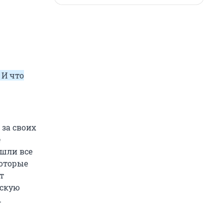
 И что
за своих
е
ошли все
которые
т
ескую
.