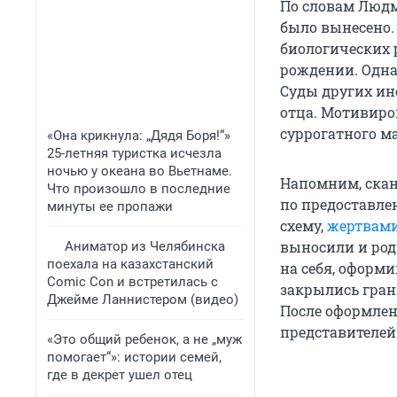
По словам Людм
было вынесено.
биологических р
рождении. Однак
Суды других ин
отца. Мотивиро
суррогатного м
«Она крикнула: „Дядя Боря!“»
25-летняя туристка исчезла
ночью у океана во Вьетнаме.
Напомним, сканд
Что произошло в последние
по предоставле
минуты ее пропажи
схему,
жертвами
выносили и род
Аниматор из Челябинска
поехала на казахстанский
на себя, оформи
Comic Con и встретилась с
закрылись гран
Джейме Ланнистером (видео)
После оформлен
представителей
«Это общий ребенок, а не „муж
помогает“»: истории семей,
где в декрет ушел отец