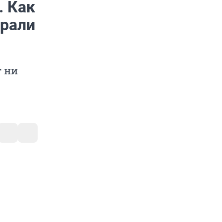
. Как
брали
т ни