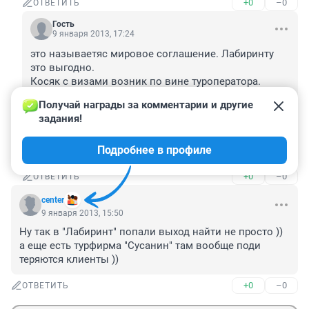
+0
–0
ОТВЕТИТЬ
Гость
9 января 2013, 17:24
это называетяс мировое соглашение. Лабиринту 
это выгодно.

Косяк с визами возник по вине туроператора. 
Туристы подают в суд и это выяснится уже 
Получай награды за комментарии и другие 
объективно. Моральные иски будут куда уж больше 
задания!
50%. Поэтому туроператор как бы решает вопрос до 
суда. В целом разумно. Пойдут ли туристы на 
Подробнее в профиле
компромисс или быка будут включать?
+0
–0
ОТВЕТИТЬ
center
9 января 2013, 15:50
Ну так в "Лабиринт" попали выход найти не просто )) 
а еще есть турфирма "Сусанин" там вообще поди 
теряются клиенты ))
+0
–0
ОТВЕТИТЬ