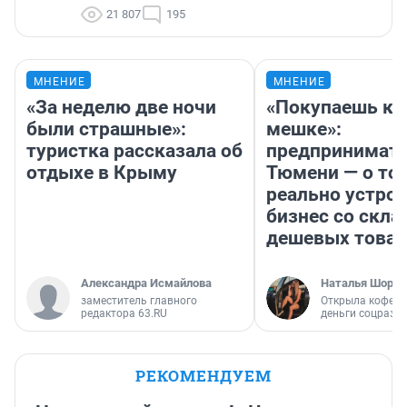
21 807
195
МНЕНИЕ
МНЕНИЕ
«За неделю две ночи
«Покупаешь ко
были страшные»:
мешке»:
туристка рассказала об
предпринимате
отдыхе в Крыму
Тюмени — о том
реально устро
бизнес со скл
дешевых това
Александра Исмайлова
Наталья Шорох
заместитель главного
Открыла кофейн
редактора 63.RU
деньги соцразв
РЕКОМЕНДУЕМ