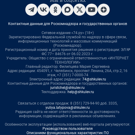
Контактные данные для Роскомнадзора и государственных органов
Сетевое издание «74.ру» (18+)
Зарегистрировано Федеральной службой по надзору в сфере связи,
информационных технологий и массовых коммуникаций
(Роскомнадзор).
Регистрационный номер и дата принятия решения о регистрации: ЭЛ №
ФС 77– 84676 от 06.02.2023 г.
Учредитель: Общество с ограниченной ответственностью «ИНТЕРНЕТ
ТЕХНОЛОГИИ»
Главный редактор: Филипцева Мария Сергеевна
Адрес редакции: 454091, г. Челябинск, проспект Ленина, 26А, стр.2, 16
этаж, +7 (351) 7-0000-74
Электронный адрес редакции:
74@shkulev.ru
Контактные данные для Роскомнадзора и государственных органов:
juristchel@shkulev.ru
Техподдержка:
help@shkulev.ru
Связаться с отделом продаж: 8 (351) 729-94-90 доб. 3335,
yuliya.latypova@shkulev.ru
Редакция сайта не несет ответственности за достоверность
информации, содержащейся в рекламных объявлениях.
Особенности эксплуатации (использования) веб-портала регулируются:
Руководством пользователя
Описанием функциональных характеристик ПО