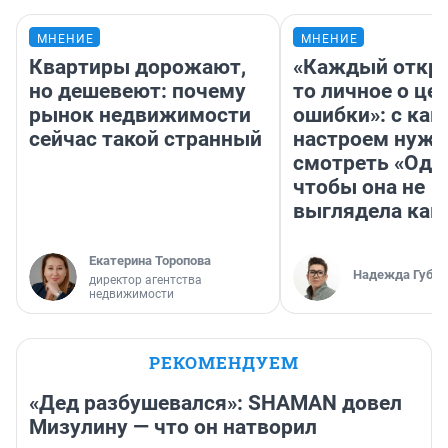
МНЕНИЕ
МНЕНИЕ
Квартиры дорожают,
«Каждый откро
но дешевеют: почему
то личное о це
рынок недвижимости
ошибки»: с как
сейчас такой странный
настроем нужн
смотреть «Оди
чтобы она не
выглядела как
Екатерина Торопова
Надежда Губар
директор агентства
недвижимости
РЕКОМЕНДУЕМ
«Дед разбушевался»: SHAMAN довел
Мизулину — что он натворил