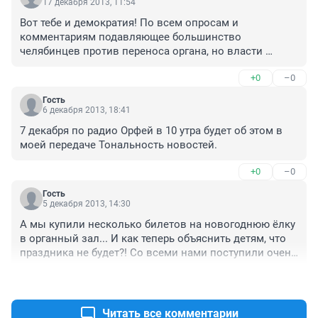
17 декабря 2013, 11:54
Вот тебе и демократия! По всем опросам и 
комментариям подавляющее большинство 
челябинцев против переноса органа, но власти 
плевать. От нас только в речах ВВП что-то зависит.
+0
–0
Гость
6 декабря 2013, 18:41
7 декабря по радио Орфей в 10 утра будет об этом в 
моей передаче Тональность новостей.
+0
–0
Гость
5 декабря 2013, 14:30
А мы купили несколько билетов на новогоднюю ёлку 
в органный зал... И как теперь объяснить детям, что 
праздника не будет?! Со всеми нами поступили очень 
жестоко. А орган - это как живое существо. К нему 
+0
–0
надо очень бережно относиться и не было такой 
необходимости разбирать его в декабре, перед 
самыми морозами. Уверена, немцам тоже не понять 
Читать все комментарии