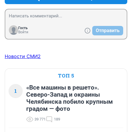
зачем так сделали! Куда-то ехать, накануне 
Рождества... Не по- человечески!!! Видимо, надо было 
деньги освоить в конце года. Никогда не пойду в этот 
храм!
Гость
Отправить
Войти
Новости СМИ2
ТОП 5
«Все машины в решето».
1
Северо-Запад и окраины
Челябинска побило крупным
градом — фото
39 771
189