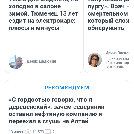
холодно в салоне
пургу». Врач — 
зимой. Тюменец 13 лет
смертельном д
ездит на электрокаре:
который слож
плюсы и минусы
обнаружить
Ирина Волкова
Главврач клини
Денис Дедюхин
«Реабилитация 
Волковой»
РЕКОМЕНДУЕМ
«С гордостью говорю, что я
деревенский»: зачем северянин
оставил нефтяную компанию и
переехал в глушь на Алтай
19 часов
11 570
2