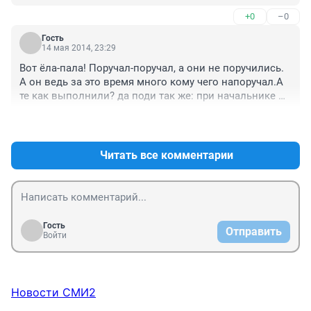
убирают, а люди вечером "культурно" отдыхают, 
+0
–0
оставляя горы мусора. Замечание никому не 
сделаешь : и реакция неадекватная, да и таких 
Гость
моральных уродов многовато. Очень редко, но ходит 
14 мая 2014, 23:29
наряд милиции. Вот если бы они чаще 
Вот ёла-пала! Поручал-поручал, а они не поручились. 
патрулировали, так может и у людей рефлекс 
А он ведь за это время много кому чего напоручал.А 
выработался, что пить и гадить в общественных 
те как выполнили? да поди так же: при начальнике 
местах нельзя и накладно. За это ведь по закону 
под козырёк, а без него всё по-прежнему. Они 
штраф положен, только власти не следят за 
+0
–0
натренировались на многих начальниках. А он как 
исполнением законов, а люди не торопятся их 
хотел: схлопать в ладошки и все всё исправили? 
исполнять.
Странно, вроде не вчера родился...
Читать все комментарии
Гость
Отправить
Войти
Новости СМИ2