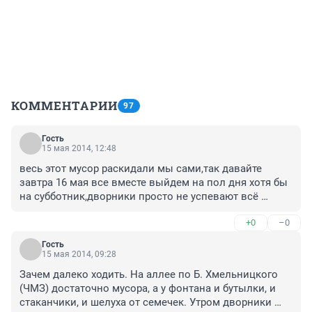
КОММЕНТАРИИ
97
Гость
15 мая 2014, 12:48
весь этот мусор раскидали мы сами,так давайте 
завтра 16 мая все вместе выйдем на пол дня хотя бы 
на субботник,дворники просто не успевают всё 
убирать,я сама дворник но у нас всё чисто имею в 
+0
–0
виду 29 жек курчатовского района ,есть так мелкие 
закоулки но до них тоже дойдём...УВАЖАЕМЫЕ 
Гость
ГОРОЖАНЕ ЧИСТО НЕ ТАМ ГДЕ УБИРАЮТ,А ЧИСТО 
15 мая 2014, 09:28
ТАМ ГДЕ НЕ МУСОРЯТ.....да и дворников не 
Зачем далеко ходить. На аллее по Б. Хмельницкого 
хватает,работают узбеки и то тяп ляп
(ЧМЗ) достаточно мусора, а у фонтана и бутылки, и 
стаканчики, и шелуха от семечек. Утром дворники 