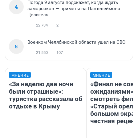
Погода 9 августа подскажет, когда ждать
4
заморозков — приметы на Пантелеймона
Целителя
22 734
2
Военком Челябинской области ушел на СВО
5
21 550
107
МНЕНИЕ
МНЕНИЕ
«За неделю две ночи
«Финал не совп
были страшные»:
ожиданиями»: 
туристка рассказала об
смотреть фил
отдыхе в Крыму
«Старый орел» 
большом экран
честная рецен