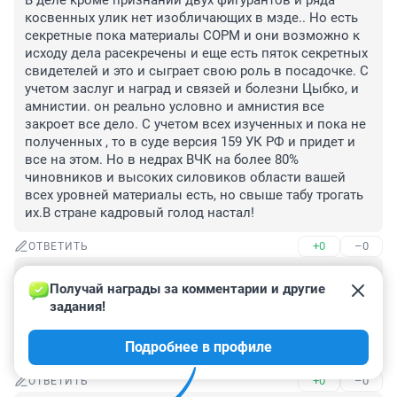
В деле кроме признаний двух фигурантов и ряда 
косвенных улик нет изобличающих в мзде.. Но есть 
секретные пока материалы СОРМ и они возможно к 
исходу дела расекречены и еще есть пяток секретных 
свидетелей и это и сыграет свою роль в посадочке. С 
учетом заслуг и наград и связей и болезни Цыбко, и 
амнистии. он реально условно и амнистия все 
закроет все дело. С учетом всех изученных и пока не 
полученных , то в суде версия 159 УК РФ и придет и 
все на этом. Но в недрах ВЧК на более 80% 
чиновников и высоких силовиков области вашей 
всех уровней материалы есть, но свыше табу трогать 
их.В стране кадровый голод настал!
+0
–0
ОТВЕТИТЬ
Гость
18 декабря 2014, 10:07
Получай награды за комментарии и другие 
задания!
Тут Путин в своем последнем обращении заявил, что 
всех спекулянтов и воров он знает. Это потому, что 
Подробнее в профиле
они рядом с ним сидят? А дальше что?
+0
–0
ОТВЕТИТЬ