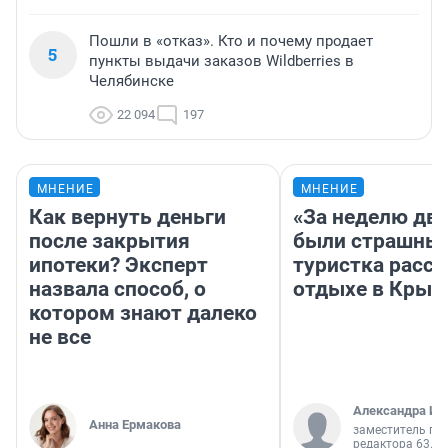
Пошли в «отказ». Кто и почему продает
5
пункты выдачи заказов Wildberries в
Челябинске
22 094
197
МНЕНИЕ
МНЕНИЕ
Как вернуть деньги
«За неделю две
после закрытия
были страшные
ипотеки? Эксперт
туристка расск
назвала способ, о
отдыхе в Крым
котором знают далеко
не все
Александра Ис
Анна Ермакова
заместитель гл
редактора 63.RU