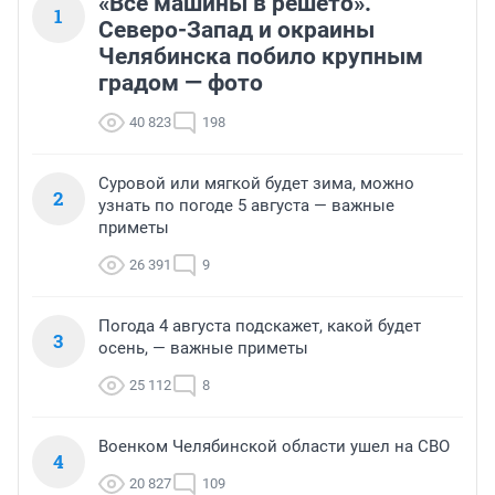
«Все машины в решето».
1
Северо-Запад и окраины
Челябинска побило крупным
градом — фото
40 823
198
Суровой или мягкой будет зима, можно
2
узнать по погоде 5 августа — важные
приметы
26 391
9
Погода 4 августа подскажет, какой будет
3
осень, — важные приметы
25 112
8
Военком Челябинской области ушел на СВО
4
20 827
109