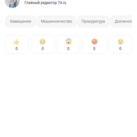
Главный редактор 74.ru
Завещание
Мошенничество
Прокуратура
Должностно
0
0
0
0
0