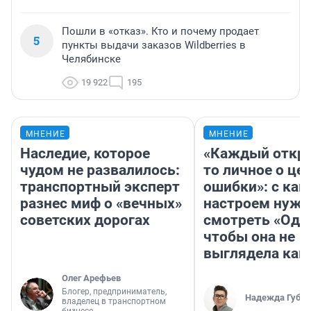
Пошли в «отказ». Кто и почему продает
5
пункты выдачи заказов Wildberries в
Челябинске
19 922
195
МНЕНИЕ
МНЕНИЕ
Наследие, которое
«Каждый откро
чудом не развалилось:
то личное о це
транспортный эксперт
ошибки»: с как
разнес миф о «вечных»
настроем нужн
советских дорогах
смотреть «Оди
чтобы она не
выглядела как
Олег Арефьев
Блогер, предприниматель,
Надежда Губар
владелец в транспортном