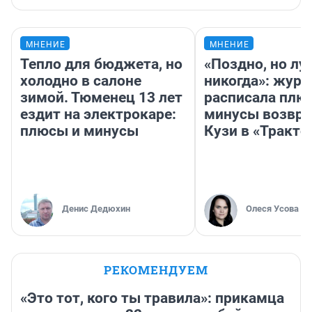
МНЕНИЕ
МНЕНИЕ
Тепло для бюджета, но
«Поздно, но лу
холодно в салоне
никогда»: журн
зимой. Тюменец 13 лет
расписала плю
ездит на электрокаре:
минусы возвр
плюсы и минусы
Кузи в «Тракто
Денис Дедюхин
Олеся Усова
РЕКОМЕНДУЕМ
«Это тот, кого ты травила»: прикамца