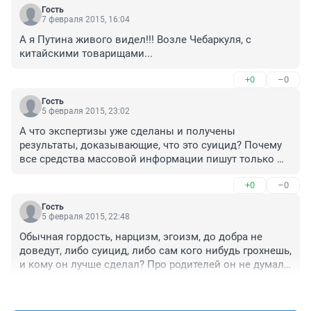
Гость
7 февраля 2015, 16:04
А я Путина живого видел!!! Возле Чебаркуля, с 
китайскими товарищами...
+0
–0
Гость
5 февраля 2015, 23:02
А что экспертизы уже сделаны и получены 
результаты, доказывающие, что это суицид? Почему 
все средства массовой информации пишут только 
про самоубийство, когда еще не доказано? А версия 
+0
–0
убийства не рассматривается?
Гость
5 февраля 2015, 22:48
Обычная гордость, нарцизм, эгоизм, до добра не 
доведут, либо суицид, либо сам кого нибудь грохнешь, 
и кому он лучше сделал? Про родителей он не думал, 
думал о себе.
+0
–0