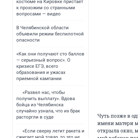
костюме на Кировке пристает
к прохожим со странными
вопросами — видео
В Челябинской области
объявили режим беспилотной
опасности
«Как они получают сто баллов
— серьезный вопрос». О
кризисе ЕГЭ, всего
образования и ужасах
приемной кампании
«Развел нас, чтобы
получить выплату». Вдова
бойца из Челябинска
случайно узнала, что их брак
Чуть позже в о
расторгли в суде
имени матери ма
открыла окно, м
«Если сверху летит ракета и
сжигает мой товар, то это не
мой ребенок пол