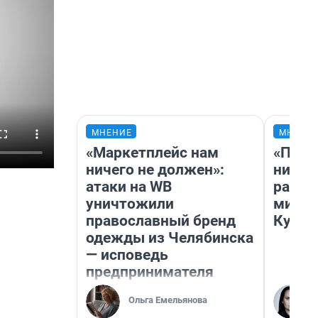
МНЕНИЕ
МНЕНИ
«Маркетплейс нам
«Позд
ничего не должен»:
никог
атаки на WB
распи
уничтожили
минус
православный бренд
Кузи 
одежды из Челябинска
— исповедь
предпринимателя
Ольга Емельянова