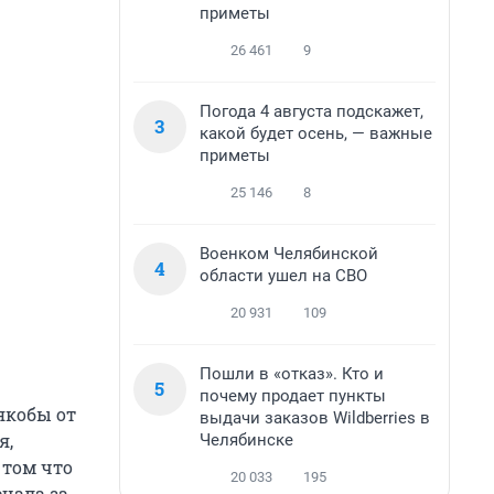
приметы
26 461
9
Погода 4 августа подскажет,
3
какой будет осень, — важные
приметы
25 146
8
Военком Челябинской
4
области ушел на СВО
20 931
109
Пошли в «отказ». Кто и
5
почему продает пункты
якобы от
выдачи заказов Wildberries в
я,
Челябинске
 том что
20 033
195
ечала за