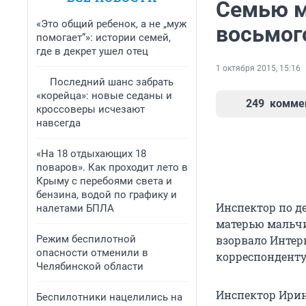
Семью м
«Это общий ребенок, а не „муж
восьмого
помогает“»: истории семей,
где в декрет ушел отец
1 октября 2015, 15:16
Последний шанс забрать
«корейца»: новые седаны и
249
комме
кроссоверы исчезают
навсегда
«На 18 отдыхающих 18
поваров». Как проходит лето в
Крыму с перебоями света и
бензина, водой по графику и
Инспектор по д
налетами БПЛА
матерью мальчи
Режим беспилотной
взорвало Интер
опасности отменили в
корреспонденту 
Челябинской области
Инспектор Ирин
Беспилотники нацелились на