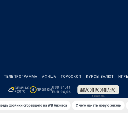
ТЕЛЕПРОГРАММА
АФИША
ГОРОСКОП
КУРСЫ ВАЛЮТ
ИГР
USD 81,41
СЕЙЧАС
4
ПРОБКИ
+20°C
EUR 94,06
ведь хозяйки сгоревшего на WB бизнеса
С чего начать новую жизнь