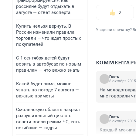
трансформируется»: как
россияне будут отдыхать в
августе — ответ эксперта
0
Купить нельзя вернуть. В
Увидели опечатку? В
России изменили правила
торговли — что ждет простых
покупателей
С 1 сентября детей будут
КОММЕНТАР
возить в автобусах по новым
правилам — что важно знать
Гость
8 октября 2015
Какой будет зима, можно
узнать по погоде 7 августа —
На молодогварде
важные приметы
мне говорили что
Смоленскую область накрыл
разрушительный циклон:
Гость
власти ввели режим ЧС, есть
6 октября 2015
погибшие — кадры
Каждый мужчина