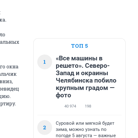
н
жа.
ло
иальных
ТОП 5
«Все машины в
1
решето». Северо-
го окна
Запад и окраины
альчик
Челябинска побило
вниз,
крупным градом —
чевидец
фото
цию.
ртиру.
40 974
198
Суровой или мягкой будет
2
зима, можно узнать по
погоде 5 августа — важные