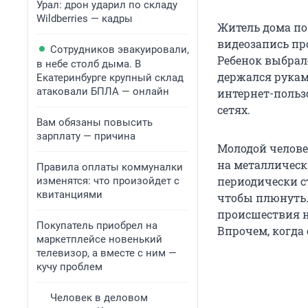
Урал: дрон ударил по складу
Wildberries — кадры
Житель дома по
видеозапись пр
Сотрудников эвакуировали,
Ребенок выбрал
в небе столб дыма. В
держался руками
Екатеринбурге крупный склад
атаковали БПЛА — онлайн
интернет-польз
сетях.
Вам обязаны повысить
зарплату — причина
Молодой челове
на металлическ
Правила оплаты коммуналки
периодически ст
изменятся: что произойдет с
квитанциями
чтобы плюнуть.
происшествия не
Покупатель приобрел на
Впрочем, когда 
маркетплейсе новенький
телевизор, а вместе с ним —
кучу проблем
Человек в деловом