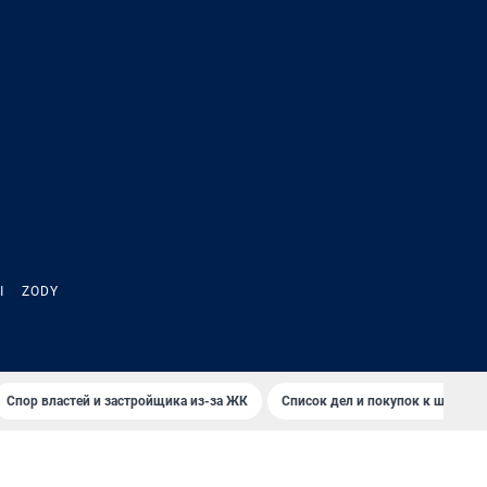
Ы
ZODY
Спор властей и застройщика из-за ЖК
Список дел и покупок к школе