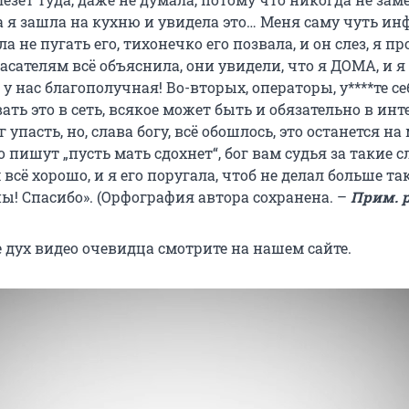
а я зашла на кухню и увидела это… Меня саму чуть ин
а не пугать его, тихонечко его позвала, и он слез, я п
пасателям всё объяснила, они увидели, что я ДОМА, и я
у нас благополучная! Во-вторых, операторы, у****те себ
ть это в сеть, всякое может быть и обязательно в инт
упасть, но, слава богу, всё обошлось, это останется на
то пишут „пусть мать сдохнет“, бог вам судья за такие с
ё хорошо, и я его поругала, чтоб не делал больше та
ы! Спасибо». (Орфография автора сохранена. –
Прим. р
дух видео очевидца смотрите на нашем сайте.