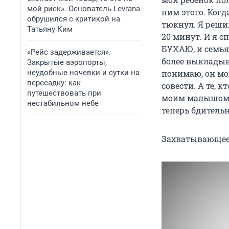
мой риск». Основатель Levrana
ним этого. Когд
обрушился с критикой на
тюкнул. Я решил
Татьяну Ким
20 минут. И я с
БУХАЮ, и семья 
«Рейс задерживается».
более выкладыва
Закрытые аэропорты,
неудобные ночевки и сутки на
понимаю, он мог 
пересадку: как
совести. А те, к
путешествовать при
моим малышом вс
нестабильном небе
теперь бдительн
Захватывающее 