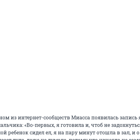
дном из интернет-сообществ Миасса появилась запись 
льчика: «Во-первых, я готовила и, чтоб не задохнутьс
ой ребенок сидел ел, я на пару минут отошла в зал, и о
езет туда, даже не думала, потому что никогда не зам