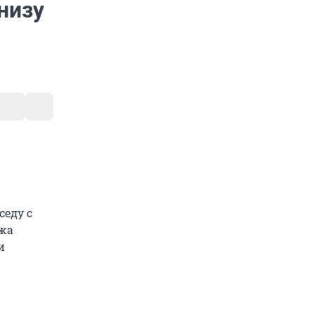
низу
седу с
ажа
и