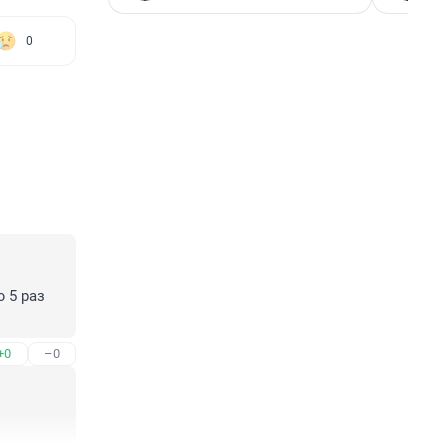
0
5 раз 
+0
–0