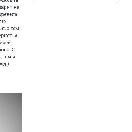
фаркт не
роревела
 не
я, а тем
ернет. Я
 моей
лова. С
к, и мы
ед.
)