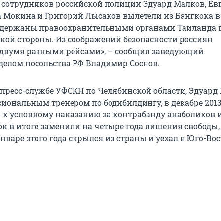
сотрудников российской полиции Эдуард Малков, Ев
 Мокина и Григорий Лысаков вылетели из Бангкока в
адержаны правоохранительными органами Таиланда 
ской стороны. Из соображений безопасности россиян
двумя разными рейсами», – сообщил заведующий
делом посольства РФ Владимир Соснов.
 пресс-службе УФСКН по Челябинской области, Эдуард
сиональным тренером по бодибилдингу, в декабре 2013
 к условному наказанию за контрабанду анаболиков 
ок в итоге заменили на четыре года лишения свободы,
нваре этого года скрылся из страны и уехал в Юго-Во