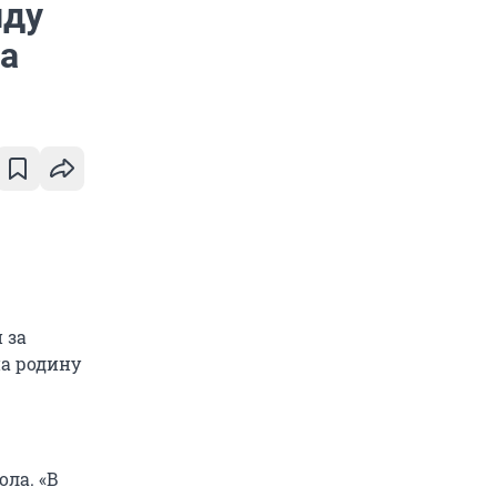
нду
да
 за
а родину
ла. «В