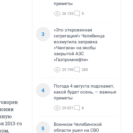
приметы
26 133
9
«Это откровенная
3
сегрегация!» Челябинца
возмутила заправка
«Чангана» на якобы
закрытой АЗС
«Газпромнефти»
25 199
285
Погода 4 августа подскажет,
4
какой будет осень, — важные
приметы
говорен
25 021
8
лонии
онную
я 2013-го
Военком Челябинской
5
ком,
области ушел на СВО