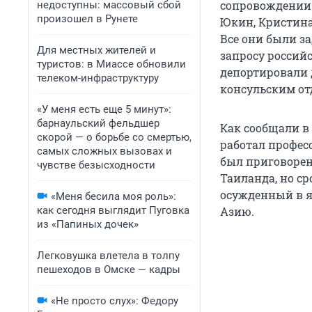
сопровождении 
недоступны: массовый сбой
произошел в Рунете
Юкин, Кристина
Все они были з
Для местных жителей и
запросу россий
туристов: в Миассе обновили
депортировали 
телеком-инфраструктуру
консульским от
«У меня есть еще 5 минут»:
барнаульский фельдшер
Как сообщали в
скорой — о борьбе со смертью,
работал профес
самых сложных вызовах и
был приговорен
чувстве безысходности
Таиланда, но ср
осужденный в я
«Меня бесила моя роль»:
как сегодня выглядит Пуговка
Азию.
из «Папиных дочек»
Легковушка влетела в толпу
пешеходов в Омске — кадры
«Не просто слух»: Федору