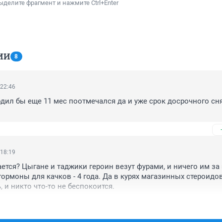
ыделите фрагмент и нажмите Ctrl+Enter
ИИ
8
 22:46
ходил бы еще 11 мес поотмечался да и уже срок досрочного сня
 18:19
ется? Цыгане и таджики героин везут фурами, и ничего им за э
 гормоны для качков - 4 года. Да в курях магазинных стероидов
 и никто что-то не беспокоится.