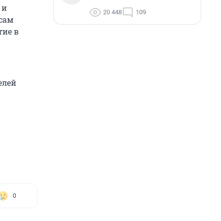
 и
20 448
109
 сам
тие в
елей
0