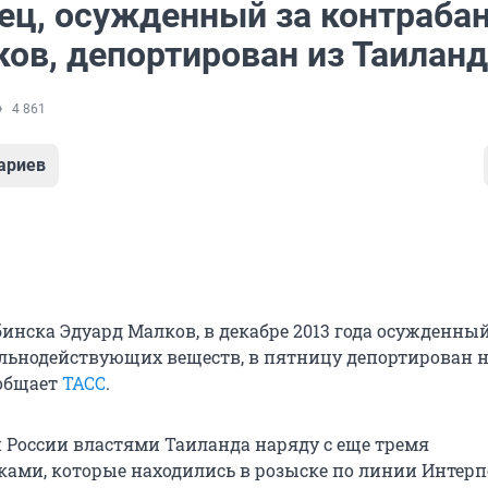
ец, осужденный за контраба
ков, депортирован из Таилан
4 861
ариев
инска Эдуард Малков, в декабре 2013 года осужденный
льнодействующих веществ, в пятницу депортирован н
ообщает
ТАСС
.
 России властями Таиланда наряду с еще тремя
ками, которые находились в розыске по линии Интерпо