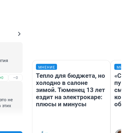
тия 
МНЕНИЕ
МНЕНИ
Тепло для бюджета, но
«Спут
+0
–0
холодно в салоне
пургу»
зимой. Тюменец 13 лет
смерт
ездит на электрокаре:
котор
то не 
плюсы и минусы
обнар
 этих 
+1
–0