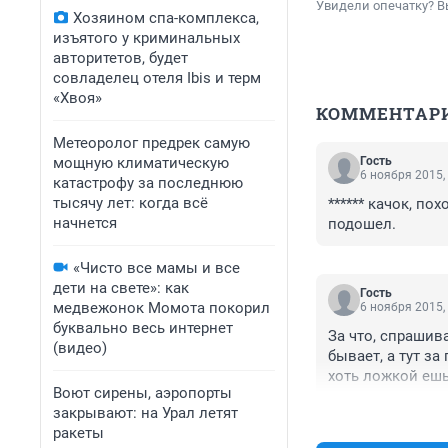
Увидели опечатку? В
Хозяином спа-комплекса,
изъятого у криминальных
авторитетов, будет
совладелец отеля Ibis и терм
«Хвоя»
КОММЕНТАР
Метеоролог предрек самую
мощную климатическую
Гость
6 ноября 2015,
катастрофу за последнюю
тысячу лет: когда всё
****** качок, по
начнется
подошел.
«Чисто все мамы и все
дети на свете»: как
Гость
медвежонок Момота покорил
6 ноября 2015,
буквально весь интернет
За что, спрашива
(видео)
бывает, а тут за
хоть ложкой ешь,
Воют сирены, аэропорты
закрывают: на Урал летят
ракеты