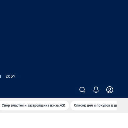
Ы
ZODY
Спор властей и застройщика из-за ЖК
Список дел и покупок к школе