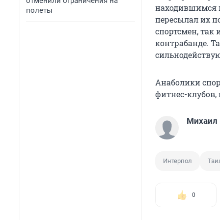
отменили ограничения на
находившимся в
полеты
пересылал их п
спортсмен, так 
контрабанде. Т
сильнодействую
Анаболики спор
фитнес-клубов, 
Михаил
Интерпол
Таи
0