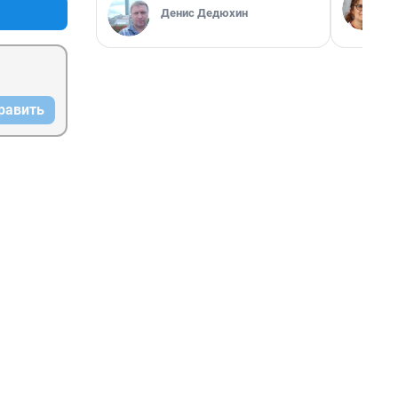
Денис Дедюхин
равить