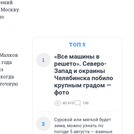
гений
 Москву.
по
ТОП 5
 Малков
«Все машины в
1
 года
решето». Северо-
из
Запад и окраины
 когда
Челябинска побило
сточную
крупным градом —
фото
40 419
198
Суровой или мягкой будет
2
зима, можно узнать по
погоде 5 августа — важные