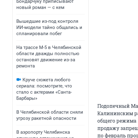
Бондарчуку приписывают
новый роман — с кем
Вышедшие из-под контроля
ИИ-модели тайно общались и
спланировали побег
На трассе М-5 в Челябинской
области дважды полностью
остановят движение из-за
ремонта
Круче сюжета любого
сериала: посмотрите, что
стало с актерами «Санта-
Барбары»
Подопечный Мал
В Челябинской области сняли
Калининским ра
угрозу ракетной опасности
общего режима 
продажу запрещ
В аэропорту Челябинска
по февраль про