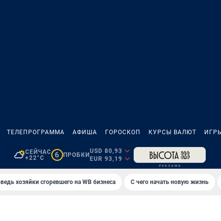
ТЕЛЕПРОГРАММА
АФИША
ГОРОСКОП
КУРСЫ ВАЛЮТ
ИГР
USD 80,93
СЕЙЧАС
6
ПРОБКИ
+22°C
EUR 93,19
ведь хозяйки сгоревшего на WB бизнеса
С чего начать новую жизнь