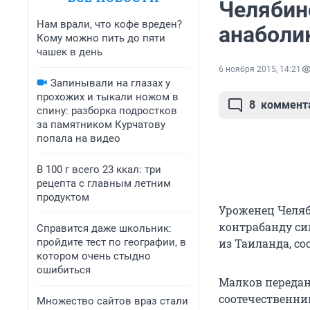
Челябин
Нам врали, что кофе вреден?
анаболи
Кому можно пить до пяти
чашек в день
6 ноября 2015, 14:21
Запинывали на глазах у
прохожих и тыкали ножом в
8
коммент
спину: разборка подростков
за памятником Курчатову
попала на видео
В 100 г всего 23 ккал: три
рецепта с главным летним
продуктом
Уроженец Челяб
контрабанду си
Справится даже школьник:
пройдите тест по географии, в
из Таиланда, с
котором очень стыдно
ошибиться
Малков передан
соотечественни
Множество сайтов враз стали