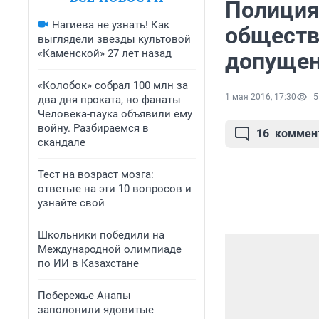
Полиция
Нагиева не узнать! Как
обществ
выглядели звезды культовой
«Каменской» 27 лет назад
допуще
«Колобок» собрал 100 млн за
1 мая 2016, 17:30
5
два дня проката, но фанаты
Человека-паука объявили ему
войну. Разбираемся в
16
коммен
скандале
Тест на возраст мозга:
ответьте на эти 10 вопросов и
узнайте свой
Школьники победили на
Международной олимпиаде
по ИИ в Казахстане
Побережье Анапы
заполонили ядовитые