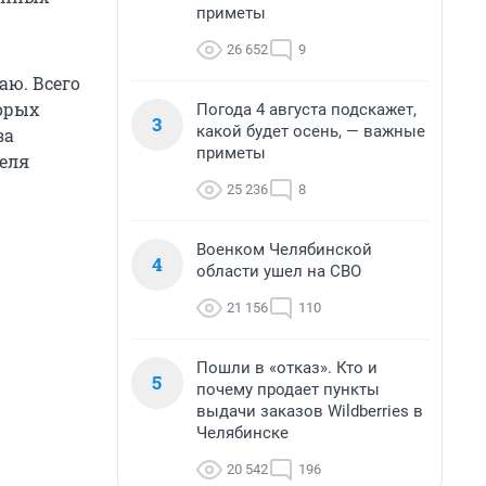
приметы
26 652
9
ю. Всего
торых
Погода 4 августа подскажет,
3
какой будет осень, — важные
за
приметы
теля
25 236
8
Военком Челябинской
4
области ушел на СВО
21 156
110
Пошли в «отказ». Кто и
5
почему продает пункты
выдачи заказов Wildberries в
Челябинске
20 542
196