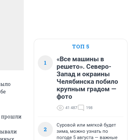
ТОП 5
«Все машины в
1
решето». Северо-
Запад и окраины
Челябинска побило
было
крупным градом —
бе
фото
41 487
198
в прошли
Суровой или мягкой будет
2
зывали
зима, можно узнать по
погоде 5 августа — важные
ранных