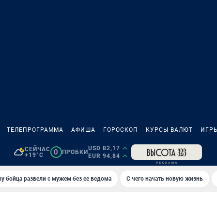
ТЕЛЕПРОГРАММА
АФИША
ГОРОСКОП
КУРСЫ ВАЛЮТ
ИГР
USD 82,17
СЕЙЧАС
0
ПРОБКИ
+19°C
EUR 94,84
у бойца развели с мужем без ее ведома
С чего начать новую жизнь