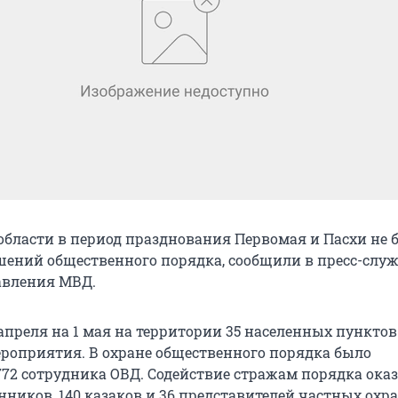
области в период празднования Первомая и Пасхи не 
ений общественного порядка, сообщили в пресс-служ
авления МВД.
0 апреля на 1 мая на территории 35 населенных пункто
роприятия. В охране общественного порядка было
772 сотрудника ОВД. Содействие стражам порядка ока
нников, 140 казаков и 36 представителей частных ох