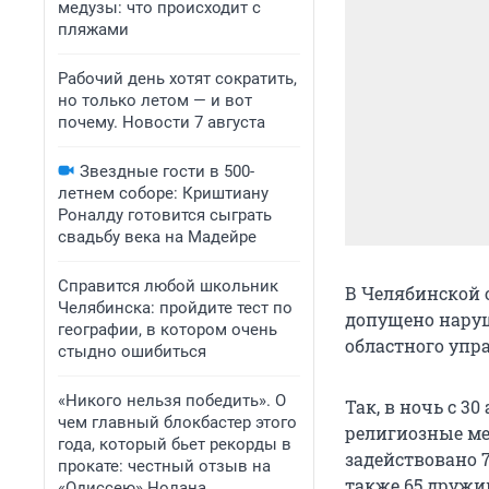
медузы: что происходит с
пляжами
Рабочий день хотят сократить,
но только летом — и вот
почему. Новости 7 августа
Звездные гости в 500-
летнем соборе: Криштиану
Роналду готовится сыграть
свадьбу века на Мадейре
Справится любой школьник
В Челябинской 
Челябинска: пройдите тест по
допущено наруш
географии, в котором очень
областного упр
стыдно ошибиться
«Никого нельзя победить». О
Так, в ночь с 3
чем главный блокбастер этого
религиозные ме
года, который бьет рекорды в
задействовано 
прокате: честный отзыв на
также 65 дружи
«Одиссею» Нолана