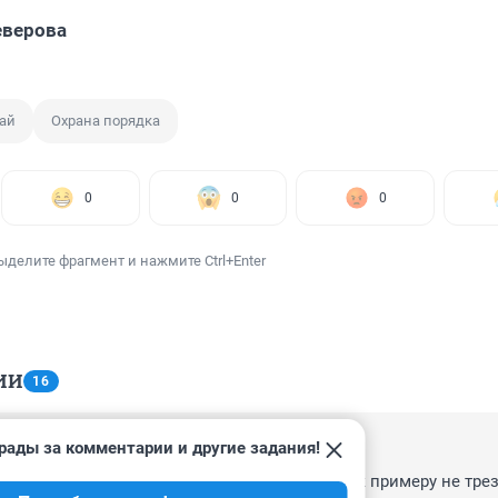
еверова
ай
Охрана порядка
0
0
0
ыделите фрагмент и нажмите Ctrl+Enter
ИИ
16
рады за комментарии и другие задания!
:53
, почему они этим гордятся? Энергетики вот к примеру не трез