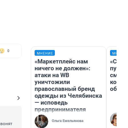
0
МНЕНИЕ
МНЕНИ
«Маркетплейс нам
«Спут
ничего не должен»:
пургу»
атаки на WB
смерт
уничтожили
котор
православный бренд
обнар
одежды из Челябинска
— исповедь
предпринимателя
Ольга Емельянова
вонят 