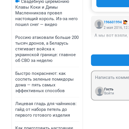
Свадебную церемонию
каждый день, чт
Клавы Коки и Димы
Масленникова провел
настоящий король. Из-за него
196601994
пошел снег — видео
2 мая 2016, 12
А мы вот взяли, 
Россию атаковали больше 200
тысяч дронов, а Беларусь
стягивает войска к
украинской границе: главное
об СВО за неделю
Быстро покраснеют: как
соспеть зеленые помидоры
дома — пять самых
Гость
эффективных способов
Войти
Лицевая гладь для чайников:
гайд от набора петель до
первого готового изделия
Как приготовить настоящее