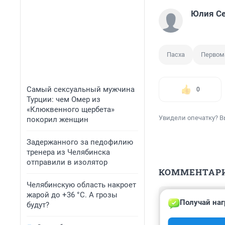
Юлия С
Пасха
Первом
Самый сексуальный мужчина
0
Турции: чем Омер из
«Клюквенного щербета»
Увидели опечатку? В
покорил женщин
Задержанного за педофилию
тренера из Челябинска
отправили в изолятор
КОММЕНТАР
Челябинскую область накроет
жарой до +36 °C. А грозы
Гость
Получай наг
2 мая 2016, 18
будут?
Это же их работа