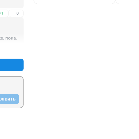
+1
–0
е, пока.
+1
–0
равить