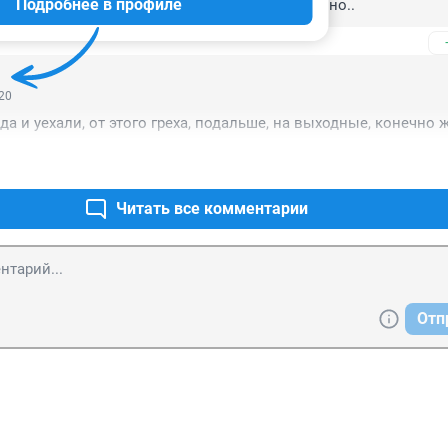
Подробнее в профиле
о электричество и тепло подается бесперебойно..
:20
да и уехали, от этого греха, подальше, на выходные, конечно ж
Читать все комментарии
Отп