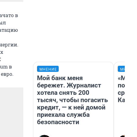
ачато в
был
уатацию
нергии.
ых
С
tum в
МНЕНИЕ
МНЕНИ
 евро.
Мой банк меня
«Маши
бережет. Журналист
полет
хотела снять 200
сравн
тысяч, чтобы погасить
Казах
кредит, — к ней домой
приехала служба
безопасности