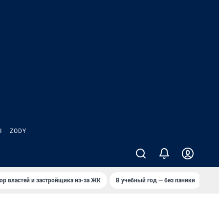
Ы
ZODY
ор властей и застройщика из-за ЖК
В учебный год — без паники
Кто