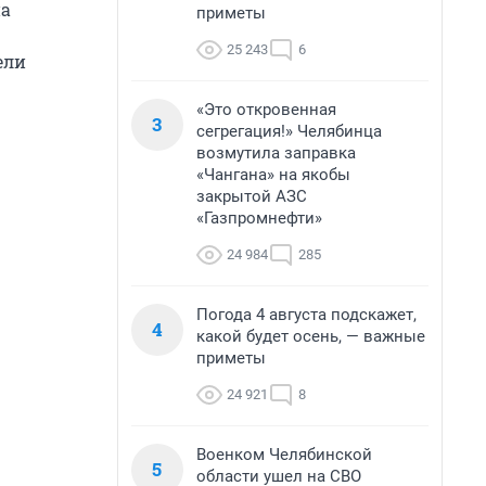
на
приметы
25 243
6
ели
«Это откровенная
3
сегрегация!» Челябинца
возмутила заправка
«Чангана» на якобы
закрытой АЗС
«Газпромнефти»
24 984
285
Погода 4 августа подскажет,
4
какой будет осень, — важные
приметы
24 921
8
Военком Челябинской
5
области ушел на СВО