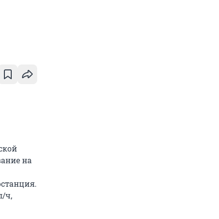
ской
вание на
останция.
/ч,