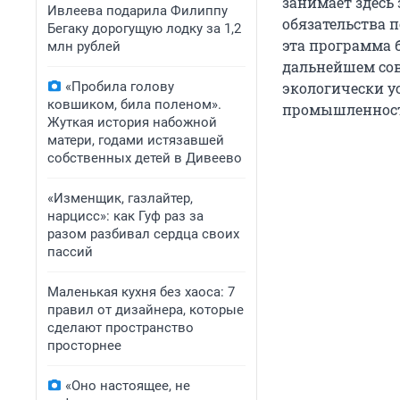
занимает здесь 
Ивлеева подарила Филиппу
обязательства 
Бегаку дорогущую лодку за 1,2
эта программа 
млн рублей
дальнейшем сов
«Пробила голову
экологически у
ковшиком, била поленом».
промышленности
Жуткая история набожной
матери, годами истязавшей
собственных детей в Дивеево
«Изменщик, газлайтер,
нарцисс»: как Гуф раз за
разом разбивал сердца своих
пассий
Маленькая кухня без хаоса: 7
правил от дизайнера, которые
сделают пространство
просторнее
«Оно настоящее, не