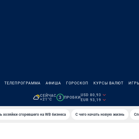
ТЕЛЕПРОГРАММА
АФИША
ГОРОСКОП
КУРСЫ ВАЛЮТ
ИГР
USD 80,93
СЕЙЧАС
3
ПРОБКИ
+21°C
EUR 93,19
ь хозяйки сгоревшего на WB бизнеса
С чего начать новую жизнь
Сп