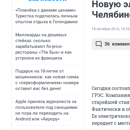
Новую э
«Помойка с дикими ценами».
Челябин
Туристка поделилась личным
опытом отдыха в Геленджике
18 октября 2016, 10:29
Миллиарды на дешевых
стейках: сколько
36
коммен
зарабатывают fix-price-
рестораны «The Бык» и как
устроена их франшиза
Подарок на 18-летие от
мошенников: как новая схема
с «переоформлением» номера
Сегодня состоя
оставит вас без денег
ГРЭС. Компания
Apple приняла журналиста за
старейшей стан
пользователя под санкциями:
Фактически в о
не пора ли переходить на
Ее электрическа
Android или «Аврору»
передает с мест