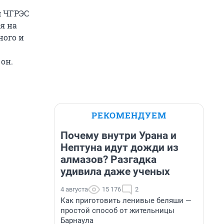
м ЧГРЭС
я на
ного и
он.
РЕКОМЕНДУЕМ
Почему внутри Урана и
Нептуна идут дожди из
алмазов? Разгадка
удивила даже ученых
4 августа
15 176
2
Как приготовить ленивые беляши —
простой способ от жительницы
Барнаула