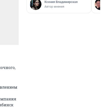
Ксения Владимирская
Автор мнения
сочного,
авлением
омпания
лябинск