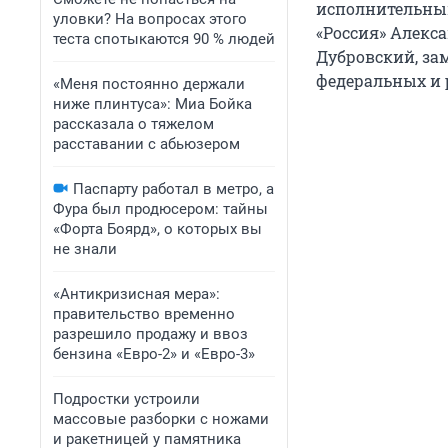
исполнительный
уловки? На вопросах этого
«Россия» Алекс
теста спотыкаются 90 % людей
Дубровский, за
федеральных и 
«Меня постоянно держали
ниже плинтуса»: Миа Бойка
рассказала о тяжелом
расставании с абьюзером
Паспарту работал в метро, а
Фура был продюсером: тайны
«Форта Боярд», о которых вы
не знали
«Антикризисная мера»:
правительство временно
разрешило продажу и ввоз
бензина «Евро-2» и «Евро-3»
Подростки устроили
массовые разборки с ножами
и ракетницей у памятника