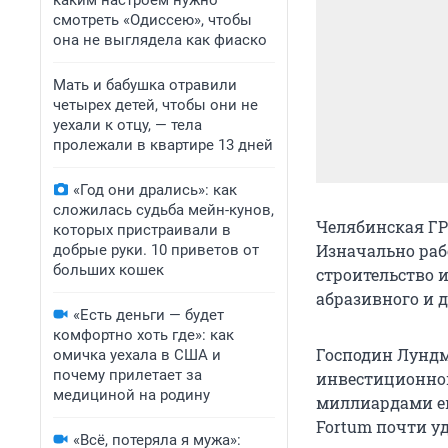
каким настроем нужно
смотреть «Одиссею», чтобы
она не выглядела как фиаско
Мать и бабушка отравили
четырех детей, чтобы они не
уехали к отцу, — тела
пролежали в квартире 13 дней
«Год они дрались»: как
сложилась судьба мейн-кунов,
Челябинская ГРЭ
которых пристраивали в
Изначально раб
добрые руки. 10 приветов от
больших кошек
строительство и
абразивного и д
«Есть деньги — будет
комфортно хоть где»: как
Господин Лундм
омичка уехала в США и
почему прилетает за
инвестиционной
медициной на родину
миллиардами е
Fortum почти у
«Всё, потеряла я мужа»: