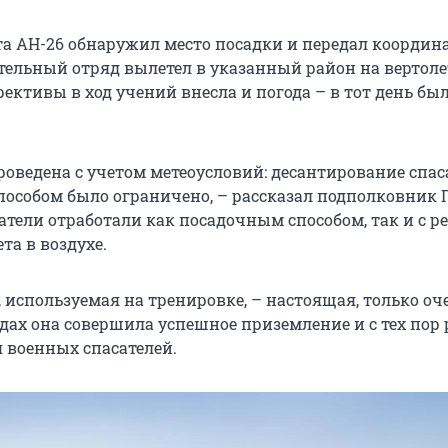
а АН-26 обнаружил место посадки и передал координ
тельный отряд вылетел в указанный район на вертоле
рективы в ход учений внесла и погода – в тот день бы
роведена с учетом метеоусловий: десантирование спас
собом было ограничено, – рассказал подполковник 
сатели отработали как посадочным способом, так и с 
та в воздухе.
, используемая на тренировке, – настоящая, только оч
годах она совершила успешное приземление и с тех пор 
 военных спасателей.