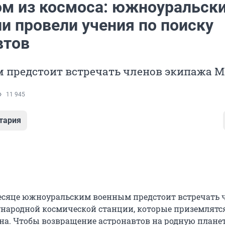
м из космоса: южноуральск
и провели учения по поиску
втов
м предстоит встречать членов экипажа М
11 945
тария
есяце южноуральским военным предстоит встречать 
ародной космической станции, которые приземлятс
ана. Чтобы возвращение астронавтов на родную плане