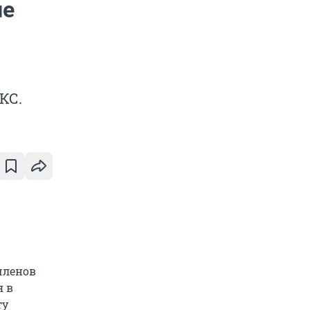
ие
КС.
членов
я в
ту