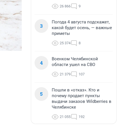
26 866
9
Погода 4 августа подскажет,
3
какой будет осень, — важные
приметы
25 374
8
Военком Челябинской
4
области ушел на СВО
21 379
107
Пошли в «отказ». Кто и
5
почему продает пункты
выдачи заказов Wildberries в
Челябинске
21 055
192