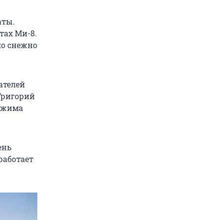
аты.
тах Ми-8.
ло снежно
ателей
Григорий
режима
ень
работает