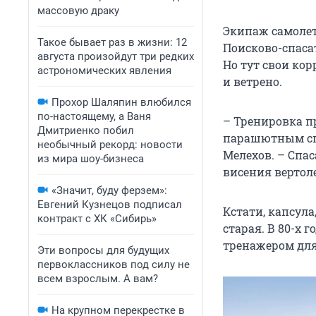
массовую драку
Экипаж самолет
Такое бывает раз в жизни: 12
Поисково-спаса
августа произойдут три редких
Но тут свои кор
астрономических явления
и ветрено.
Прохор Шаляпин влюбился
по-настоящему, а Ваня
– Тренировка п
Дмитриенко побил
парашютным спо
необычный рекорд: новости
Мелехов. – Спа
из мира шоу-бизнеса
висения вертоле
«Значит, буду ферзем»:
Евгений Кузнецов подписал
Кстати, капсула
контракт с ХК «Сибирь»
старая. В 80-х 
тренажером для
Эти вопросы для будущих
первоклассников под силу не
всем взрослым. А вам?
На крупном перекрестке в