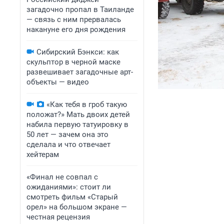
загадочно пропал в Таиланде
— связь с ним прервалась
накануне его дня рождения
Сибирский Бэнкси: как
скульптор в черной маске
развешивает загадочные арт-
объекты — видео
«Как тебя в гроб такую
положат?» Мать двоих детей
набила первую татуировку в
50 лет — зачем она это
сделала и что отвечает
хейтерам
«Финал не совпал с
ожиданиями»: стоит ли
смотреть фильм «Старый
орел» на большом экране —
честная рецензия