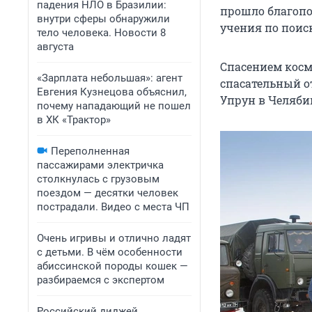
падения НЛО в Бразилии:
прошло благоп
внутри сферы обнаружили
учения по поис
тело человека. Новости 8
августа
Спасением косм
«Зарплата небольшая»: агент
спасательный о
Евгения Кузнецова объяснил,
Упрун в Челяби
почему нападающий не пошел
в ХК «Трактор»
Переполненная
пассажирами электричка
столкнулась с грузовым
поездом — десятки человек
пострадали. Видео с места ЧП
Очень игривы и отлично ладят
с детьми. В чём особенности
абиссинской породы кошек —
разбираемся с экспертом
Российский диджей