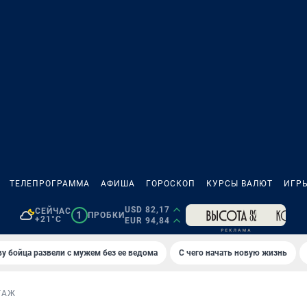
ТЕЛЕПРОГРАММА
АФИША
ГОРОСКОП
КУРСЫ ВАЛЮТ
ИГР
USD 82,17
СЕЙЧАС
1
ПРОБКИ
+21°C
EUR 94,84
у бойца развели с мужем без ее ведома
С чего начать новую жизнь
ТАЖ