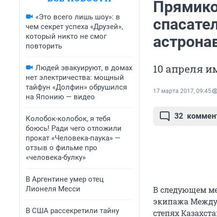
Прямико
«Это всего лишь шоу»: в
спасател
чем секрет успеха «Друзей»,
который никто не смог
астрона
повторить
10 апреля и
Людей эвакуируют, в домах
нет электричества: мощный
тайфун «Долфин» обрушился
17 марта 2017, 09:45
на Японию — видео
32
коммен
Колобок-колобок, я тебя
боюсь! Ради чего отложили
прокат «Человека-паука» —
отзыв о фильме про
«человека-булку»
В Аргентине умер отец
Лионеля Месси
В следующем м
экипажа Междун
В США рассекретили тайну
степях Казахст