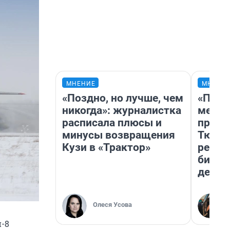
МНЕНИЕ
МНЕНИ
«Поздно, но лучше, чем
«Поку
никогда»: журналистка
мешке
расписала плюсы и
предп
минусы возвращения
Тюмен
Кузи в «Трактор»
реаль
бизне
дешев
Олеся Усова
и-8