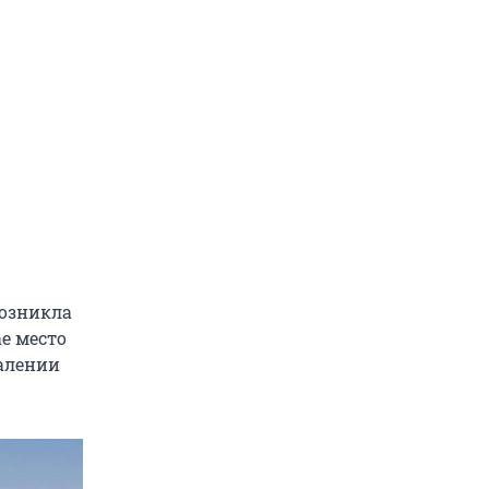
возникла
е место
алении