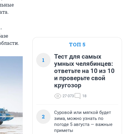
льные
ата.
-
базе
области.
ТОП 5
Тест для самых
1
умных челябинцев:
ответьте на 10 из 10
и проверьте свой
кругозор
27 073
18
Суровой или мягкой будет
2
зима, можно узнать по
погоде 5 августа — важные
приметы