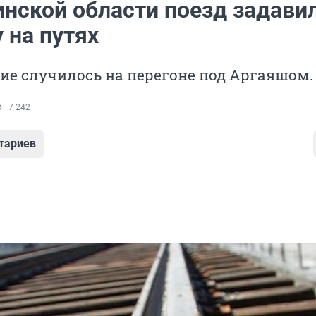
инской области поезд задави
 на путях
е случилось на перегоне под Аргаяшом.
7 242
тариев