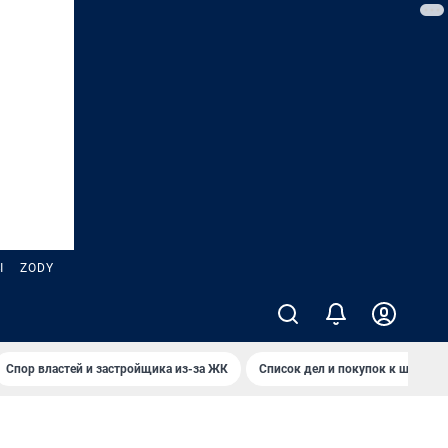
Ы
ZODY
Спор властей и застройщика из-за ЖК
Список дел и покупок к школе