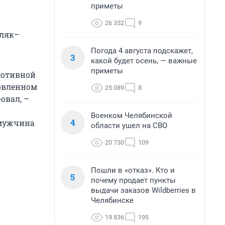
приметы
26 352
9
еляк–
Погода 4 августа подскажет,
3
какой будет осень, — важные
приметы
мотивной
новленном
25 089
8
овал, –
Военком Челябинской
4
 мужчина
области ушел на СВО
20 730
109
Пошли в «отказ». Кто и
5
почему продает пункты
выдачи заказов Wildberries в
Челябинске
19 836
195