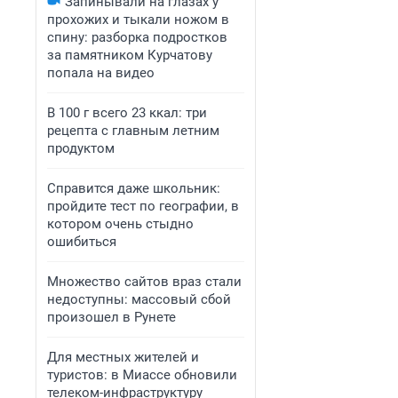
Запинывали на глазах у
прохожих и тыкали ножом в
спину: разборка подростков
за памятником Курчатову
попала на видео
В 100 г всего 23 ккал: три
рецепта с главным летним
продуктом
Справится даже школьник:
пройдите тест по географии, в
котором очень стыдно
ошибиться
Множество сайтов враз стали
недоступны: массовый сбой
произошел в Рунете
Для местных жителей и
туристов: в Миассе обновили
телеком-инфраструктуру