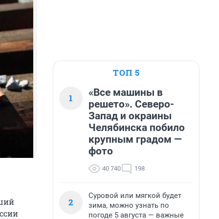
ТОП 5
«Все машины в
1
решето». Северо-
Запад и окраины
Челябинска побило
крупным градом —
фото
40 740
198
Суровой или мягкой будет
2
рший
зима, можно узнать по
оссии
погоде 5 августа — важные