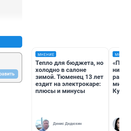
+2
–0
МНЕНИЕ
МНЕНИ
Тепло для бюджета, но
«Позд
холодно в салоне
никог
равить
зимой. Тюменец 13 лет
распи
ездит на электрокаре:
минус
плюсы и минусы
Кузи 
Денис Дедюхин