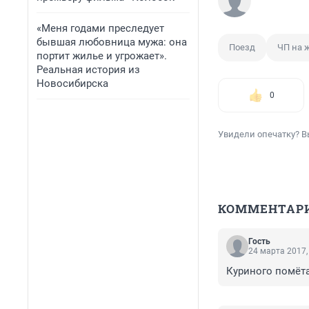
«Меня годами преследует
бывшая любовница мужа: она
Поезд
ЧП на 
портит жилье и угрожает».
Реальная история из
Новосибирска
0
Увидели опечатку? В
КОММЕНТАР
Гость
24 марта 2017,
Куриного помёта 