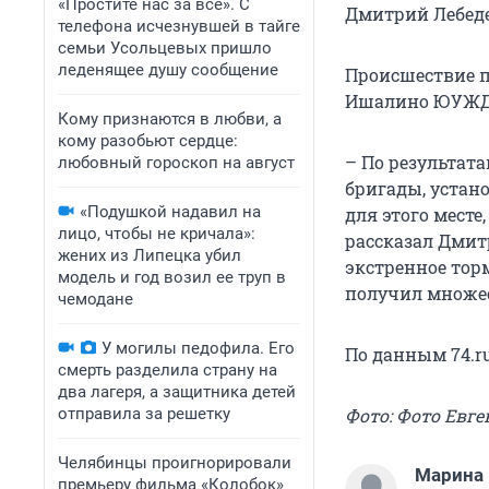
«Простите нас за всё». С
Дмитрий Лебеде
телефона исчезнувшей в тайге
семьи Усольцевых пришло
леденящее душу сообщение
Происшествие пр
Ишалино ЮУЖД
Кому признаются в любви, а
кому разобьют сердце:
– По результат
любовный гороскоп на август
бригады, устан
«Подушкой надавил на
для этого месте
лицо, чтобы не кричала»:
рассказал Дмит
жених из Липецка убил
экстренное торм
модель и год возил ее труп в
получил множес
чемодане
У могилы педофила. Его
По данным 74.ru
смерть разделила страну на
два лагеря, а защитника детей
отправила за решетку
Фото: Фото Евг
Челябинцы проигнорировали
Марина
премьеру фильма «Колобок»