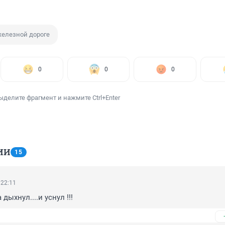
железной дороге
0
0
0
ыделите фрагмент и нажмите Ctrl+Enter
ИИ
15
 22:11
дыхнул....и уснул !!!