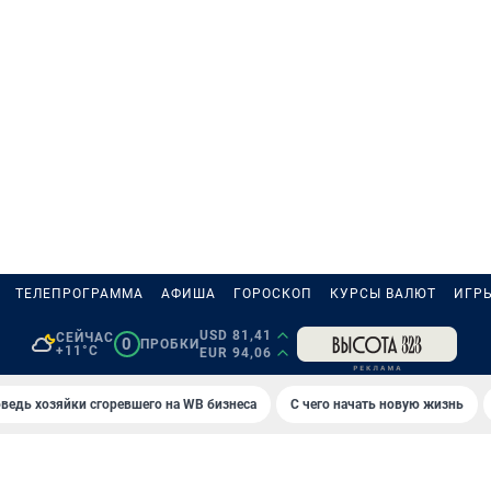
ТЕЛЕПРОГРАММА
АФИША
ГОРОСКОП
КУРСЫ ВАЛЮТ
ИГР
USD 81,41
СЕЙЧАС
0
ПРОБКИ
+11°C
EUR 94,06
ведь хозяйки сгоревшего на WB бизнеса
С чего начать новую жизнь