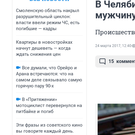
В Челяб
Смоленскую область накрыл
мужчину
разрушительный циклон:
власти ввели режим ЧС, есть
погибшие — кадры
Происшестви
Квартиры в новостройках
24 марта 2017, 12:40
начнут дешеветь — когда
ждать снижения цен
15
коммен
Все думали, что Орейро и
Арана встречаются: что на
самом деле связывало самую
горячую пару 90-х
В «Притяжении»
мотоциклист перевернулся на
питбайке и погиб
Эти фразы из советского кино
вы говорите каждый день.