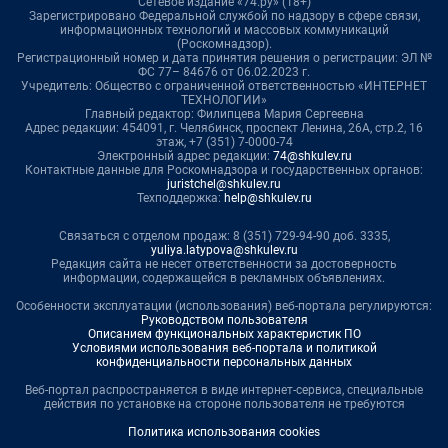
Сетевое издание «74.ру» (18+)
Зарегистрировано Федеральной службой по надзору в сфере связи,
информационных технологий и массовых коммуникаций
(Роскомнадзор).
Регистрационный номер и дата принятия решения о регистрации: ЭЛ №
ФС 77– 84676 от 06.02.2023 г.
Учредитель: Общество с ограниченной ответственностью «ИНТЕРНЕТ
ТЕХНОЛОГИИ»
Главный редактор: Филипцева Мария Сергеевна
Адрес редакции: 454091, г. Челябинск, проспект Ленина, 26А, стр.2, 16
этаж, +7 (351) 7-0000-74
Электронный адрес редакции:
74@shkulev.ru
Контактные данные для Роскомнадзора и государственных органов:
juristchel@shkulev.ru
Техподдержка:
help@shkulev.ru
Связаться с отделом продаж: 8 (351) 729-94-90 доб. 3335,
yuliya.latypova@shkulev.ru
Редакция сайта не несет ответственности за достоверность
информации, содержащейся в рекламных объявлениях.
Особенности эксплуатации (использования) веб-портала регулируются:
Руководством пользователя
Описанием функциональных характеристик ПО
Условиями использования веб-портала и политикой
конфиденциальности персональных данных
Веб-портал распространяется в виде интернет-сервиса, специальные
действия по установке на стороне пользователя не требуются
Политика использования cookies