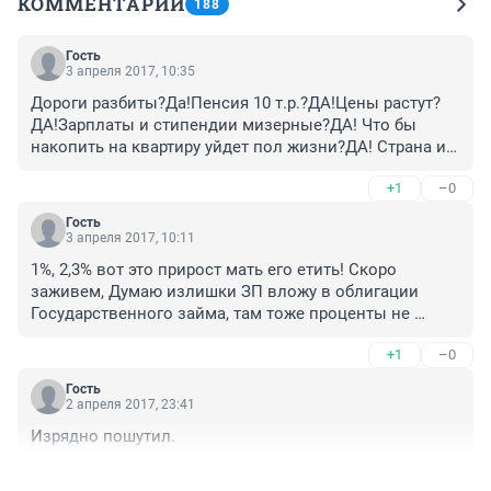
КОММЕНТАРИИ
188
Гость
3 апреля 2017, 10:35
Дороги разбиты?Да!Пенсия 10 т.р.?ДА!Цены растут?
ДА!Зарплаты и стипендии мизерные?ДА! Что бы 
накопить на квартиру уйдет пол жизни?ДА! Страна и 
население нищее?Да! Экономика ниже плинтуса?Да!
+1
–0
Ну и так далее...Страна защищена от внешних угроз, 
но вот от внутренних ни как!
Гость
3 апреля 2017, 10:11
1%, 2,3% вот это прирост мать его етить! Скоро 
заживем, Думаю излишки ЗП вложу в облигации 
Государственного займа, там тоже проценты не 
хилые, Нормально все у нас будет скоро. И скорее 
+1
–0
всего по совету друзей, возьму автомобиль 
Москви...Шкода Октавия последней модели.
Гость
2 апреля 2017, 23:41
Изрядно пошутил.
+1
–0