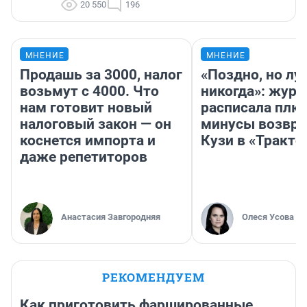
20 550
196
МНЕНИЕ
МНЕНИЕ
Продашь за 3000, налог
«Поздно, но лу
возьмут с 4000. Что
никогда»: журн
нам готовит новый
расписала плю
налоговый закон — он
минусы возвр
коснется импорта и
Кузи в «Тракто
даже репетиторов
Анастасия Завгородняя
Олеся Усова
РЕКОМЕНДУЕМ
Как приготовить фаршированные