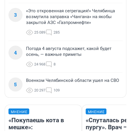
«Это откровенная сегрегация!» Челябинца
3
возмутила заправка «Чангана» на якобы
закрытой АЗС «Газпромнефти»
25 089
285
Погода 4 августа подскажет, какой будет
4
осень, — важные приметы
24 968
8
Военком Челябинской области ушел на СВО
5
20 297
109
МНЕНИЕ
МНЕНИЕ
«Покупаешь кота в
«Спуталась реч
мешке»:
пургу». Врач — 