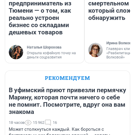
предприниматель из
смертельном д
Тюмени — о том, как
который слож
реально устроен
обнаружить
бизнес со складами
дешевых товаров
Ирина Волкова
Наталья Шорохова
Главврач клини
Открыла кофейную точку на
«Реабилитация 
деньги соцразвития
Волковой»
РЕКОМЕНДУЕМ
В уфимский приют привезли пермячку
Марину, которая почти ничего о себе
не помнит. Посмотрите, вдруг она вам
знакома
18 часов
15 962
16
Может столкнуться каждый. Как бороться с