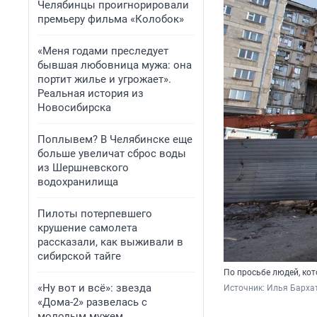
Челябинцы проигнорировали
премьеру фильма «Колобок»
«Меня годами преследует
бывшая любовница мужа: она
портит жилье и угрожает».
Реальная история из
Новосибирска
Поплывем? В Челябинске еще
больше увеличат сброс воды
из Шершневского
водохранилища
Пилоты потерпевшего
крушение самолета
рассказали, как выживали в
сибирской тайге
По просьбе людей, ко
«Ну вот и всё»: звезда
Источник: 
Илья Барха
«Дома-2» развелась с
молодым мужем