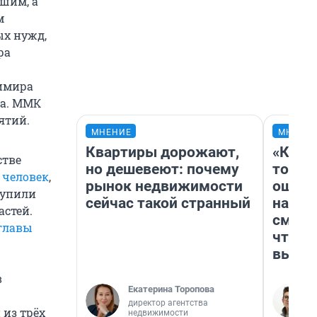
шим, а
м
ых нужд,
ра
имира
ма. ММК
ятий.
МНЕНИЕ
МНЕНИ
Квартиры дорожают,
«Кажд
стве
но дешевеют: почему
то лич
 человек
,
рынок недвижимости
ошибк
тупили
сейчас такой странный
настр
стей.
смотр
 главы
чтобы
выгля
в
Екатерина Торопова
директор агентства
 из трёх
недвижимости