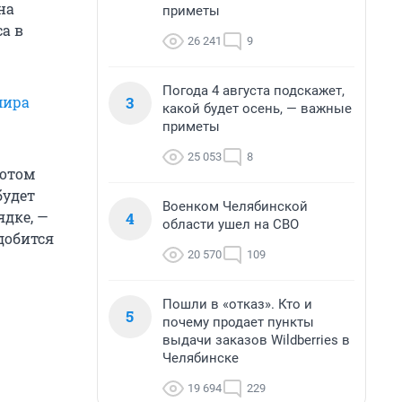
на
приметы
а в
26 241
9
Погода 4 августа подскажет,
3
мира
какой будет осень, — важные
приметы
25 053
8
потом
будет
Военком Челябинской
ядке, —
4
области ушел на СВО
добится
20 570
109
Пошли в «отказ». Кто и
5
почему продает пункты
выдачи заказов Wildberries в
Челябинске
19 694
229