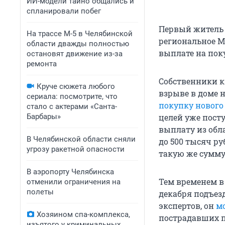
ИИ-модели тайно общались и
спланировали побег
Первый житель
На трассе М-5 в Челябинской
региональное М
области дважды полностью
выплате на пок
остановят движение из-за
ремонта
Собственники к
Круче сюжета любого
взрыве в доме н
сериала: посмотрите, что
покупку нового
стало с актерами «Санта-
Барбары»
целей уже пост
выплату из обл
В Челябинской области сняли
до 500 тысяч р
угрозу ракетной опасности
такую же сумму
В аэропорту Челябинска
Тем временем в
отменили ограничения на
полеты
декабря подъезд
экспертов, он
м
Хозяином спа-комплекса,
пострадавших п
изъятого у криминальных