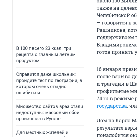
около 100 милл
также на целев
Челябинской об
— говорится в 
Рашникова, кот
поддерживаем 
Владимировича 
В 100 г всего 23 ккал: три
готов принять 
рецепта с главным летним
продуктом
16 января през
Справится даже школьник:
после взрыва до
пройдите тест по географии, в
и трагедии в Ш
котором очень стыдно
профильные мин
ошибиться
74.ru в режиме
государства
, ч
Множество сайтов враз стали
недоступны: массовый сбой
произошел в Рунете
Дом на Карла М
результате взры
Для местных жителей и
понадобится ок