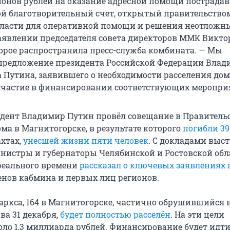
ионов рублей на оказание адресной помощи пострадав
ой благотворительный счет, открытый правительство
ласти для оперативной помощи и решения неотложн
заявлении председателя совета директоров ММК Викто
орое распространила пресс-служба комбината. — Мы
предложение президента Российской Федерации Влад
Путина, заявившего о необходимости расселения до
участие в финансировании соответствующих меропри
идент Владимир Путин провёл совещание в Правитель
ма в Магнитогорске, в результате которого
погибли 39
ахтах,
унесшей жизни пяти человек
. С докладами выс
истры и губернаторы Челябинской и Ростовской обла
 реального времени
рассказал о ключевых заявлениях
ленов кабмина и первых лиц регионов.
аркса, 164 в Магнитогорске, частично обрушившийся 
ва 31 декабря,
будет полностью расселён
. На эти цели
оло 1,3 миллиарда рублей. Финансирование будет идти