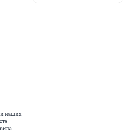
ни наших
сте
авила