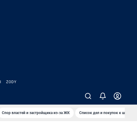
Ы
ZODY
Спор властей и застройщика из-за ЖК
Список дел и покупок к школе