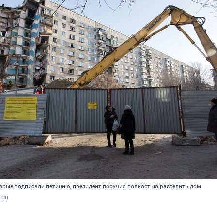
торые подписали петицию, президент поручил полностью расселить дом
тов