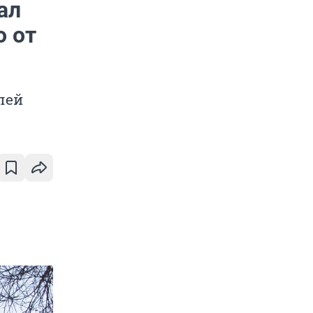
ал
о от
лей