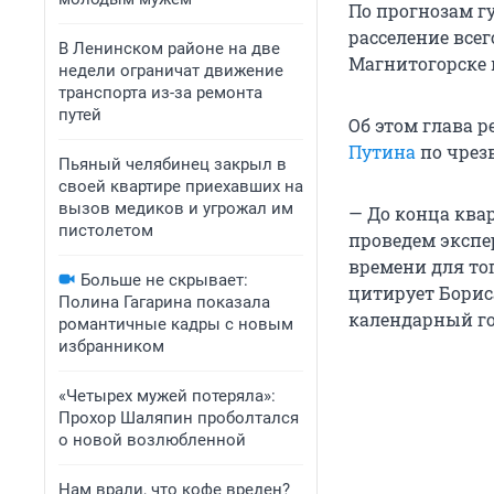
По прогнозам г
расселение всег
В Ленинском районе на две
Магнитогорске п
недели ограничат движение
транспорта из-за ремонта
путей
Об этом глава 
Путина
по чрез
Пьяный челябинец закрыл в
своей квартире приехавших на
вызов медиков и угрожал им
— До конца ква
пистолетом
проведем экспер
времени для то
Больше не скрывает:
цитирует Бориса
Полина Гагарина показала
календарный го
романтичные кадры с новым
избранником
«Четырех мужей потеряла»:
Прохор Шаляпин проболтался
о новой возлюбленной
Нам врали, что кофе вреден?