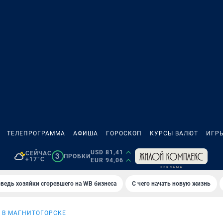
ТЕЛЕПРОГРАММА
АФИША
ГОРОСКОП
КУРСЫ ВАЛЮТ
ИГР
USD 81,41
СЕЙЧАС
3
ПРОБКИ
+17°C
EUR 94,06
ведь хозяйки сгоревшего на WB бизнеса
С чего начать новую жизнь
 В МАГНИТОГОРСКЕ