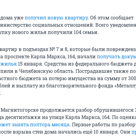
 дома уже
получил новую квартиру
. Об этом сообщает
инистерство социальных отношений. Всего уведомлен
упку нового жилья получили 104 семьи.
вартир в подъездах № 7 и 8, которые были поврежден
а проспекте Карла Маркса, 164, начали
получать доку
 жилья
15 января. Средства из федерального бюджета 
упили в Челябинскую область. Пострадавшие также п
астного бюджета за потерю имущества на сумму от 30
ублей и выплату из благотворительного фонда «Металл
.
 Магнитогорске продолжается разбор обрушившегося 
а десятиэтажки на улице Карла Маркса, 164. По оценк
ожет занять полтора месяца
. Первые работы по разбор
осле взрыва стен дома начались ещё 10 января. Они
п