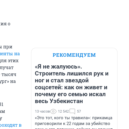
ия о
ы при
менты на
РЕКОМЕНДУЕМ
для этих
«Я не жалуюсь».
олучат
Строитель лишился рук и
0 тысяч
ног и стал звездой
ург» на
соцсетей: как он живет и
почему его семью искал
весь Узбекистан
31
ам
13 часов
12 542
57
у
«Это тот, кого ты травила»: прикамца
приговорили к 22 годам за убийство
роходят в