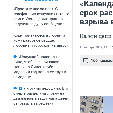
«Календ
«Простите нас за всё». С
срок ра
телефона исчезнувших в тайге
семьи Усольцевых пришло
взрыва 
леденящее душу сообщение
На эти цели
Кому признаются в любви, а
кому разобьют сердце:
любовный гороскоп на август
16 января 2019, 19:38
«Подушкой надавил на
166
комме
лицо, чтобы не кричала»:
жених из Липецка убил
модель и год возил ее труп в
чемодане
У могилы педофила. Его
смерть разделила страну на
два лагеря, а защитника детей
отправила за решетку