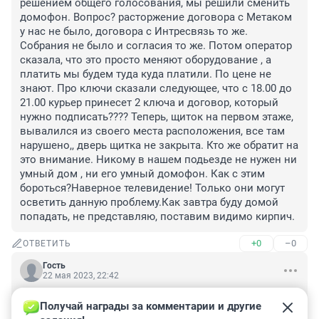
решением общего голосования, мы решили сменить 
домофон. Вопрос? расторжение договора с Метаком 
у нас не было, договора с Интресвязь то же. 
Собрания не было и согласия то же. Потом оператор 
сказала, что это просто меняют оборудование , а 
платить мы будем туда куда платили. По цене не 
знают. Про ключи сказали следующее, что с 18.00 до 
21.00 курьер принесет 2 ключа и договор, который 
нужно подписать???? Теперь, щиток на первом этаже, 
вывалился из своего места расположения, все там 
нарушено,, дверь щитка не закрыта. Кто же обратит на 
это внимание. Никому в нашем подьезде не нужен ни 
умный дом , ни его умный домофон. Как с этим 
бороться?Наверное телевидение! Только они могут 
осветить данную проблему.Как завтра буду домой 
попадать, не представляю, поставим видимо кирпич.
+0
–0
ОТВЕТИТЬ
Гость
22 мая 2023, 22:42
Зря вы защищаете интерсвязь((( Скоро они начнут с 
Получай награды за комментарии и другие 
вас брать деньги за этот умный домофон. Они уже 