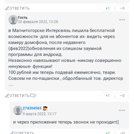
+1
–0
ОТВЕТИТЬ
Гость
20 февраля 2022, 13:28
в Магнитогорске Интерсвязь лишила бесплатной 
возможности -для не абонентов их- видеть через 
камеру домофона, после недавнего 
(фев2022)обновления их слишком заумной 
программы для андроид.

Незаконно навязывают новые -никому совершенно 
ненужные- функции! 

100 рублей им теперь подавай ежемесячно, твари. 
Совсем не по-пацански , обдолбанный тов. директор 
....
+1
–0
ОТВЕТИТЬ
1
274304565
9 марта 2022, 13:17
и через приложение теперь звонок не проходит((
+2
–0
ОТВЕТИТЬ