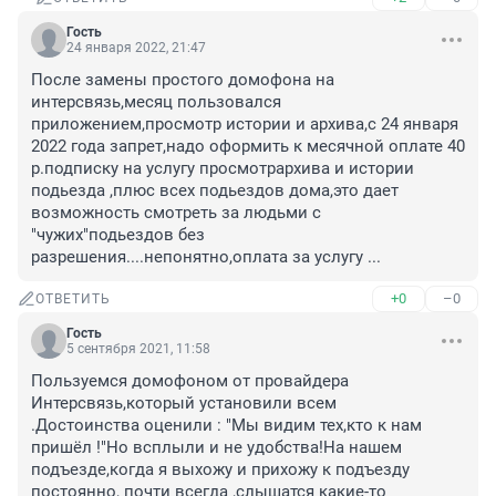
Гость
24 января 2022, 21:47
После замены простого домофона на 
интерсвязь,месяц пользовался 
приложением,просмотр истории и архива,с 24 января 
2022 года запрет,надо оформить к месячной оплате 40 
р.подписку на услугу просмотрархива и истории 
подьезда ,плюс всех подьездов дома,это дает 
возможность смотреть за людьми с 
"чужих"подьездов без 
разрешения....непонятно,оплата за услугу ...
+0
–0
ОТВЕТИТЬ
Гость
5 сентября 2021, 11:58
Пользуемся домофоном от провайдера 
Интерсвязь,который установили всем

.Достоинства оценили : "Мы видим тех,кто к нам 
пришёл !"Но всплыли и не удобства!На нашем 
подъезде,когда я выхожу и прихожу к подъезду 
постоянно, почти всегда ,слышатся какие-то 