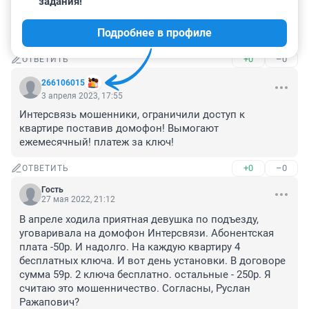
задания!
сказали. Если у вас нет нашего телевидения или 
интернета платите за умный домофон отдельную 
Подробнее в профиле
плату.
+0
–0
ОТВЕТИТЬ
266106015
3 апреля 2023, 17:55
Интерсвязь мошенники, ограничили доступ к 
квартире поставив домофон! Вымогают 
ежемесячный! платеж за ключ!
+0
–0
ОТВЕТИТЬ
Гость
27 мая 2022, 21:12
В апреле ходила приятная девушка по подъезду, 
уговаривала на домофон Интерсвязи. Абонентская 
плата -50р. И надолго. На каждую квартиру 4 
бесплатных ключа. И вот день установки. В договоре 
сумма 59р. 2 ключа бесплатно. остальные - 250р. Я 
считаю это мошенничество. Согласны, Руслан 
Ражапович?