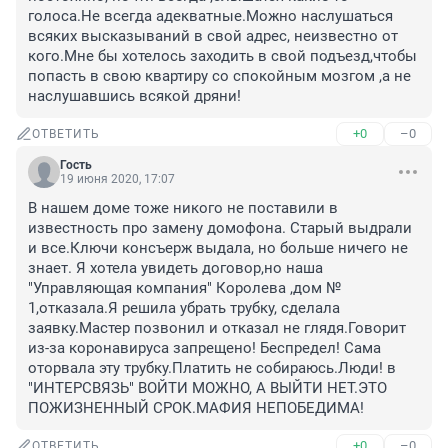
голоса.Не всегда адекватные.Можно наслушаться 
всяких высказываний в свой адрес, неизвестно от 
кого.Мне бы хотелось заходить в свой подъезд,чтобы 
попасть в свою квартиру со спокойным мозгом ,а не 
наслушавшись всякой дряни!
+0
–0
ОТВЕТИТЬ
Гость
19 июня 2020, 17:07
В нашем доме тоже никого не поставили в 
известность про замену домофона. Старый выдрали 
и все.Ключи консъерж выдала, но больше ничего не 
знает. Я хотела увидеть договор,но наша 
"Управляющая компания" Королева ,дом № 
1,отказала.Я решила убрать трубку, сделала 
заявку.Мастер позвонил и отказал не глядя.Говорит 
из-за коронавируса запрещено! Беспредел! Сама 
оторвала эту трубку.Платить не собираюсь.Люди! в 
"ИНТЕРСВЯЗЬ" ВОЙТИ МОЖНО, А ВЫЙТИ НЕТ.ЭТО 
ПОЖИЗНЕННЫЙ СРОК.МАФИЯ НЕПОБЕДИМА!
+0
–0
ОТВЕТИТЬ