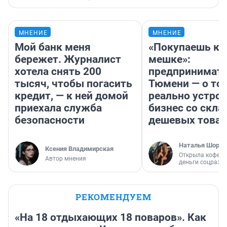
МНЕНИЕ
МНЕНИЕ
Мой банк меня
«Покупаешь ко
бережет. Журналист
мешке»:
хотела снять 200
предпринимате
тысяч, чтобы погасить
Тюмени — о том
кредит, — к ней домой
реально устро
приехала служба
бизнес со скл
безопасности
дешевых това
Наталья Шорох
Ксения Владимирская
Открыла кофейн
Автор мнения
деньги соцразв
РЕКОМЕНДУЕМ
«На 18 отдыхающих 18 поваров». Как