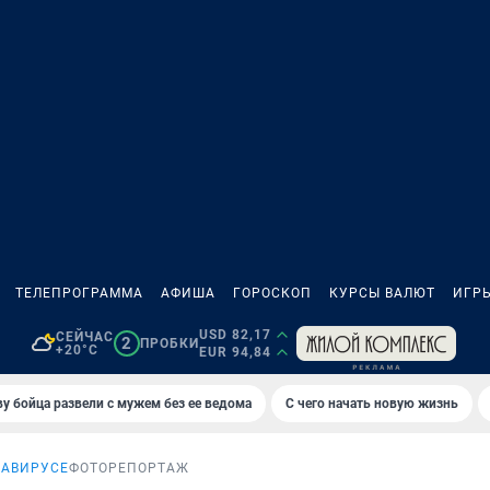
ТЕЛЕПРОГРАММА
АФИША
ГОРОСКОП
КУРСЫ ВАЛЮТ
ИГР
USD 82,17
СЕЙЧАС
2
ПРОБКИ
+20°C
EUR 94,84
у бойца развели с мужем без ее ведома
С чего начать новую жизнь
НАВИРУСЕ
ФОТОРЕПОРТАЖ