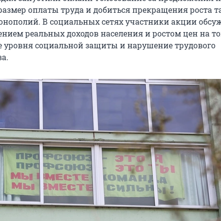
змер оплаты труда и добиться прекращения роста т
онополий. В социальных сетях участники акции обсу
ением реальных доходов населения и ростом цен на то
 уровня социальной защиты и нарушение трудового
а.