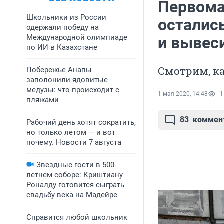
Первома
Школьники из России
осталис
одержали победу на
Международной олимпиаде
и вывес
по ИИ в Казахстане
Смотрим, ка
Побережье Анапы
заполонили ядовитые
медузы: что происходит с
1 мая 2020, 14:48
1
пляжами
83
коммен
Рабочий день хотят сократить,
но только летом — и вот
почему. Новости 7 августа
Звездные гости в 500-
летнем соборе: Криштиану
Роналду готовится сыграть
свадьбу века на Мадейре
Справится любой школьник