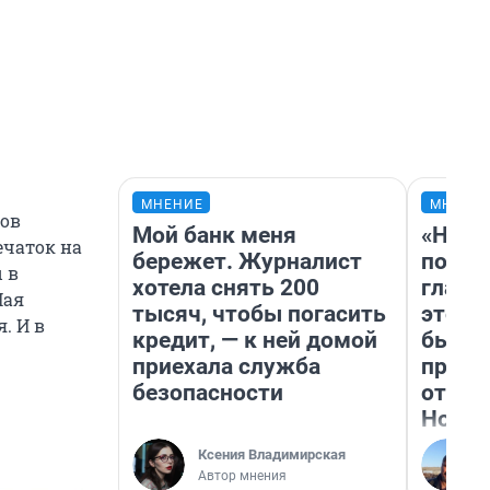
МНЕНИЕ
МНЕНИ
зов
Мой банк меня
«Нико
ечаток на
бережет. Журналист
побед
 в
хотела снять 200
главн
Мая
тысяч, чтобы погасить
этого
. И в
кредит, — к ней домой
бьет 
приехала служба
прока
безопасности
отзыв
Нолан
Ксения Владимирская
Автор мнения