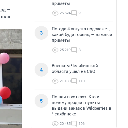
приметы
од —
26 624
9
онах.
Погода 4 августа подскажет,
3
какой будет осень, — важные
приметы
25 219
8
Военком Челябинской
4
области ушел на СВО
21 130
110
Пошли в «отказ». Кто и
5
почему продает пункты
выдачи заказов Wildberries в
Челябинске
20 485
196