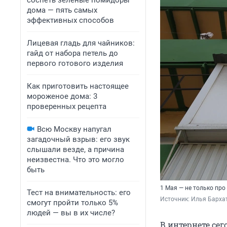
соспеть зеленые помидоры
дома — пять самых
эффективных способов
Лицевая гладь для чайников:
гайд от набора петель до
первого готового изделия
Как приготовить настоящее
мороженое дома: 3
проверенных рецепта
Всю Москву напугал
загадочный взрыв: его звук
слышали везде, а причина
неизвестна. Что это могло
быть
1 Мая — не только про 
Тест на внимательность: его
Источник: 
Илья Барха
смогут пройти только 5%
людей — вы в их числе?
В интернете се