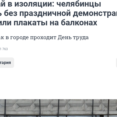
й в изоляции: челябинцы
ь без праздничной демонстр
или плакаты на балконах
к в городе проходит День труда
1 763
тария