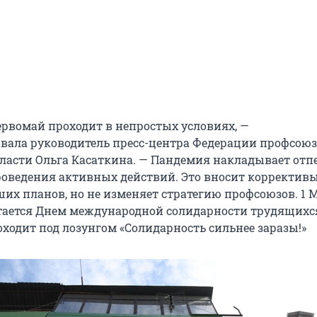
Первомай проходит в непростых условиях, —
ала руководитель пресс-центра Федерации профсою
ласти Ольга Касаткина. — Пандемия накладывает отп
оведения активных действий. Это вносит коррективы
их планов, но не изменяет стратегию профсоюзов. 1 
стается Днем международной солидарности трудящихся
оходит под лозунгом «Солидарность сильнее заразы!»