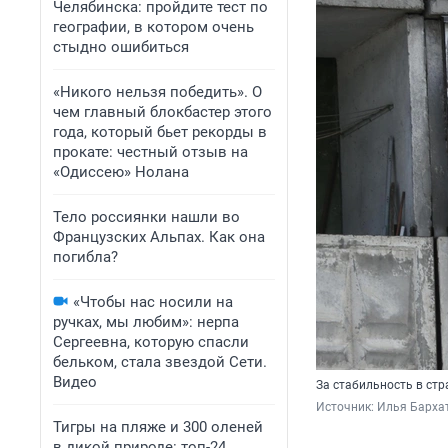
Челябинска: пройдите тест по
географии, в котором очень
стыдно ошибиться
«Никого нельзя победить». О
чем главный блокбастер этого
года, который бьет рекорды в
прокате: честный отзыв на
«Одиссею» Нолана
Тело россиянки нашли во
Французских Альпах. Как она
погибла?
«Чтобы нас носили на
ручках, мы любим»: нерпа
Сергеевна, которую спасли
бельком, стала звездой Сети.
Видео
За стабильность в ст
Источник: 
Илья Барха
Тигры на пляже и 300 оленей
в дикой природе: топ-24