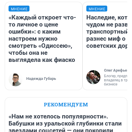
МНЕНИЕ
МНЕНИЕ
«Каждый откроет что-
Наследие, кото
то личное о цене
чудом не разва
ошибки»: с каким
транспортный 
настроем нужно
разнес миф о 
смотреть «Одиссею»,
советских доро
чтобы она не
выглядела как фиаско
Олег Арефьев
Блогер, предпри
Надежда Губарь
владелец в тра
бизнесе
РЕКОМЕНДУЕМ
«Нам не хотелось популярности».
Бабушки из уральской глубинки стали
звездами соцсетей — они покорили