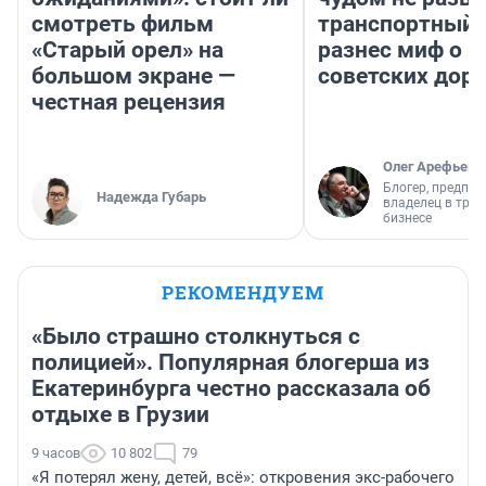
смотреть фильм
транспортный 
«Старый орел» на
разнес миф о 
большом экране —
советских доро
честная рецензия
Олег Арефьев
Блогер, предпри
Надежда Губарь
владелец в тра
бизнесе
РЕКОМЕНДУЕМ
«Было страшно столкнуться с
полицией». Популярная блогерша из
Екатеринбурга честно рассказала об
отдыхе в Грузии
9 часов
10 802
79
«Я потерял жену, детей, всё»: откровения экс-рабочего