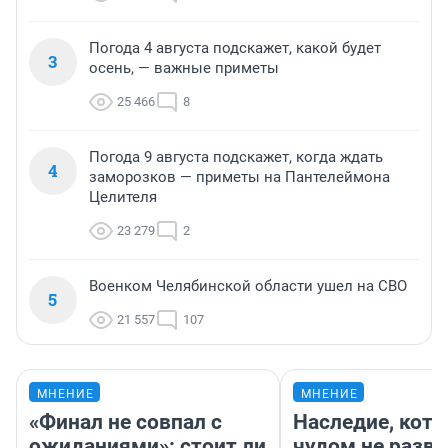
Погода 4 августа подскажет, какой будет
3
осень, — важные приметы
25 466
8
Погода 9 августа подскажет, когда ждать
4
заморозков — приметы на Пантелеймона
Целителя
23 279
2
Военком Челябинской области ушел на СВО
5
21 557
107
МНЕНИЕ
МНЕНИЕ
«Финал не совпал с
Наследие, кото
ожиданиями»: стоит ли
чудом не разва