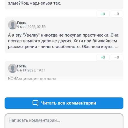
злые?Кошмар,нельзя так.
+0
–0
Гость
9 мая 2023, 02:53
А я эту "Увелку" никогда не покупал практически. Она 
всегда намного дороже других. Хотя при ближайшем 
рассмотрении - ничего особенного. Обычная крупа. 
Этот деятель ловко использовал психологический 
+0
–0
эффект: мол, раз дороже, значит лучше. Но нифига 
подобного! Ставка на лохов.
Гость
6 мая 2023, 19:11
ВОВАкцинация догнала
+0
–0
Читать все комментарии