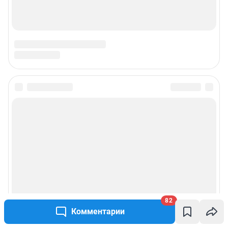
Техподдержка
Предвыборная агитация
Статистика канала в MAX
Все города сети
Мобильное приложение
Google Play
App Store
Мы в соцсетях
82
Комментарии
Контактные данные для Роскомнадзора и государственных органов