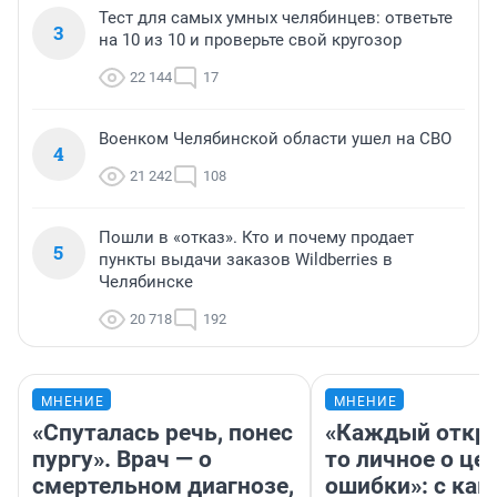
Тест для самых умных челябинцев: ответьте
3
на 10 из 10 и проверьте свой кругозор
22 144
17
Военком Челябинской области ушел на СВО
4
21 242
108
Пошли в «отказ». Кто и почему продает
5
пункты выдачи заказов Wildberries в
Челябинске
20 718
192
МНЕНИЕ
МНЕНИЕ
«Спуталась речь, понес
«Каждый откро
пургу». Врач — о
то личное о це
смертельном диагнозе,
ошибки»: с как