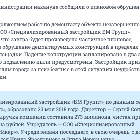
министрации накануне сообщили о плановом обрушен
одолжением работ по демонтажу объекта незавершенно
 ООО «Специализированный застройщик БМ-Групп»
 что завтра будет произведено частичное плановое,
 обрушение демонтируемых конструкций в пределах
лощадки. Падение конструкций запланировано в два э
о подавлению пыли предусмотрены. Застройщик при
лям города за неизбежные в этой ситуации неудобств
ии.
лизированный застройщик «БМ-Групп»», по данным с
с», образовано 23 мая 2018 года. Директор — Сергей Сол
 выручка компании составила 273 миллиона, чистая п
она рублей. Учредитель — ООО «Специализированный
Икар»». Учредителями последнего, в свою очередь, с 
ются Ирина Ярославцева и Ольга Черкащенко.