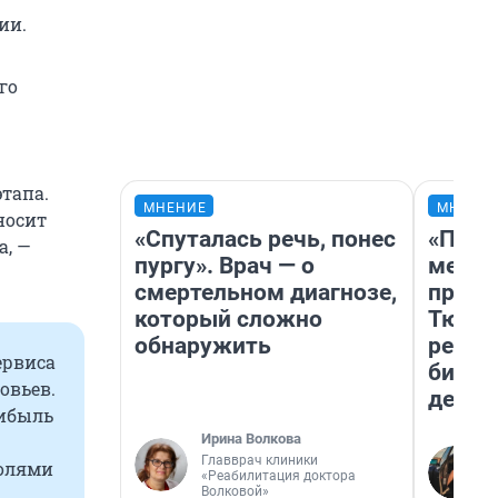
ии.
го
тапа.
МНЕНИЕ
МНЕНИ
носит
«Спуталась речь, понес
«Поку
а, —
пургу». Врач — о
мешке
смертельном диагнозе,
предп
который сложно
Тюмен
обнаружить
реаль
ервиса
бизне
овьев.
дешев
рибыль
Ирина Волкова
Главврач клиники
долями
«Реабилитация доктора
Волковой»