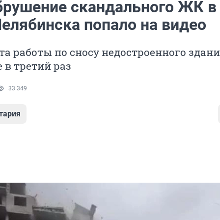
брушение скандального ЖК в
Челябинска попало на видео
та работы по сносу недостроенного здан
 в третий раз
33 349
тария