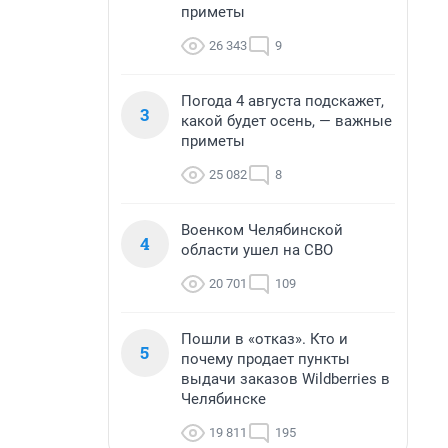
приметы
26 343
9
Погода 4 августа подскажет,
3
какой будет осень, — важные
приметы
25 082
8
Военком Челябинской
4
области ушел на СВО
20 701
109
Пошли в «отказ». Кто и
5
почему продает пункты
выдачи заказов Wildberries в
Челябинске
19 811
195