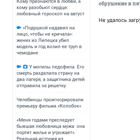
Кому признаются в любви, а
обрушение в пят
кому разобьют сердце:
любовный гороскоп на август
Не удалось загр
«Подушкой надавил на
лицо, чтобы не кричала»:
жених из Липецка убил
модель и год возил ее труп в
чемодане
У могилы педофила. Его
смерть разделила страну на
два лагеря, а защитника детей
отправила за решетку
Челябинцы проигнорировали
премьеру фильма «Колобок»
«Меня годами преследует
бывшая любовница мужа: она
портит жилье и угрожает».
Реальная история из