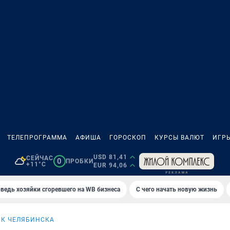
ТЕЛЕПРОГРАММА
АФИША
ГОРОСКОП
КУРСЫ ВАЛЮТ
ИГР
USD 81,41
СЕЙЧАС
0
ПРОБКИ
+11°C
EUR 94,06
ведь хозяйки сгоревшего на WB бизнеса
С чего начать новую жизнь
ИК ЧЕЛЯБИНСКА