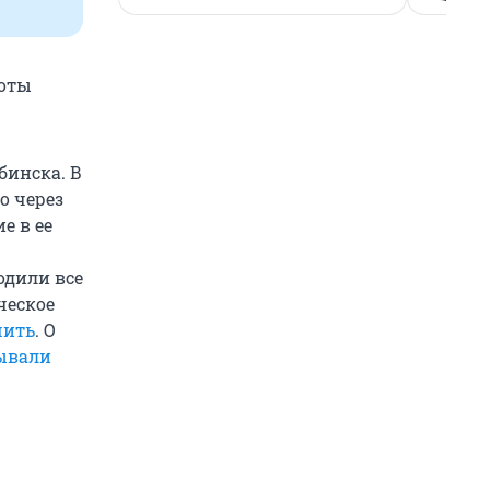
боты
бинска. В
о через
е в ее
одили все
ческое
шить
. О
ывали