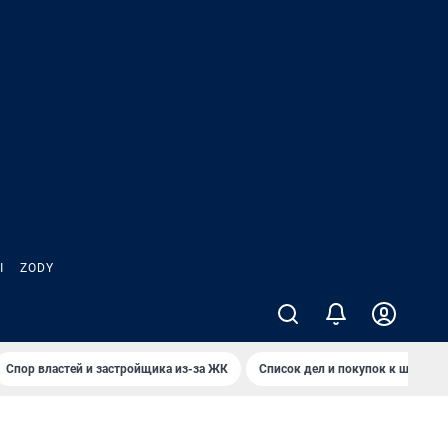
Ы
ZODY
Спор властей и застройщика из-за ЖК
Список дел и покупок к школе