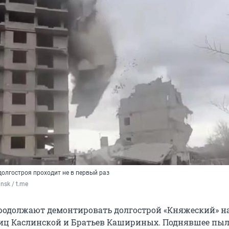
олгостроя проходит не в первый раз
nsk / t.me
родолжают демонтировать долгострой «Княжеский» н
иц Каслинской и Братьев Кашириных. Поднявшее пы