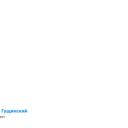
 Гущинский
ент