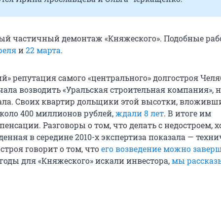
вый частичный демонтаж «Княжеского». Подобные ра
реля
и
22 марта
.
й» репутация самого «центрального» долгостроя Челя
ачала возводить «Уральская строительная компания», н
тала. Своих квартир дольщики этой высотки, вложивши
около 400 миллионов рублей,
ждали 8 лет
. В итоге им
нсации. Разговоры о том, что делать с недостроем, х
денная в середине 2010-х экспертиза показала — техни
строя говорит о том, что
его возведение можно завер
 годы для «Княжеского» искали инвестора,
мы рассказ