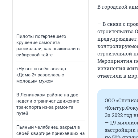
В городской ад
— В связи с пр
строительства
Пилоты потерпевшего
предупреждает,
крушение самолета
контролируемое
рассказали, как выживали в
строительной п
сибирской тайге
Мероприятия п
извинения жите
«Ну вот и всё»: звезда
«Дома-2» развелась с
отметили в мэр
молодым мужем
В Ленинском районе на две
ООО «Специа
недели ограничат движение
транспорта из-за ремонта
«Контур.Фоку
путей
За 2022 год
— 1,9 милли
Пьяный челябинец закрыл в
застройщик «
своей квартире приехавших на
по 50% явля