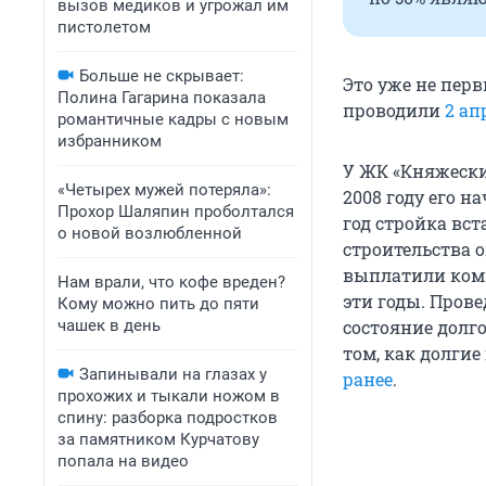
вызов медиков и угрожал им
пистолетом
Больше не скрывает:
Это уже не пер
Полина Гагарина показала
проводили
2 ап
романтичные кадры с новым
избранником
У ЖК «Княжески
«Четырех мужей потеряла»:
2008 году его н
Прохор Шаляпин проболтался
год стройка вс
о новой возлюбленной
строительства 
выплатили компе
Нам врали, что кофе вреден?
эти годы. Прове
Кому можно пить до пяти
чашек в день
состояние долго
том, как долгие
Запинывали на глазах у
ранее
.
прохожих и тыкали ножом в
спину: разборка подростков
за памятником Курчатову
попала на видео