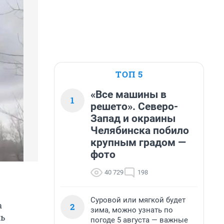
ТОП 5
«Все машины в
1
решето». Северо-
Запад и окраины
Челябинска побило
крупным градом —
фото
40 729
198
Суровой или мягкой будет
а
2
зима, можно узнать по
ль
погоде 5 августа — важные