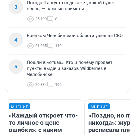
Погода 4 августа подскажет, какой будет
3
осень, — важные приметы
25 190
8
Военком Челябинской области ушел на СВО
4
21 065
110
Пошли в «отказ». Кто и почему продает
5
пункты выдачи заказов Wildberries в
Челябинске
20 334
196
МНЕНИЕ
МНЕНИЕ
«Каждый откроет что-
«Поздно, но лу
то личное о цене
никогда»: журн
ошибки»: с каким
расписала плю