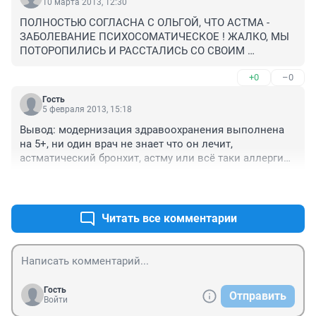
10 марта 2013, 12:30
ПОЛНОСТЬЮ СОГЛАСНА С ОЛЬГОЙ, ЧТО АСТМА - 
ЗАБОЛЕВАНИЕ ПСИХОСОМАТИЧЕСКОЕ ! ЖАЛКО, МЫ 
ПОТОРОПИЛИСЬ И РАССТАЛИСЬ СО СВОИМ 
ЛЮБИМЫМ КОТИКОМ, НО ЗАТО ПОЯВИЛСЯ ШАНС 
+0
–0
ЗАВЕСТИ МАЛЕНЬКУЮ СОБАЧКУ. НИКАКИЕ МОРЯ 
МОЕМУ РЕБЕНКУ НЕ ПОМОГЛИ И ЖИВЕМ МЫ 
Гость
ДАЛЕКО НЕ В ГОРОДЕ. ТАК ЧТО ПРИБЫВАЙТЕ В 
5 февраля 2013, 15:18
ХОРОШЕМ НАСТРОЕНИИ И НЕ КОНФЛИКТУЙТЕ С 
Вывод: модернизация здравоохранения выполнена 
РОДСТВЕННИКАМИ И КОЛЛЕГАМИ !
на 5+, ни один врач не знает что он лечит, 
астматический бронхит, астму или всё таки аллергию, 
деньги освоены, дачи построены, автомобили в 
+0
–0
гаражах, Всем спасибо!
Читать все комментарии
Гость
Отправить
Войти