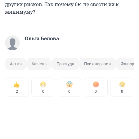
других рисков. Так почему бы не свести их к
минимуму?
Ольга Белова
Астма
Кашель
Простуда
Психотерапия
Флюорог
2
0
0
0
0