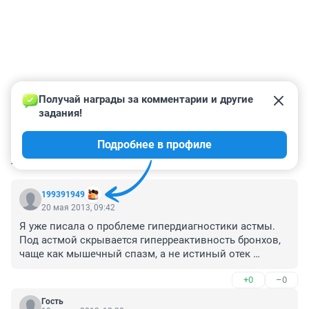
Получай награды за комментарии и другие 
задания!
Подробнее в профиле
КОММЕНТАРИИ
37
199391949
20 мая 2013, 09:42
Я уже писала о проблеме гипердиагностики астмы. 
Под астмой скрывается гиперреактивность бронхов, 
чаще как мышечный спазм, а не истиный отек 
слизистой (как при истиной астме). А причин может 
+0
–0
быть несколько, у каждого свой и не всегда это 
психосоматика. Иногда первопричиной может быть 
Гость
скрытый дизгормоноз.