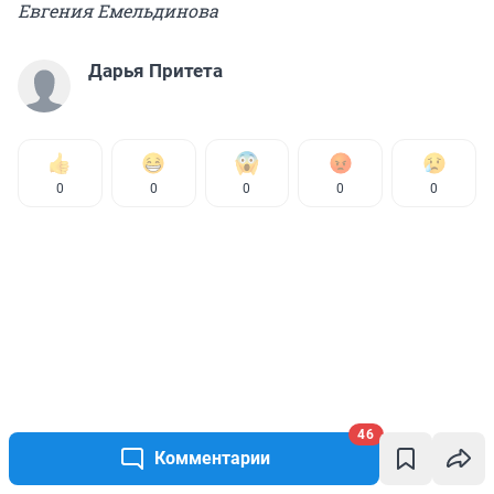
Евгения Емельдинова
Дарья Притета
0
0
0
0
0
46
Комментарии