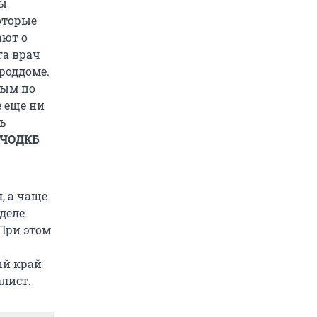
цы
которые
ают о
га врач
роддоме.
рым по
 еще ни
ь
 ЧОДКБ
, а чаще
деле
При этом
ый край
алист.