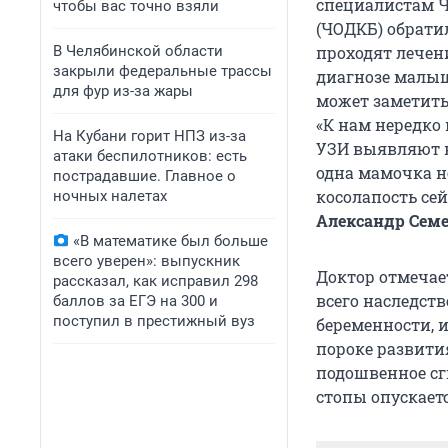
специалистам Ч
чтобы вас точно взяли
(ЧОДКБ) обратил
В Челябинской области
проходят лечен
закрыли федеральные трассы
диагнозе малыш
для фур из-за жары
может заметить
«К нам нередко
На Кубани горит НПЗ из-за
УЗИ выявляют в
атаки беспилотников: есть
одна мамочка не
пострадавшие. Главное о
косолапость сей
ночных налетах
Александр Сем
«В математике был больше
всего уверен»: выпускник
Доктор отмечает
рассказал, как исправил 298
всего наследств
баллов за ЕГЭ на 300 и
поступил в престижный вуз
беременности, 
пороке развити
подошвенное сг
стопы опускаетс