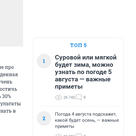
ТОП 5
Суровой или мягкой
1
будет зима, можно
ие про
узнать по погоде 5
жденная
августа — важные
очень
приметы
достичь
 30%
26 742
9
зультаты
хать в
Погода 4 августа подскажет,
2
какой будет осень, — важные
приметы