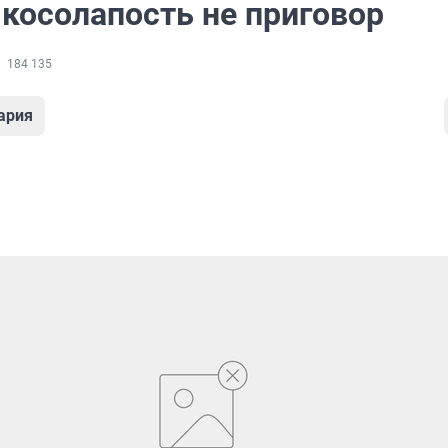
 косолапость не приговор
184 135
ария