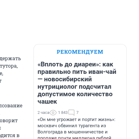
РЕКОМЕНДУЕМ
удержать
«Вплоть до диареи»: как
тутора,
правильно пить иван-чай
е,
— новосибирский
т
нутрициолог подсчитал
допустимое количество
чашек
псование
а
2 часа
1 843
7
«Он мне угрожает и портит жизнь»:
говорит
москвич обвинил турагента из
и
Волгограда в мошенничестве и
одится в
пропаже почти миллиона рублей