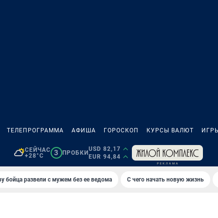
ТЕЛЕПРОГРАММА
АФИША
ГОРОСКОП
КУРСЫ ВАЛЮТ
ИГР
USD 82,17
СЕЙЧАС
3
ПРОБКИ
+28°C
EUR 94,84
у бойца развели с мужем без ее ведома
С чего начать новую жизнь