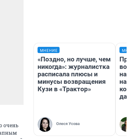
МНЕНИЕ
МНЕНИ
«Поздно, но лучше, чем
Прода
никогда»: журналистка
возьм
расписала плюсы и
нам г
минусы возвращения
налог
Кузи в «Трактор»
косне
даже 
Олеся Усова
о очень
тапным