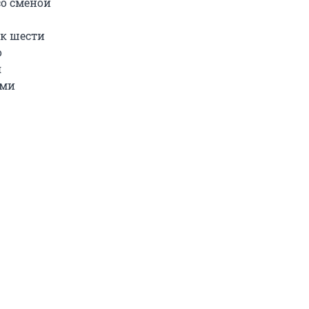
со сменой
 к шести
о
я
ями