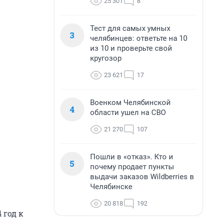
25 301
8
Тест для самых умных
3
челябинцев: ответьте на 10
из 10 и проверьте свой
кругозор
23 621
17
Военком Челябинской
4
области ушел на СВО
21 270
107
Пошли в «отказ». Кто и
5
почему продает пункты
выдачи заказов Wildberries в
Челябинске
20 818
192
 год к