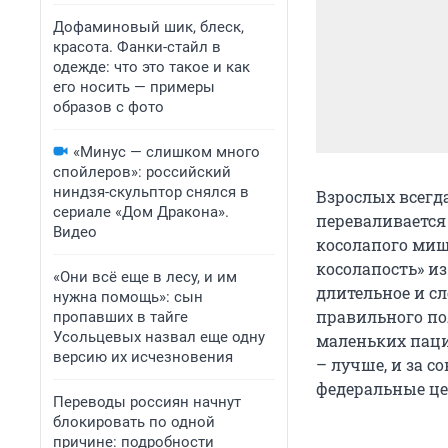
Дофаминовый шик, блеск,
красота. Фанки-стайл в
одежде: что это такое и как
его носить — примеры
образов с фото
«Минус — слишком много
спойлеров»: российский
ниндзя-скульптор снялся в
Взрослых всегд
сериале «Дом Дракона».
переваливается
Видео
косолапого миш
косолапость» из
«Они всё еще в лесу, и им
длительное и сл
нужна помощь»: сын
правильного по
пропавших в тайге
Усольцевых назвал еще одну
маленьких пацие
версию их исчезновения
– лучше, и за 
федеральные ц
Переводы россиян начнут
блокировать по одной
причине: подробности