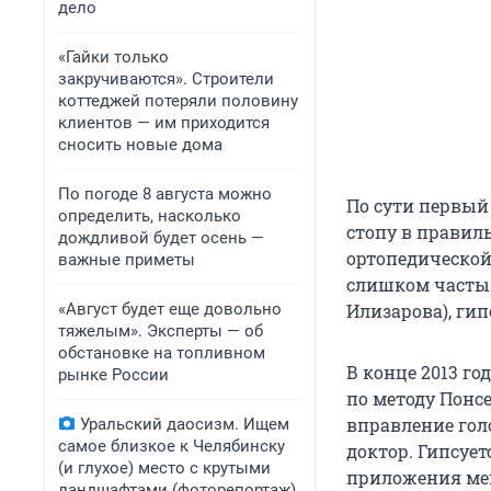
дело
«Гайки только
закручиваются». Строители
коттеджей потеряли половину
клиентов — им приходится
сносить новые дома
По погоде 8 августа можно
По сути первый 
определить, насколько
стопу в правил
дождливой будет осень —
ортопедической 
важные приметы
слишком частым
«Август будет еще довольно
Илизарова), ги
тяжелым». Эксперты — об
обстановке на топливном
В конце 2013 г
рынке России
по методу Понсе
вправление голо
Уральский даосизм. Ищем
самое близкое к Челябинску
доктор. Гипсует
(и глухое) место с крутыми
приложения мен
ландшафтами (фоторепортаж)