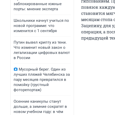
гипсованием. П
заблокированные южные
повязок каждую
порты: мнение эксперта
становится мяг
месяцам стопа 
Школьники начнут учиться по
Зацепину, для 
новой программе: что
изменится с 1 сентября
операция, а пос
предыдущей те
Путин вывел крипту из тени.
Что изменит новый закон о
легализации цифровых валют
в России
Мусорный берег. Один из
лучших пляжей Челябинска за
пару месяцев превратился в
помойку (грустный
фоторепортаж)
Осенние каникулы станут
дольше, а зимние сократят в
новом учебном году: в чём