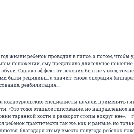
год жизни ребенок проводил в гипсе, а потом, чтобы 
ьном положении, ему предстояло длительное ношение 
обуви. Однако эффект от лечения был не у всех, точне
и были рецидивы, а значит, снова операция (аппара
псование, реабилитация…
ода южноуральские специалисты начали применять ги
ти. «Это тоже этапное гипсование, но направленное н
вки таранной кости и разворот стопы вокруг нее», – 
ся ребенок практически так же, как и раньше, но точк
яются, благодаря этому вместо полугода ребенок нах