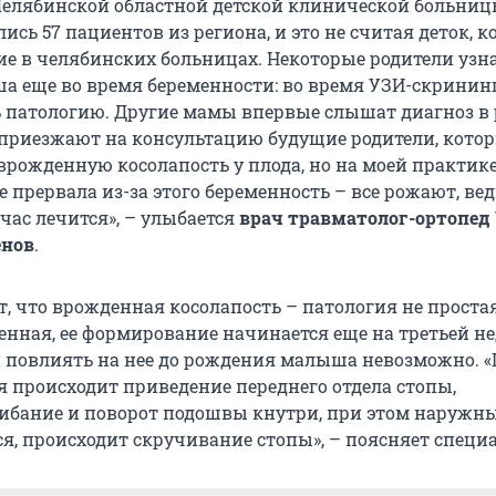
елябинской областной детской клинической больни
ись 57 пациентов из региона, и это не считая деток, 
ие в челябинских больницах. Некоторые родители узн
а еще во время беременности: во время УЗИ-скринин
 патологию. Другие мамы впервые слышат диагноз в 
 приезжают на консультацию будущие родители, кото
рожденную косолапость у плода, но на моей практике
 прервала из-за этого беременность – все рожают, вед
час лечится», – улыбается
врач травматолог-ортопед
енов
.
, что врожденная косолапость – патология не простая
енная, ее формирование начинается еще на третьей не
и повлиять на нее до рождения малыша невозможно. «
я происходит приведение переднего отдела стопы,
ибание и поворот подошвы кнутри, при этом наружн
я, происходит скручивание стопы», – поясняет специ