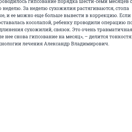
роводилось гипсование порядка шести-семи месяцев 
 неделю. За неделю сухожилия растягиваются, стопа
че, и ее можно еще больше вывести в коррекцию. Если
оставалась косолапой, ребенку проводили операцию п
удлинения сухожилий, связок. Это очень травматична
ле нее снова гипсование на месяц», – делится тонкост
хнологии лечения Александр Владимирович.