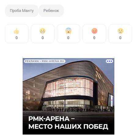
Проба Манту
Ребенок
0
0
0
0
0
РЕКЛАМА • RMK-ARENA.RU