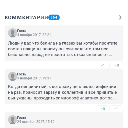
КОММЕНТАРИИ
364
Гость
4 ноября 2017, 22:21
Люди у вас что белила на глазах вы хотябы прочтите 
состав вакцины почему вы считаете что там все 
безопасно, народ не просто так отказывается от 
вакцин в них содержится куча вирусов и бактерий 
+1
–0
которые очищают фенолом, ртутью,формальдегидом 
и эти вещества отравляют организм нашим детям и 
Гость
они превращаются в больных. Народ проснитесь уже 
3 ноября 2017, 19:31
наконец...
Когда непривитый, к которому цепляются инфекции 
на раз, приносит заразу в коллектив и все привитые 
вынуждены проходить химиопрофилактику, вот за 
все это должны платить антипрививочные родители 
+0
–1
из своего кармана. Их нужно рублем лупить, иначе 
мозг у них не нарастет
Гость
24 октября 2017, 15:10