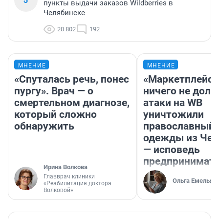
пункты выдачи заказов Wildberries в
Челябинске
20 802
192
МНЕНИЕ
МНЕНИЕ
«Спуталась речь, понес
«Маркетплейс 
пургу». Врач — о
ничего не долж
смертельном диагнозе,
атаки на WB
который сложно
уничтожили
обнаружить
православный 
одежды из Чел
— исповедь
предпринимат
Ирина Волкова
Главврач клиники
Ольга Емельян
«Реабилитация доктора
Волковой»