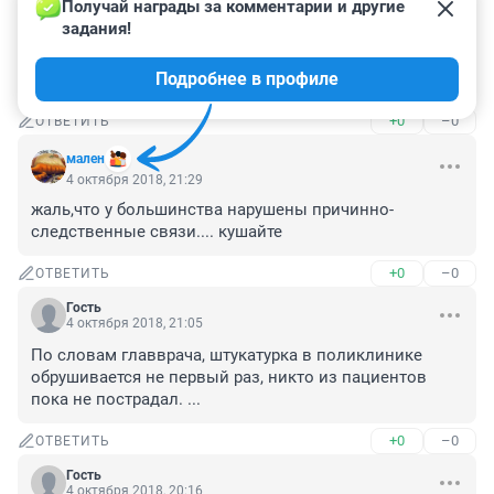
Получай награды за комментарии и другие 
задания!
Гость
4 октября 2018, 22:28
Подробнее в профиле
Стабильность чуть-чуть упала
+0
–0
ОТВЕТИТЬ
мален
4 октября 2018, 21:29
жаль,что у большинства нарушены причинно-
следственные связи.... кушайте
+0
–0
ОТВЕТИТЬ
Гость
4 октября 2018, 21:05
По словам главврача, штукатурка в поликлинике 
обрушивается не первый раз, никто из пациентов 
пока не пострадал. ...
+0
–0
ОТВЕТИТЬ
Гость
4 октября 2018, 20:16