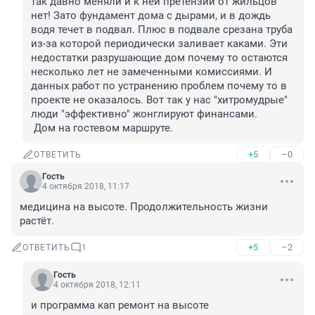
так давно меняли и к ней претензий от жильцов 
нет! Зато фундамент дома с дырами, и в дождь 
водя течет в подвал. Плюс в подвале срезана труба 
из-за которой периодически заливает каками. Эти 
недостатки разрушающие дом почему то остаются 
несколько лет не замеченными комиссиями. И 
данных работ по устранению проблем почему то в 
проекте не оказалось. Вот так у нас "хитромудрые" 
люди "эффективно" жонглируют финансами. 

 Дом на гостевом маршруте.
+5
–0
ОТВЕТИТЬ
Гость
4 октября 2018, 11:17
медицина на высоте. Продолжительность жизни 
растёт.
+5
–2
ОТВЕТИТЬ
1
Гость
4 октября 2018, 12:11
и программа кап ремонт на высоте