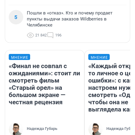
Пошли в «отказ». Кто и почему продает
5
пункты выдачи заказов Wildberries в
Челябинске
21 842
196
МНЕНИЕ
МНЕНИЕ
«Финал не совпал с
«Каждый откро
ожиданиями»: стоит ли
то личное о це
смотреть фильм
ошибки»: с как
«Старый орел» на
настроем нужн
большом экране —
смотреть «Оди
честная рецензия
чтобы она не
выглядела как
Надежда Губарь
Надежда Губар