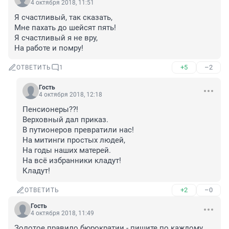
4 октября 2018, 11:51
Я счастливый, так сказать,

Мне пахать до шейсят пять!

Я счастливый я не вру,

На работе и помру!
+5
–2
ОТВЕТИТЬ
1
Гость
4 октября 2018, 12:18
Пенсионеры??!

Верховный дал приказ.

В путионеров превратили нас!

На митинги простых людей,

На годы наших матерей.

На всё избранники кладут!

Кладут!
+2
–0
ОТВЕТИТЬ
Гость
4 октября 2018, 11:49
Золотое правило бюрократии - пишите по каждому 