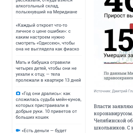
рассказали, откуда взялся
алкогольный склад,
полыхнувший на Меридиане
«Каждый откроет что-то
личное о цене ошибки»: с
каким настроем нужно
смотреть «Одиссею», чтобы
она не выглядела как фиаско
Мать и бабушка отравили
четырех детей, чтобы они не
уехали к отцу, — тела
пролежали в квартире 13 дней
Источник: 
Дмитрий Г
«Год они дрались»: как
сложилась судьба мейн-кунов,
которых пристраивали в
Власти заявляют
добрые руки. 10 приветов от
коронавирусом.
больших кошек
Челябинской об
школьников. С 
«Есть деньги — будет