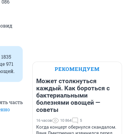
 086
ковид
 1835
ще 971
РЕКОМЕНДУЕМ
ующей.
Может столкнуться
каждый. Как бороться с
бактериальными
болезнями овощей —
ять часть
советы
енно
16 часов
10 864
5
Когда концерт обернулся скандалом.
Ваня Дмитриенко извинился перед