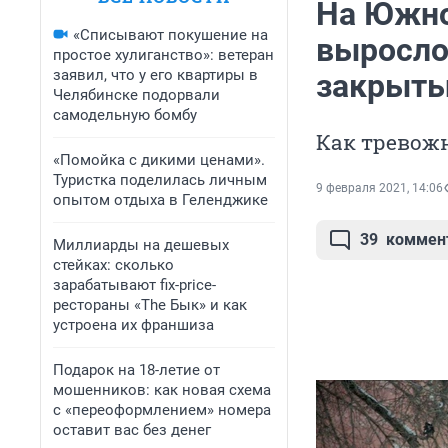
На Южно
«Списывают покушение на
выросло
простое хулиганство»: ветеран
заявил, что у его квартиры в
закрыты
Челябинске подорвали
самодельную бомбу
Как тревож
«Помойка с дикими ценами».
Туристка поделилась личным
9 февраля 2021, 14:06
опытом отдыха в Геленджике
39
коммен
Миллиарды на дешевых
стейках: сколько
зарабатывают fix-price-
рестораны «The Бык» и как
устроена их франшиза
Подарок на 18-летие от
мошенников: как новая схема
с «переоформлением» номера
оставит вас без денег