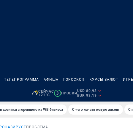
ТЕЛЕПРОГРАММА
АФИША
ГОРОСКОП
КУРСЫ ВАЛЮТ
ИГР
USD 80,93
СЕЙЧАС
3
ПРОБКИ
+21°C
EUR 93,19
ь хозяйки сгоревшего на WB бизнеса
С чего начать новую жизнь
Сп
ОРОНАВИРУСЕ
ПРОБЛЕМА