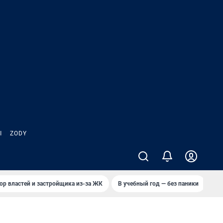
Ы
ZODY
ор властей и застройщика из-за ЖК
В учебный год — без паники
Кто