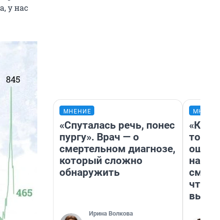
, у нас
МНЕНИЕ
МНЕНИ
«Спуталась речь, понес
«Кажд
пургу». Врач — о
то лич
смертельном диагнозе,
ошибк
который сложно
настр
обнаружить
смотр
чтобы
выгля
Ирина Волкова