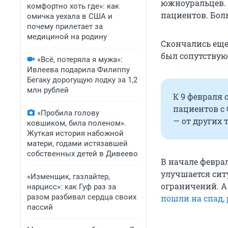
южноуральцев. 
комфортно хоть где»: как
пациентов. Бол
омичка уехала в США и
почему прилетает за
медициной на родину
Скончались еще 
был сопутству
«Всё, потеряла я мужа»:
Ивлеева подарила Филиппу
Бегаку дорогущую лодку за 1,2
млн рублей
К 9 февраля 
пациентов с 
«Пробила голову
— от других
ковшиком, била поленом».
Жуткая история набожной
матери, годами истязавшей
собственных детей в Дивеево
В начале феврал
улучшается сит
«Изменщик, газлайтер,
ограничений. А
нарцисс»: как Гуф раз за
разом разбивал сердца своих
пошли на спад,
пассий