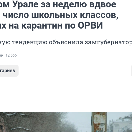
м Урале за неделю вдвое
 число школьных классов,
х на карантин по ОРВИ
ную тенденцию объяснила замгубернато
12 566
тариев