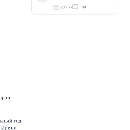
20 166
109
ор не
льный год
а Ирина