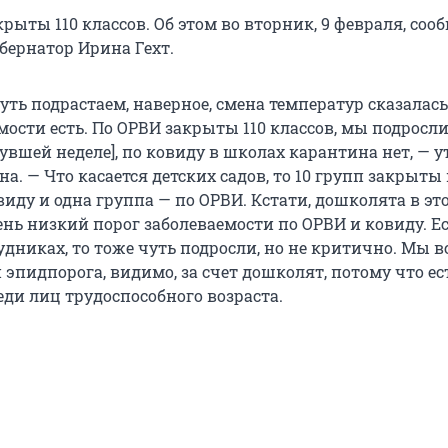
рыты 110 классов. Об этом во вторник, 9 февраля, соо
бернатор Ирина Гехт.
ть подрастаем, наверное, смена температур сказалась
мости есть. По ОРВИ закрыты 110 классов, мы подросли 
увшей неделе], по ковиду в школах карантина нет, — 
а. — Что касается детских садов, то 10 групп закрыты
иду и одна группа — по ОРВИ. Кстати, дошколята в эт
нь низкий порог заболеваемости по ОРВИ и ковиду. Е
удниках, то тоже чуть подросли, но не критично. Мы в
 эпидпорога, видимо, за счет дошколят, потому что ес
ди лиц трудоспособного возраста.