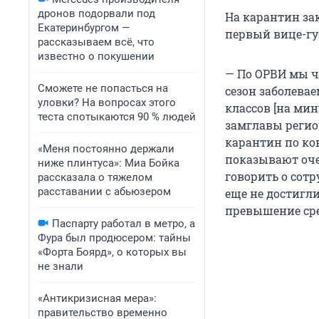
дронов подорвали под
На карантин зак
Екатеринбургом —
первый вице-гу
рассказываем всё, что
известно о покушении
— По ОРВИ мы чу
Сможете не попасться на
сезон заболевае
уловки? На вопросах этого
классов [на мин
теста спотыкаются 90 % людей
замглавы регион
карантин по ков
«Меня постоянно держали
показывают оче
ниже плинтуса»: Миа Бойка
говорить о сотр
рассказала о тяжелом
расставании с абьюзером
еще не достигли
превышение сре
Паспарту работал в метро, а
Фура был продюсером: тайны
«Форта Боярд», о которых вы
не знали
«Антикризисная мера»:
правительство временно