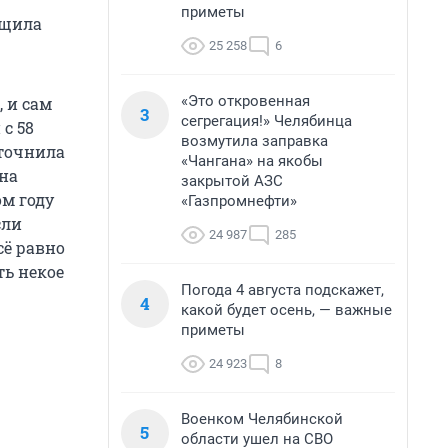
приметы
бщила
25 258
6
«Это откровенная
, и сам
3
сегрегация!» Челябинца
с 58
возмутила заправка
уточнила
«Чангана» на якобы
 на
закрытой АЗС
ом году
«Газпромнефти»
сли
24 987
285
сё равно
ть некое
Погода 4 августа подскажет,
4
какой будет осень, — важные
приметы
24 923
8
Военком Челябинской
5
области ушел на СВО