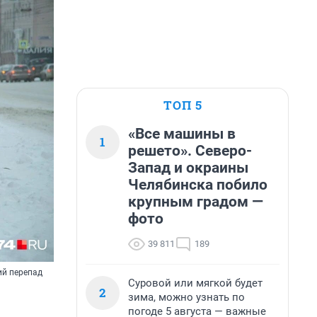
ТОП 5
«Все машины в
1
решето». Северо-
Запад и окраины
Челябинска побило
крупным градом —
фото
39 811
189
ий перепад
Суровой или мягкой будет
2
зима, можно узнать по
погоде 5 августа — важные