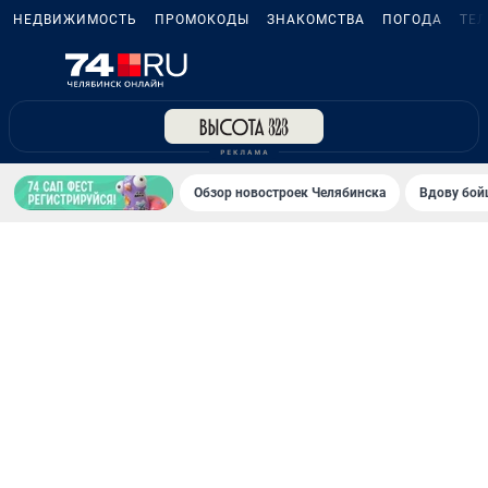
НЕДВИЖИМОСТЬ
ПРОМОКОДЫ
ЗНАКОМСТВА
ПОГОДА
ТЕ
Обзор новостроек Челябинска
Вдову бойц