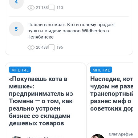
4
21 133
110
Пошли в «отказ». Кто и почему продает
5
пункты выдачи заказов Wildberries в
Челябинске
20 488
196
МНЕНИЕ
МНЕНИЕ
«Покупаешь кота в
Наследие, кото
мешке»:
чудом не разва
предприниматель из
транспортный 
Тюмени — о том, как
разнес миф о 
реально устроен
советских доро
бизнес со складами
дешевых товаров
Олег Арефьев