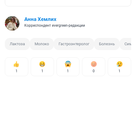
Анна Хемлих
Корреспондент evergreen-редакции
Лактоза
Молоко
Гастроэнтеролог
Болезнь
Симп
1
1
1
0
1